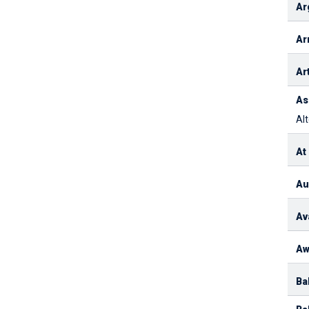
Ar
Ar
Ar
As
Alt
At
Au
Av
Aw
Ba