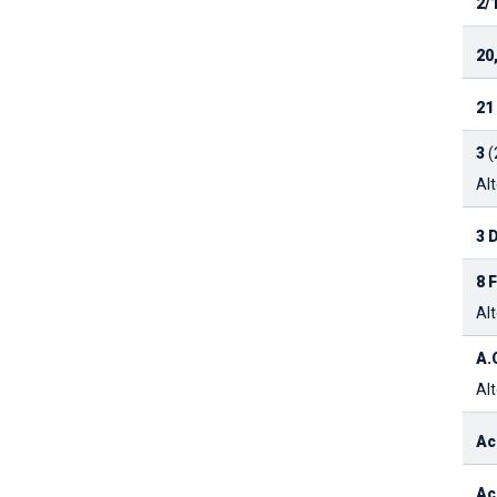
2/
20
21
3
(
Alt
3 D
8 
Al
A.
Alt
Ac
Ac