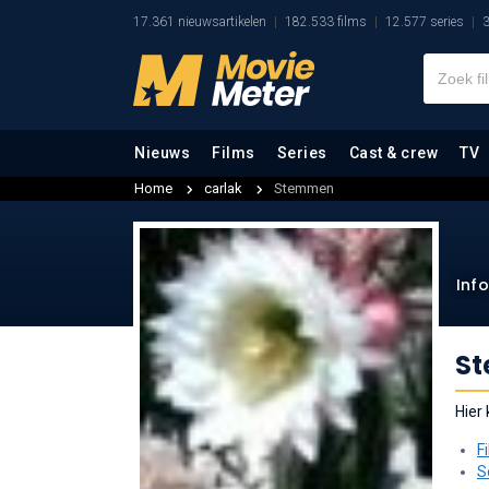
17.361 nieuwsartikelen
182.533 films
12.577 series
3
Nieuws
Films
Series
Cast & crew
TV
Home
carlak
Stemmen
Inf
S
Hier
F
S