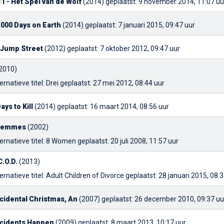
11 - Het Spel van de Wolf
(2014)
geplaatst: 9 november 2014, 11:07 uu
,000 Days on Earth
(2014)
geplaatst: 7 januari 2015, 09:47 uur
 Jump Street
(2012)
geplaatst: 7 oktober 2012, 09:47 uur
2010)
ernatieve titel: Drei
geplaatst: 27 mei 2012, 08:44 uur
ays to Kill
(2014)
geplaatst: 16 maart 2014, 08:56 uur
Femmes
(2002)
ternatieve titel: 8 Women
geplaatst: 20 juli 2008, 11:57 uur
C.O.D.
(2013)
ernatieve titel: Adult Children of Divorce
geplaatst: 28 januari 2015, 08:
cidental Christmas, An
(2007)
geplaatst: 26 december 2010, 09:37 uu
cidents Happen
(2009)
geplaatst: 8 maart 2013, 10:17 uur