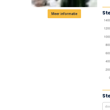
St
Meer informatie
St