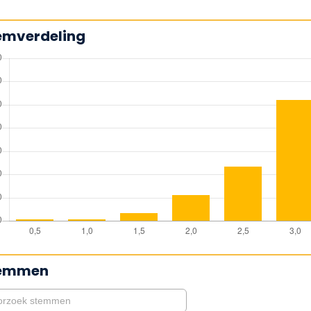
emverdeling
emmen