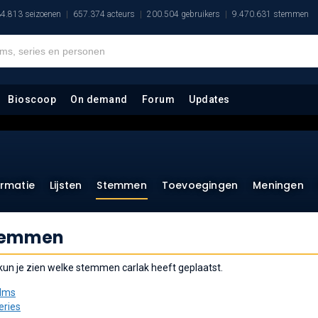
4.813 seizoenen
657.374 acteurs
200.504 gebruikers
9.470.631 stemmen
Bioscoop
On demand
Forum
Updates
ormatie
Lijsten
Stemmen
Toevoegingen
Meningen
temmen
 kun je zien welke stemmen carlak heeft geplaatst.
ilms
eries