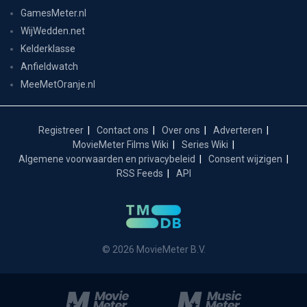
GamesMeter.nl
WijWedden.net
Kelderklasse
Anfieldwatch
MeeMetOranje.nl
Registreer
Contact ons
Over ons
Adverteren
MovieMeter Films Wiki
Series Wiki
Algemene voorwaarden en privacybeleid
Consent wijzigen
RSS Feeds
API
© 2026 MovieMeter B.V.