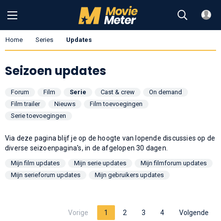
Home
Series
Updates
Seizoen updates
Forum
Film
Serie
Cast & crew
On demand
Film trailer
Nieuws
Film toevoegingen
Serie toevoegingen
Via deze pagina blijf je op de hoogte van lopende discussies op de
diverse seizoenpagina's, in de afgelopen 30 dagen.
Mijn film updates
Mijn serie updates
Mijn filmforum updates
Mijn serieforum updates
Mijn gebruikers updates
Vorige
1
2
3
4
Volgende