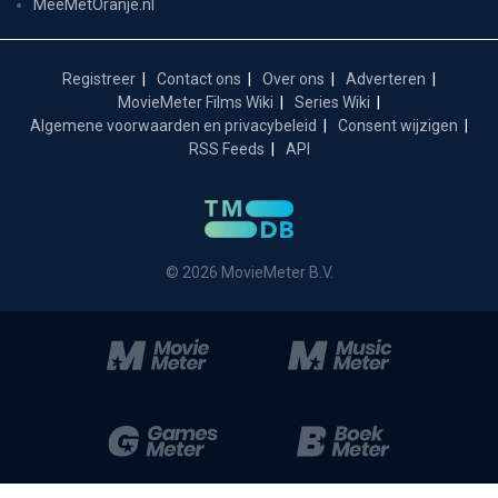
MeeMetOranje.nl
Registreer
Contact ons
Over ons
Adverteren
MovieMeter Films Wiki
Series Wiki
Algemene voorwaarden en privacybeleid
Consent wijzigen
RSS Feeds
API
© 2026 MovieMeter B.V.