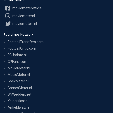
moviemeterofficial
moviemeternl
moviemeter_nl
Realtimes Network
FootballTransfers.com
FootballCritic.com
FCUpdate.nl
GPFans.com
MovieMeter.nl
MusicMeter.nl
BoekMeter.nl
GamesMeter.nl
WijWedden.net
Kelderklasse
Anfieldwatch