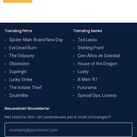
Trending Films
Trending Series
Spider-Man: Brand New Day
Ted Lasso
Evil Dead Burn
Sterling Point
The Odyssey
Cien Años de Soledad
Obsession
House of the Dragon
Supergirl
Lucky
Lucky Strike
X-Men '97
The Isolate Thief
Futurama
Soulm8te
Special Ops: Lioness
Nieuwsbrief MovieMeter
Het laatste film- en serienieuws per e-mail ontvangen?