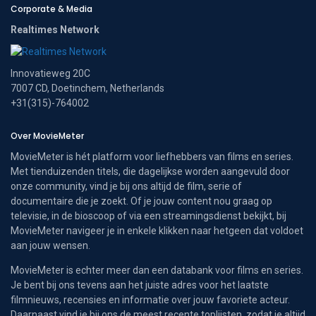
Corporate & Media
Realtimes Network
Innovatieweg 20C
7007 CD, Doetinchem, Netherlands
+31(315)-764002
Over MovieMeter
MovieMeter is hét platform voor liefhebbers van films en series.
Met tienduizenden titels, die dagelijkse worden aangevuld door
onze community, vind je bij ons altijd de film, serie of
documentaire die je zoekt. Of je jouw content nou graag op
televisie, in de bioscoop of via een streamingsdienst bekijkt, bij
MovieMeter navigeer je in enkele klikken naar hetgeen dat voldoet
aan jouw wensen.
MovieMeter is echter meer dan een databank voor films en series.
Je bent bij ons tevens aan het juiste adres voor het laatste
filmnieuws, recensies en informatie over jouw favoriete acteur.
Daarnaast vind je bij ons de meest recente toplijsten, zodat je altijd