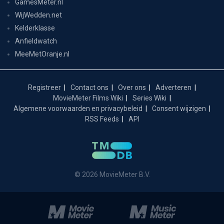
GamesMeter.nl
WijWedden.net
Kelderklasse
Anfieldwatch
MeeMetOranje.nl
Registreer
Contact ons
Over ons
Adverteren
MovieMeter Films Wiki
Series Wiki
Algemene voorwaarden en privacybeleid
Consent wijzigen
RSS Feeds
API
© 2026 MovieMeter B.V.