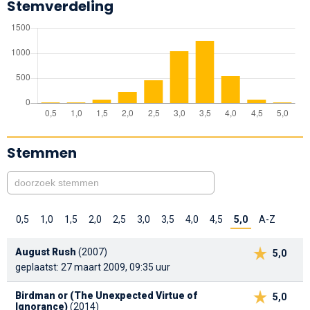
Stemverdeling
Stemmen
0,5
1,0
1,5
2,0
2,5
3,0
3,5
4,0
4,5
5,0
A-Z
August Rush
(2007)
5,0
geplaatst: 27 maart 2009, 09:35 uur
Birdman or (The Unexpected Virtue of
5,0
Ignorance)
(2014)