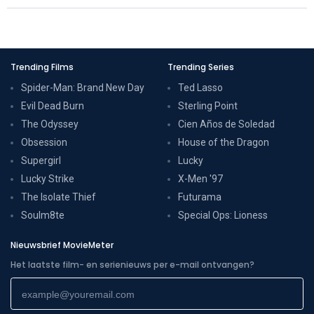
Trending Films
Trending Series
Spider-Man: Brand New Day
Ted Lasso
Evil Dead Burn
Sterling Point
The Odyssey
Cien Años de Soledad
Obsession
House of the Dragon
Supergirl
Lucky
Lucky Strike
X-Men '97
The Isolate Thief
Futurama
Soulm8te
Special Ops: Lioness
Nieuwsbrief MovieMeter
Het laatste film- en serienieuws per e-mail ontvangen?