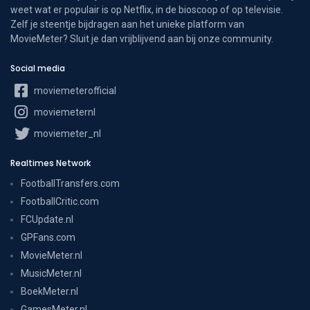
weet wat er populair is op Netflix, in de bioscoop of op televisie.
Zelf je steentje bijdragen aan het unieke platform van
MovieMeter? Sluit je dan vrijblijvend aan bij onze community.
Social media
moviemeterofficial
moviemeternl
moviemeter_nl
Realtimes Network
FootballTransfers.com
FootballCritic.com
FCUpdate.nl
GPFans.com
MovieMeter.nl
MusicMeter.nl
BoekMeter.nl
GamesMeter.nl