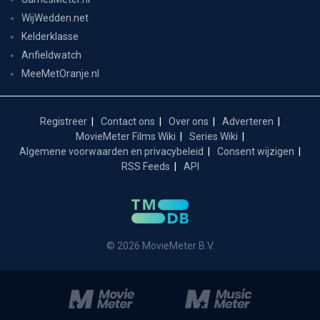
WijWedden.net
Kelderklasse
Anfieldwatch
MeeMetOranje.nl
Registreer
Contact ons
Over ons
Adverteren
MovieMeter Films Wiki
Series Wiki
Algemene voorwaarden en privacybeleid
Consent wijzigen
RSS Feeds
API
© 2026 MovieMeter B.V.