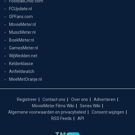
FootballCritic.com
FCUpdate.nl
GPFans.com
MovieMeter.nl
MusicMeter.nl
BoekMeter.nl
GamesMeter.nl
WijWedden.net
Kelderklasse
Anfieldwatch
MeeMetOranje.nl
Registreer
Contact ons
Over ons
Adverteren
MovieMeter Films Wiki
Series Wiki
Algemene voorwaarden en privacybeleid
Consent wijzigen
RSS Feeds
API