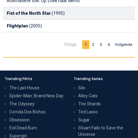
Alternatieve titel: Op Zoek naar Nemo
Fist of the North Star
(1995)
Flightplan
(2005)
Vorige
1
2
3
4
Volgende
Trending Films
Trending Series
The Last House
Silo
Spider-Man: Brand New Day
Alley Cats
The Odyssey
The Shards
Corrida Dos Bichos
Ted Lasso
Obsession
Sugar
Evil Dead Burn
Stuart Fails to Save the
Universe
Supergirl