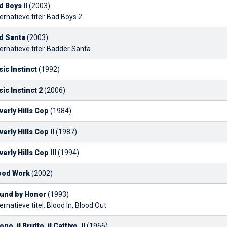
d Boys II
(2003)
ernatieve titel: Bad Boys 2
d Santa
(2003)
ernatieve titel: Badder Santa
sic Instinct
(1992)
sic Instinct 2
(2006)
verly Hills Cop
(1984)
erly Hills Cop II
(1987)
erly Hills Cop III
(1994)
ood Work
(2002)
und by Honor
(1993)
ernatieve titel: Blood In, Blood Out
no, il Brutto, il Cattivo, Il
(1966)