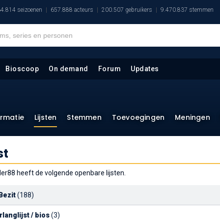
4.814 seizoenen
657.888 acteurs
200.507 gebruikers
9.470.837 stemmen
Bioscoop
On demand
Forum
Updates
ormatie
Lijsten
Stemmen
Toevoegingen
Meningen
st
er88 heeft de volgende openbare lijsten.
 Bezit
(188)
langlijst / bios
(3)