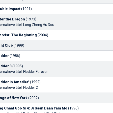
uble Impact
(1991)
ter the Dragon
(1973)
ernatieve titel: Long Zheng Hu Dou
orcist: The Beginning
(2004)
ght Club
(1999)
odder
(1986)
odder 3
(1995)
ernatieve titel: Flodder Forever
odder in Amerika!
(1992)
ernatieve titel: Flodder 2
ngs of New York
(2002)
ng Chaat Goo Si 4: Ji Gaan Daan Yam Mo
(1996)