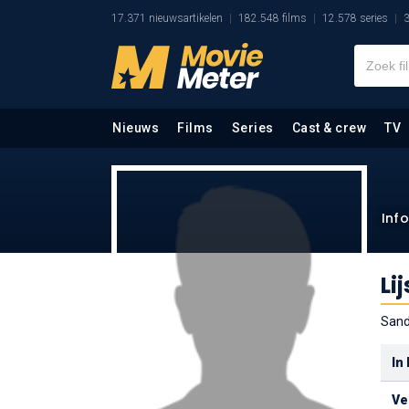
17.371 nieuwsartikelen
182.548 films
12.578 series
3
Nieuws
Films
Series
Cast & crew
TV
Inf
Lij
Sand
In
Ver