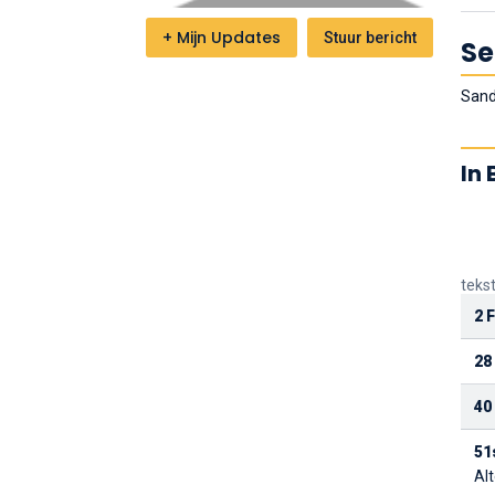
+
Mijn Updates
Stuur bericht
Se
Sand
In 
teks
2 
28
40
51
Alt