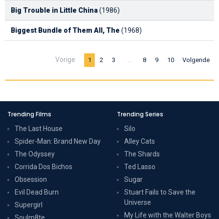
Big Trouble in Little China
(1986)
Biggest Bundle of Them All, The
(1968)
Vorige
…
1
2
3
8
9
10
Volgende
Trending Films
Trending Series
The Last House
Silo
Spider-Man: Brand New Day
Alley Cats
The Odyssey
The Shards
Corrida Dos Bichos
Ted Lasso
Obsession
Sugar
Evil Dead Burn
Stuart Fails to Save the
Universe
Supergirl
My Life with the Walter Boys
Soulm8te