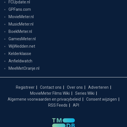
FCUpdate.nl
GPFans.com
MovieMeter.nl
MusicMeter.nl
BoekMeter.nl
GamesMeter.nl
WijWedden.net
Kelderklasse
Anfieldwatch
MeeMetOranje.nl
Registreer
Contact ons
Over ons
Adverteren
MovieMeter Films Wiki
Series Wiki
Algemene voorwaarden en privacybeleid
Consent wijzigen
RSS Feeds
API