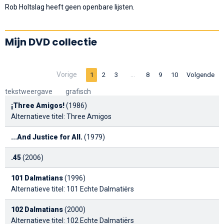
Rob Holtslag heeft geen openbare lijsten.
Mijn DVD collectie
Vorige
…
1
2
3
8
9
10
Volgende
tekstweergave
grafisch
¡Three Amigos!
(1986)
Alternatieve titel: Three Amigos
...And Justice for All.
(1979)
.45
(2006)
101 Dalmatians
(1996)
Alternatieve titel: 101 Echte Dalmatiërs
102 Dalmatians
(2000)
Alternatieve titel: 102 Echte Dalmatiërs