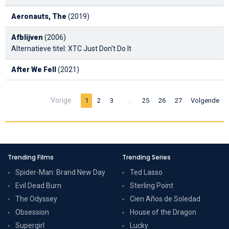
Aeronauts, The
(2019)
Afblijven
(2006)
Alternatieve titel: XTC Just Don't Do It
After We Fell
(2021)
Vorige
…
1
2
3
25
26
27
Volgende
Trending Films
Trending Series
Spider-Man: Brand New Day
Ted Lasso
Evil Dead Burn
Sterling Point
The Odyssey
Cien Años de Soledad
Obsession
House of the Dragon
Supergirl
Lucky