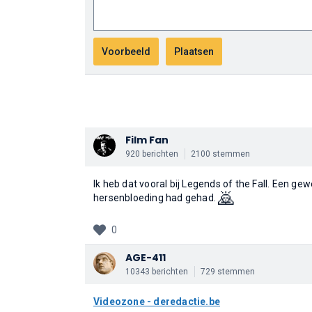
Film Fan
920 berichten
2100 stemmen
Ik heb dat vooral bij Legends of the Fall. Een gew
🙇
hersenbloeding had gehad.
0
AGE-411
10343 berichten
729 stemmen
Videozone - deredactie.be