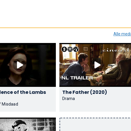
Alle med
ilence of the Lambs
The Father (2020)
Drama
 / Misdaad