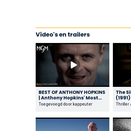
Video's en trailers
BEST OF ANTHONY HOPKINS
The S
| Anthony Hopkins' Most
(1991)
Chilling Moments | MGM
Toegevoegd door kappeuter
Thriller