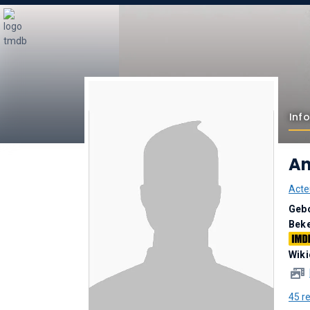
Inf
An
Acte
Geb
Bek
Wik
45 r