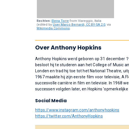
Rechten:
Elena Torre
from Viareggio, Italia
(edited by
User:Marco Bernardi,
CC BY-SA 2.0
, via
Wikimedia Commons
.
Over Anthony Hopkins
Anthony Hopkins werd geboren op 31 december 19
besloot hij te studeren aan het College of Music a
Londen en trad hij toe tot het National Theatre, uit
1967 maakte hij zijn eerste film voor televisie, A
succesvolle carrière in film en televisie. In 1968 
successen volgden later, en Hopkins 'opmerkelijke 
Social Media
https://www.instagram.com/anthonyhopkins
https://twitter.com/AnthonyHopkins