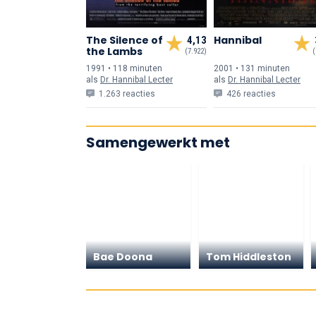
The Silence of
Hannibal
4,13
the Lambs
(7.922)
(
1991 • 118 min
uten
2001 • 131 min
uten
als
Dr. Hannibal Lecter
als
Dr. Hannibal Lecter
1.263 reacties
426 reacties
Samengewerkt met
Bae Doona
Tom Hiddleston