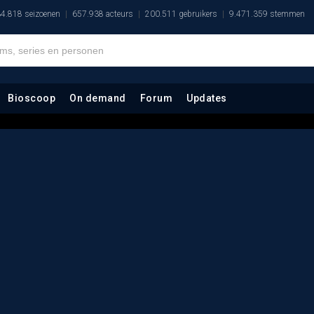
4.818 seizoenen
657.938 acteurs
200.511 gebruikers
9.471.359 stemmen
Bioscoop
On demand
Forum
Updates