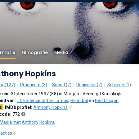
ormatie
Filmografie
Media
thony Hopkins
ur (127)
Producent (3)
Sound (2)
Regisseur (2)
Schrijver (1)
oren:
31 december 1937 (88) in Margam, Verenigd Koninkrijk
end van:
The Silence of the Lambs
,
Hannibal
en
Red Dragon
IMDb profiel:
Anthony Hopkins
icode:
772
Media met Anthony Hopkins
eacties