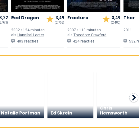
Red Dragon
Fracture
Thor
3,22
3,49
3,49
2.973)
(2.753)
(2.480)
2002 • 124 min
uten
2007 • 113 min
uten
2011
als
Hannibal Lecter
als
Theodore Crawford
403 reacties
424 reacties
532 r
Chris
Natalie Portman
Ed Skrein
Hemsworth