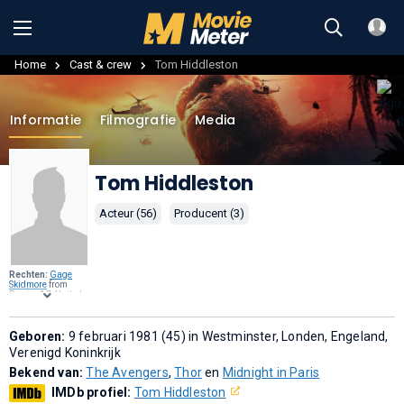
Home
Cast & crew
Tom Hiddleston
Informatie
Filmografie
Media
Tom Hiddleston
Acteur (56)
Producent (3)
Rechten:
Gage
Skidmore
from
Peoria, AZ, United
States of America,
CC BY-SA 2.0
, via
Wikimedia
Commons
Geboren:
.
9 februari 1981 (45) in Westminster, Londen, Engeland,
Verenigd Koninkrijk
Bekend van:
The Avengers
,
Thor
en
Midnight in Paris
IMDb profiel:
Tom Hiddleston