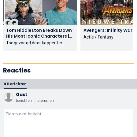
Tom Hiddleston Breaks Down
Avenger
His Most Iconic Characters |
Actie / Fantasy
GQ
Toegevoegd door kappeuter
Reacties
0 Berichten
Gast
berichten
stemmen