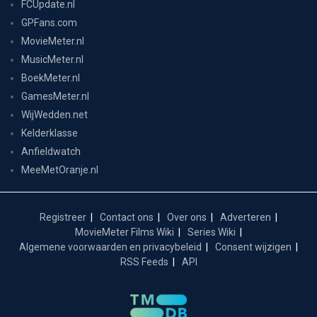
FCUpdate.nl
GPFans.com
MovieMeter.nl
MusicMeter.nl
BoekMeter.nl
GamesMeter.nl
WijWedden.net
Kelderklasse
Anfieldwatch
MeeMetOranje.nl
Registreer
Contact ons
Over ons
Adverteren
MovieMeter Films Wiki
Series Wiki
Algemene voorwaarden en privacybeleid
Consent wijzigen
RSS Feeds
API