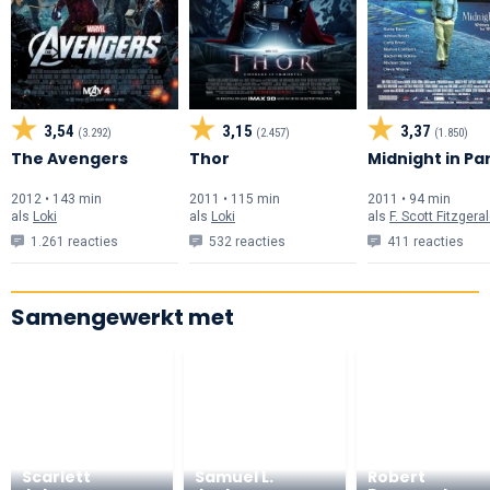
3,54
3,15
3,37
(3.292)
(2.457)
(1.850)
The Avengers
Thor
Midnight in Par
2012 • 143 min
2011 • 115 min
2011 • 94 min
als
Loki
als
Loki
als
F. Scott Fitzgera
1.261 reacties
532 reacties
411 reacties
Samengewerkt met
Scarlett
Samuel L.
Robert