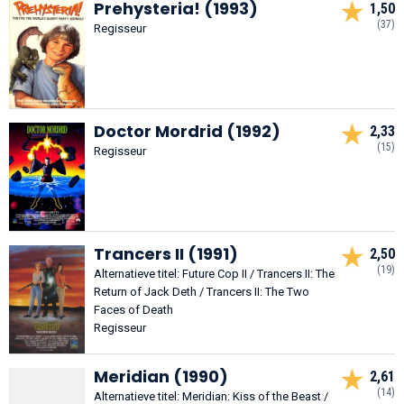
Prehysteria! (1993)
1,50
(37)
Regisseur
Doctor Mordrid (1992)
2,33
(15)
Regisseur
Trancers II (1991)
2,50
(19)
Alternatieve titel: Future Cop II / Trancers II: The
Return of Jack Deth / Trancers II: The Two
Faces of Death
Regisseur
Meridian (1990)
2,61
(14)
Alternatieve titel: Meridian: Kiss of the Beast /