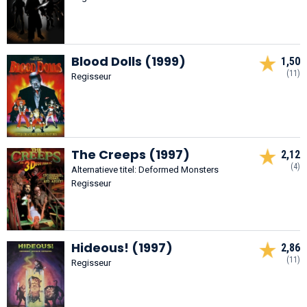
Blood Dolls (1999)
1,50
(11)
Regisseur
The Creeps (1997)
2,12
(4)
Alternatieve titel: Deformed Monsters
Regisseur
Hideous! (1997)
2,86
(11)
Regisseur