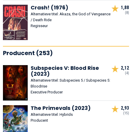
Crash! (1976)
1,88
(8)
Alternatieve titel: Akaza, the God of Vengeance
/ Death Ride
Regisseur
Producent (253)
Subspecies V: Blood Rise
2,12
(2023)
(4)
Alternatieve titel: Subspecies 5 / Subspecies 5:
Bloodrise
Executive Producer
The Primevals (2023)
2,93
(15)
Alternatieve titel: Hybrids
Producent