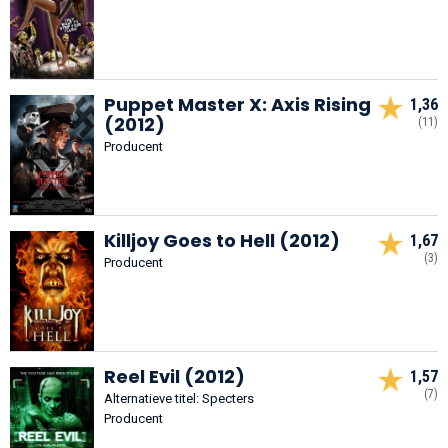
Puppet Master X: Axis Rising
1,36
(2012)
(11)
Producent
Killjoy Goes to Hell (2012)
1,67
(3)
Producent
Reel Evil (2012)
1,57
(7)
Alternatieve titel: Specters
Producent