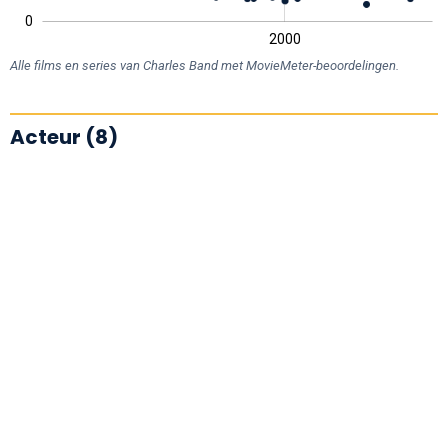
0
1950
2050
2000
L
Alle films en series van Charles Band met MovieMeter-beoordelingen.
Acteur (8)