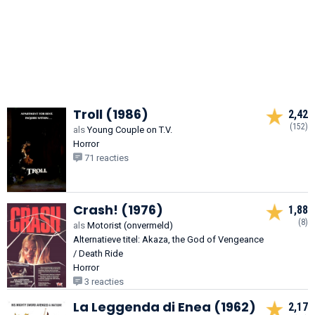
Troll (1986)
2,42
(152)
als
Young Couple on T.V.
Horror
71 reacties
Crash! (1976)
1,88
(8)
als
Motorist (onvermeld)
Alternatieve titel: Akaza, the God of Vengeance
/ Death Ride
Horror
3 reacties
La Leggenda di Enea (1962)
2,17