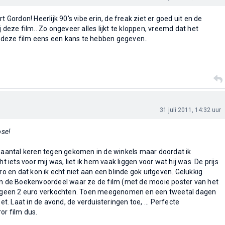
t Gordon! Heerlijk 90's vibe erin, de freak ziet er goed uit en de
j deze film.. Zo ongeveer alles lijkt te kloppen, vreemd dat het
deze film eens een kans te hebben gegeven..
31 juli 2011, 14:32 uur
ose!
n aantal keren tegen gekomen in de winkels maar doordat ik
ht iets voor mij was, liet ik hem vaak liggen voor wat hij was. De prijs
uro en dat kon ik echt niet aan een blinde gok uitgeven. Gelukkig
in de Boekenvoordeel waar ze de film (met de mooie poster van het
og geen 2 euro verkochten. Toen meegenomen en een tweetal dagen
. Laat in de avond, de verduisteringen toe, ... Perfecte
or film dus.