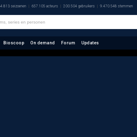
4.813 seizoenen
657.105 acteurs
200.504 gebruikers
9.470.548 stemmen
Bioscoop
On demand
Forum
Updates