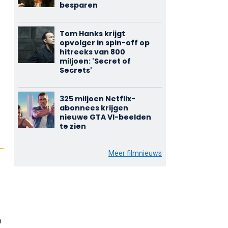
besparen
Tom Hanks krijgt
opvolger in spin-off op
hitreeks van 800
miljoen: 'Secret of
Secrets'
325 miljoen Netflix-
abonnees krijgen
nieuwe GTA VI-beelden
te zien
Meer filmnieuws
n