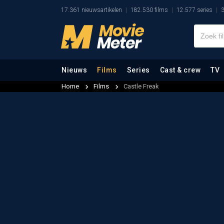
17.361 nieuwsartikelen
182.530 films
12.577 series
3
Nieuws
Films
Series
Cast & crew
TV
Home
Films
Castle Freak