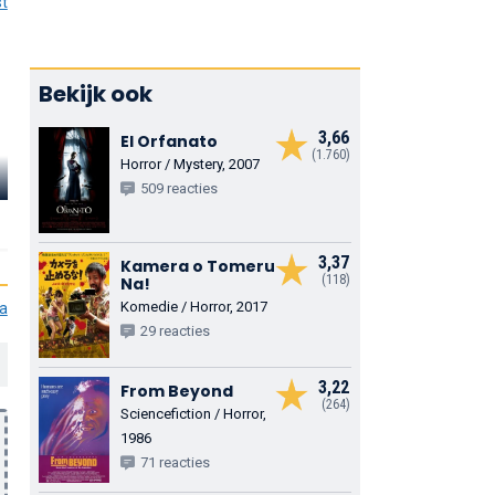
st
Bekijk ook
3,66
El Orfanato
(1.760)
Horror / Mystery, 2007
Elisabeth Kaza
Luca Zingaretti
Helen Stirlin
509 reacties
Agnese
Forte
Duchess D'Orsin
3,37
Kamera o Tomeru
(118)
Na!
Komedie / Horror, 2017
ia
29 reacties
3,22
From Beyond
(264)
Sciencefiction / Horror,
1986
71 reacties