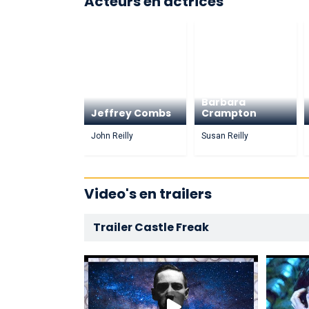
Acteurs en actrices
Barbara
Jeffrey Combs
Crampton
John Reilly
Susan Reilly
Video's en trailers
Trailer Castle Freak