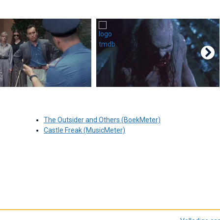
The Outsider and Others (BoekMeter)
Castle Freak (MusicMeter)