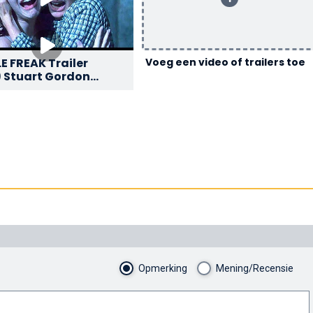
E FREAK Trailer
Voeg een video of trailers toe
) Stuart Gordon
r
Opmerking
Mening/Recensie