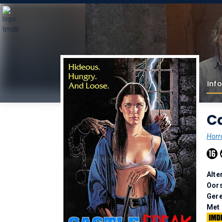
Info
Ca
Horr
Alte
Oor
Gere
Met