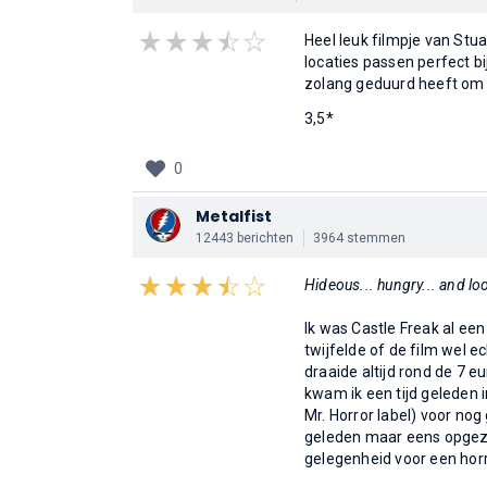
Heel leuk filmpje van Stuar
locaties passen perfect bi
zolang geduurd heeft om 
3,5*
0
Metalfist
12443 berichten
3964 stemmen
Hideous... hungry... and lo
Ik was Castle Freak al ee
twijfelde of de film wel ec
draaide altijd rond de 7 e
kwam ik een tijd geleden 
Mr. Horror label) voor n
geleden maar eens opgezet
gelegenheid voor een horr