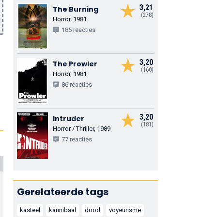
3,21
The Burning
(278)
Horror, 1981
185 reacties
3,20
The Prowler
(160)
Horror, 1981
86 reacties
3,20
Intruder
(181)
Horror / Thriller, 1989
77 reacties
Gerelateerde tags
kasteel
kannibaal
dood
voyeurisme