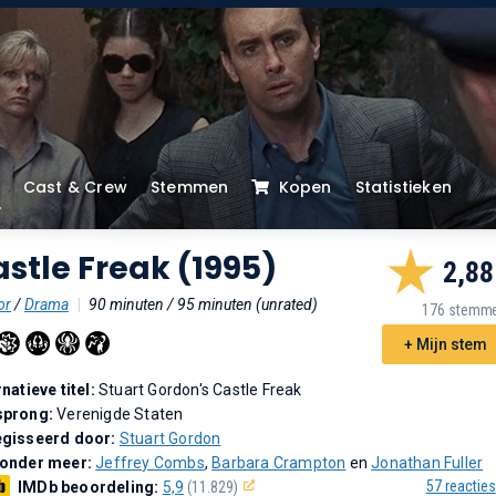
Cast & Crew
Stemmen
Kopen
Statistieken
stle Freak (1995)
2,88
or
/
Drama
|
90 minuten / 95 minuten (unrated)
176 stemm
+ Mijn stem
rnatieve titel:
Stuart Gordon's Castle Freak
sprong:
Verenigde Staten
gisseerd door:
Stuart Gordon
 onder meer:
Jeffrey Combs
,
Barbara Crampton
en
Jonathan Fuller
57 reacties
IMDb beoordeling:
5,9
(11.829)