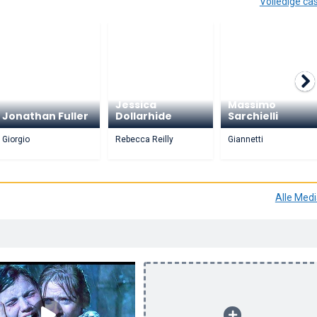
Volledige ca
Jessica
Massimo
Jonathan Fuller
Dollarhide
Sarchielli
Giorgio
Rebecca Reilly
Giannetti
Alle Med