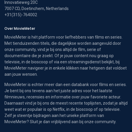
Innovatieweg 20C
7007 CD, Doetinchem, Netherlands
+31(315)-764002
Over MovieMeter
MovieMeter is hét platform voor liefhebbers van films en series.
Met tienduizenden titels, die dagelijkse worden aangevuld door
onze community, vind je bij ons altijd de film, serie of
documentaire die je zoekt. Of je jouw content nou graag op
televisie, in de bioscoop of via een streamingsdienst bekijkt, bij
MovieMeter navigeer je in enkele klikken naar hetgeen dat voldoet
aan jouw wensen.
MovieMeter is echter meer dan een databank voor films en series.
Je bent bij ons tevens aan het juiste adres voor het laatste
filmnieuws, recensies en informatie over jouw favoriete acteur.
Daarnaast vind je bij ons de meest recente toplijsten, zodat je altijd
weet wat er populair is op Netflix, in de bioscoop of op televisie.
Zelf je steentje bijdragen aan het unieke platform van
MovieMeter? Sluit je dan vrijblijvend aan bij onze community.