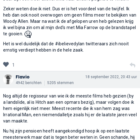
Zeker weten doe ik niet. Dus er is het voordeel van de twijfel. Ik
heb dan ook nooit overwogen om geen films meer te bekijken van
Woody Allen. Maar na wat ik de afgelopen uren heb gelezen krijg
ik wel bijna zin om al mijn dvd's met Mia Farrow op de brandstapel
🤐
te gooien.
Het is wel duidelijk dat de #ibelievedylan twitteraars zich nooit
ernstig verdiept hebben in de hele zaak.
1
Flavio
18 september 2022, 20:43 uur
4942 berichten
5205 stemmen
Nog altijd de regisseur van wie ik de meeste films heb gezien (by
a landslide, al is Hitch aan een opmars bezig), maar volgen doe ik
hem eigenlijk niet meer. Meest recente die ik van hem zag was
Irrational Man, een niemendalletje zoals hij er de laatste jaren veel
van maakte.
Nu hij zijn pensioen heeft aangekondigd hoop ik op een laatste
meesterwerk maar dat is tegen beter weten in. Geen schande, hij