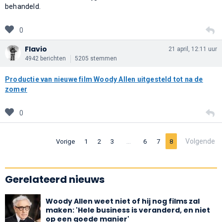
behandeld.
0
Flavio
21 april, 12:11 uur
4942 berichten
5205 stemmen
Productie van nieuwe film Woody Allen uitgesteld tot na de
zomer
0
…
Volgende
Vorige
1
2
3
6
7
8
Gerelateerd nieuws
Woody Allen weet niet of hij nog films zal
maken: 'Hele business is veranderd, en niet
op een goede manier'