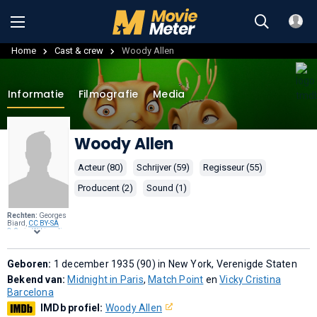
Home
Cast & crew
Woody Allen
Informatie
Filmografie
Media
Woody Allen
Acteur (80)
Schrijver (59)
Regisseur (55)
Producent (2)
Sound (1)
Rechten:
Georges
Biard,
CC BY-SA
3.0
, via
Wikimedia
Commons
.
Geboren:
1 december 1935 (90) in New York, Verenigde Staten
Bekend van:
Midnight in Paris
,
Match Point
en
Vicky Cristina
Barcelona
IMDb profiel:
Woody Allen