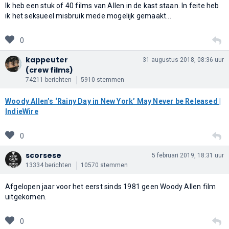
Ik heb een stuk of 40 films van Allen in de kast staan. In feite heb
ik het seksueel misbruik mede mogelijk gemaakt...
0
kappeuter
31 augustus 2018, 08:36 uur
(crew films)
74211 berichten
5910 stemmen
Woody Allen’s ‘Rainy Day in New York’ May Never be Released |
IndieWire
0
scorsese
5 februari 2019, 18:31 uur
13334 berichten
10570 stemmen
Afgelopen jaar voor het eerst sinds 1981 geen Woody Allen film
uitgekomen.
0