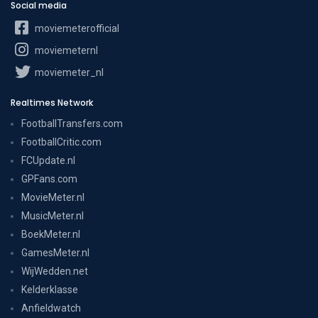
Social media
moviemeterofficial
moviemeternl
moviemeter_nl
Realtimes Network
FootballTransfers.com
FootballCritic.com
FCUpdate.nl
GPFans.com
MovieMeter.nl
MusicMeter.nl
BoekMeter.nl
GamesMeter.nl
WijWedden.net
Kelderklasse
Anfieldwatch