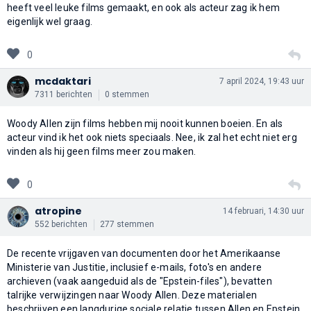
heeft veel leuke films gemaakt, en ook als acteur zag ik hem
eigenlijk wel graag.
0
mcdaktari
7 april 2024, 19:43 uur
7311 berichten
0 stemmen
Woody Allen zijn films hebben mij nooit kunnen boeien. En als
acteur vind ik het ook niets speciaals. Nee, ik zal het echt niet erg
vinden als hij geen films meer zou maken.
0
atropine
14 februari, 14:30 uur
552 berichten
277 stemmen
De recente vrijgaven van documenten door het Amerikaanse
Ministerie van Justitie, inclusief e-mails, foto's en andere
archieven (vaak aangeduid als de "Epstein-files"), bevatten
talrijke verwijzingen naar Woody Allen. Deze materialen
beschrijven een langdurige sociale relatie tussen Allen en Epstein,