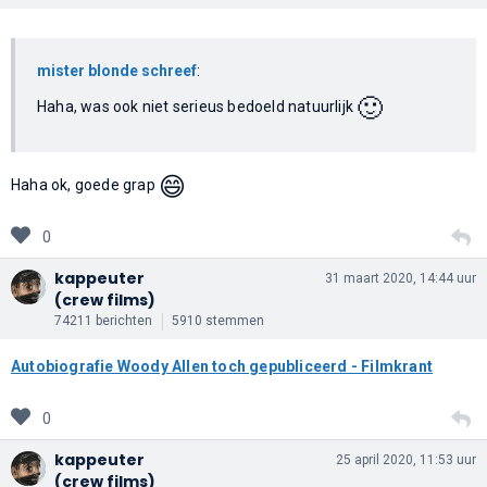
mister blonde schreef
:
🙂
Haha, was ook niet serieus bedoeld natuurlijk
😄
Haha ok, goede grap
0
kappeuter
31 maart 2020, 14:44 uur
(crew films)
74211 berichten
5910 stemmen
Autobiografie Woody Allen toch gepubliceerd - Filmkrant
0
kappeuter
25 april 2020, 11:53 uur
(crew films)