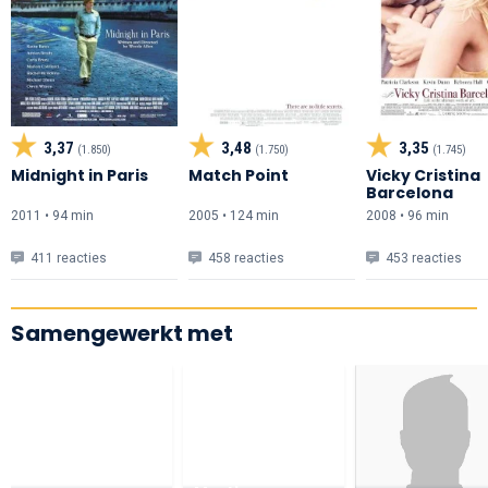
3,37
3,48
3,35
(1.850)
(1.750)
(1.745)
Midnight in Paris
Match Point
Vicky Cristina
Barcelona
2011 • 94 min
2005 • 124 min
2008 • 96 min
411 reacties
458 reacties
453 reacties
Samengewerkt met