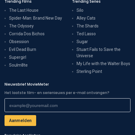
Trending Films
Trending Series
The Last House
Silo
Spider-Man: Brand New Day
Alley Cats
The Odyssey
The Shards
Corrida Dos Bichos
Ted Lasso
Obsession
Sugar
Evil Dead Burn
Stuart Fails to Save the
Universe
Supergirl
My Life with the Walter Boys
Soulm8te
Sterling Point
Nieuwsbrief MovieMeter
Het laatste film- en serienieuws per e-mail ontvangen?