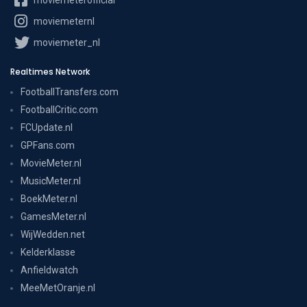
moviemeternl
moviemeter_nl
Realtimes Network
FootballTransfers.com
FootballCritic.com
FCUpdate.nl
GPFans.com
MovieMeter.nl
MusicMeter.nl
BoekMeter.nl
GamesMeter.nl
WijWedden.net
Kelderklasse
Anfieldwatch
MeeMetOranje.nl