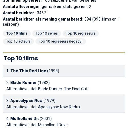
Stemmen op series:
100 seizoenen, van 54 series
Aantal afleveringen gemarkeerd als gezien:
2
Aantal berichten:
3467
Aantal berichten als mening gemarkeerd:
394 (393 films en 1
seizoen)
Top 10 films
Top 10 series
Top 10 regisseurs
Top 10 acteurs
Top 10 regisseurs (legacy)
Top 10 films
1.
The Thin Red Line
(1998)
2.
Blade Runner
(1982)
Alternatieve titel: Blade Runner: The Final Cut
3.
Apocalypse Now
(1979)
Alternatieve titel: Apocalypse Now Redux
4.
Mulholland Dr.
(2001)
Alternatieve titel: Mulholland Drive