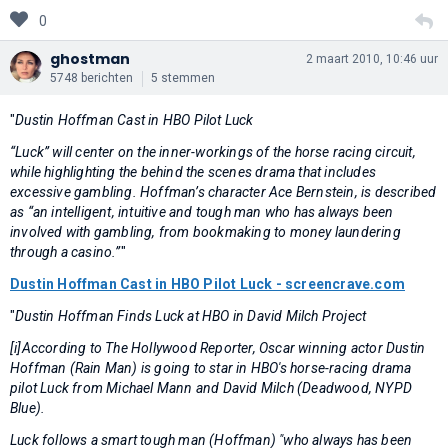
0
ghostman
2 maart 2010, 10:46 uur
5748 berichten
5 stemmen
"
Dustin Hoffman Cast in HBO Pilot Luck
“Luck” will center on the inner-workings of the horse racing circuit,
while highlighting the behind the scenes drama that includes
excessive gambling. Hoffman’s character Ace Bernstein, is described
as “an intelligent, intuitive and tough man who has always been
involved with gambling, from bookmaking to money laundering
through a casino.”
"
Dustin Hoffman Cast in HBO Pilot Luck - screencrave.com
"
Dustin Hoffman Finds Luck at HBO in David Milch Project
[i]According to The Hollywood Reporter, Oscar winning actor Dustin
Hoffman (Rain Man) is going to star in HBO's horse-racing drama
pilot Luck from Michael Mann and David Milch (Deadwood, NYPD
Blue).
Luck follows a smart tough man (Hoffman) "who always has been