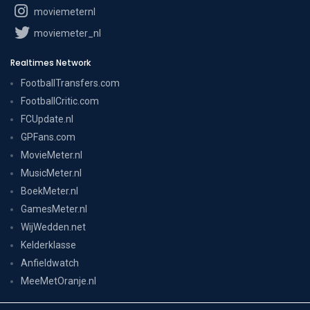
moviemeternl
moviemeter_nl
Realtimes Network
FootballTransfers.com
FootballCritic.com
FCUpdate.nl
GPFans.com
MovieMeter.nl
MusicMeter.nl
BoekMeter.nl
GamesMeter.nl
WijWedden.net
Kelderklasse
Anfieldwatch
MeeMetOranje.nl