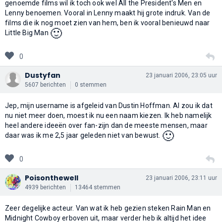
genoemde films wil ik toch ook wel All the President's Men en
Lenny benoemen. Vooral in Lenny maakt hij grote indruk. Van de
films die ik nog moet zien van hem, ben ik vooral benieuwd naar
🙂
Little Big Man
0
Dustyfan
23 januari 2006, 23:05 uur
5607 berichten
0 stemmen
Jep, mijn username is afgeleid van Dustin Hoffman. Al zou ik dat
nu niet meer doen, moest ik nu een naam kiezen. Ik heb namelijk
heel andere ideeën over fan-zijn dan de meeste mensen, maar
🙂
daar was ik me 2,5 jaar geleden niet van bewust.
0
Poisonthewell
23 januari 2006, 23:11 uur
4939 berichten
13464 stemmen
Zeer degelijke acteur. Van wat ik heb gezien steken Rain Man en
Midnight Cowboy erboven uit, maar verder heb ik altijd het idee