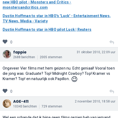
new HBO pilot - Monsters and Critics -
monstersandcritics.com
Dustin Hoffman to star in HBO's 'Luck' - Entertainment News,
TV News, Media - Variety
Dustin Hoffman to star in HBO pilot Luck | Reuters
0
fappie
31 oktober 2010, 22:09 uur
2688 berichten
2005 stemmen
Ongeveer Vier films met hem geizen nu. Echt geniaal! Vooral toen
die jong was. Graduate? Top! Midnight Cowboy? Top! Kramer vs
😉
Kramer? Top! en natuurlijk ook Papillon..
0
AGE-411
2 november 2010, 18:58 uur
10343 berichten
729 stemmen
Wel een schande dat ik bijna geen films gezien heb van iemand