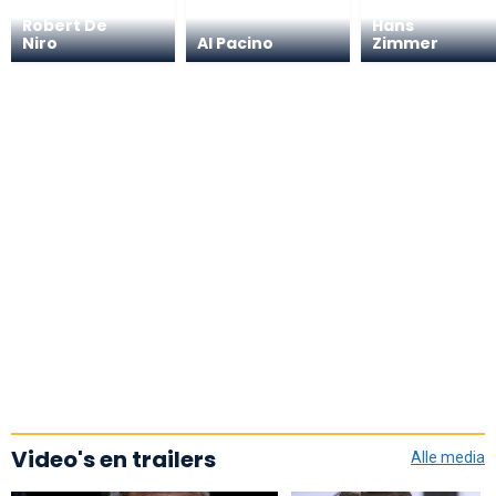
Robert De
Hans
Niro
Al Pacino
Zimmer
Video's en trailers
Alle media