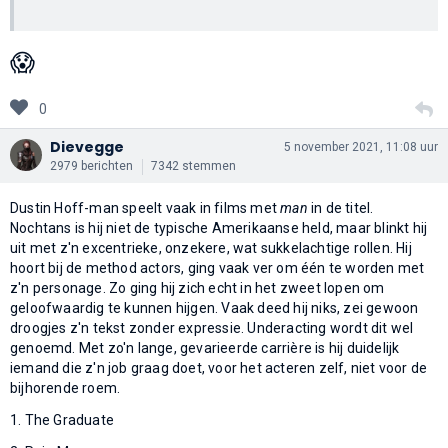
😱
0
Dievegge
5 november 2021, 11:08 uur
2979 berichten
7342 stemmen
Dustin Hoff-man speelt vaak in films met
man
in de titel.
Nochtans is hij niet de typische Amerikaanse held, maar blinkt hij
uit met z'n excentrieke, onzekere, wat sukkelachtige rollen. Hij
hoort bij de method actors, ging vaak ver om één te worden met
z'n personage. Zo ging hij zich echt in het zweet lopen om
geloofwaardig te kunnen hijgen. Vaak deed hij niks, zei gewoon
droogjes z'n tekst zonder expressie. Underacting wordt dit wel
genoemd. Met zo'n lange, gevarieerde carrière is hij duidelijk
iemand die z'n job graag doet, voor het acteren zelf, niet voor de
bijhorende roem.
1. The Graduate