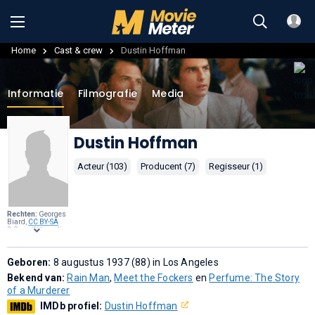
Home
Cast & crew
Dustin Hoffman
Informatie
Filmografie
Media
Dustin Hoffman
Acteur (103)
Producent (7)
Regisseur (1)
Rechten:
Georges
Biard,
CC BY-SA
3.0
, via
Wikimedia
Commons
.
Geboren:
8 augustus 1937 (88) in Los Angeles
Bekend van:
Rain Man
,
Meet the Fockers
en
Perfume: The Story
of a Murderer
IMDb profiel:
Dustin Hoffman