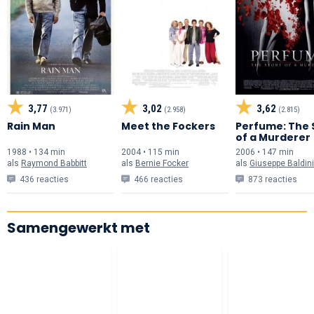
3,77
3,02
3,62
(3.971)
(2.958)
(2.815)
Rain Man
Meet the Fockers
Perfume: The 
of a Murderer
1988 • 134 min
2004 • 115 min
2006 • 147 min
als
Raymond Babbitt
als
Bernie Focker
als
Giuseppe Baldini
436 reacties
466 reacties
873 reacties
Samengewerkt met