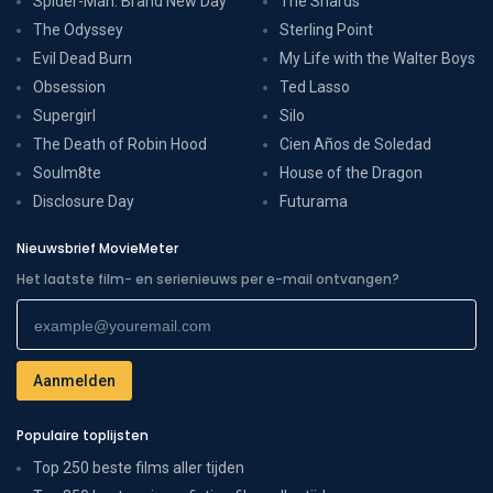
Spider-Man: Brand New Day
The Shards
The Odyssey
Sterling Point
Evil Dead Burn
My Life with the Walter Boys
Obsession
Ted Lasso
Supergirl
Silo
The Death of Robin Hood
Cien Años de Soledad
Soulm8te
House of the Dragon
Disclosure Day
Futurama
Nieuwsbrief MovieMeter
Het laatste film- en serienieuws per e-mail ontvangen?
Populaire toplijsten
Top 250 beste films aller tijden