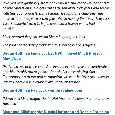
involved with gambling, from bookmaking and money laundering to
casino operations." He gets out of prison after four years and teams
with Gus Economou (Dennis Farina), his longtime chauffeur and
muscle, to put together a complex plan involving the track. They hire
Turo Escalante (John Ortiz), a successful trainer with a bad
reputation.
Milch penned the pilot, which Mann is going to direct.
The pilot should start production this spring in Los Angeles.
"
Dustin Hoffman Finds Luck at HBO in David Milch Project |
MovieWeb
"
Hoffman will play the lead, Ace Bernstein, a 60-year-old inveterate
gambler freshly out of prison. Dennis Farina is playing Gus
Economou, his driver and companion, while John Ortiz (last seen in
Public Enemies) is a charismatic Peruvian trainer.
"
Dustin Hoffman Has Luck - empireonline.com
"
Mann and Milch magic: Dustin Hoffman and Dennis Farina on new
HBO pilot
"
Mann and Milch magic: Dustin Hoffman and Dennis Farina on