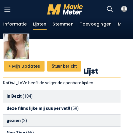
Informatie
Lijsten
Stemmen
Toevoegingen
Menin
+
Mijn Updates
Stuur bericht
Lijst
RoOsJ_LoVe heeft de volgende openbare lijsten.
In Bezit
(104)
deze films lijke mij suuper vet!!
(59)
gezien
(2)
Nog Zien
(65)