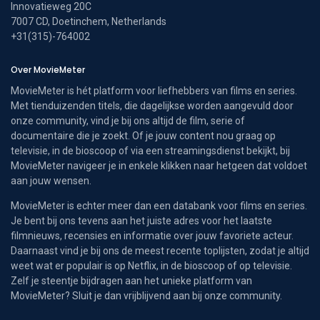
Innovatieweg 20C
7007 CD, Doetinchem, Netherlands
+31(315)-764002
Over MovieMeter
MovieMeter is hét platform voor liefhebbers van films en series.
Met tienduizenden titels, die dagelijkse worden aangevuld door
onze community, vind je bij ons altijd de film, serie of
documentaire die je zoekt. Of je jouw content nou graag op
televisie, in de bioscoop of via een streamingsdienst bekijkt, bij
MovieMeter navigeer je in enkele klikken naar hetgeen dat voldoet
aan jouw wensen.
MovieMeter is echter meer dan een databank voor films en series.
Je bent bij ons tevens aan het juiste adres voor het laatste
filmnieuws, recensies en informatie over jouw favoriete acteur.
Daarnaast vind je bij ons de meest recente toplijsten, zodat je altijd
weet wat er populair is op Netflix, in de bioscoop of op televisie.
Zelf je steentje bijdragen aan het unieke platform van
MovieMeter? Sluit je dan vrijblijvend aan bij onze community.