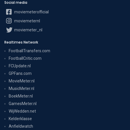
Social media
moviemeterofficial
moviemeternl
moviemeter_nl
Realtimes Network
FootballTransfers.com
FootballCritic.com
FCUpdate.nl
GPFans.com
MovieMeter.nl
MusicMeter.nl
BoekMeter.nl
GamesMeter.nl
WijWedden.net
Kelderklasse
Anfieldwatch