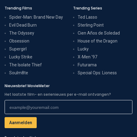
Trending Films
Trending Series
Spider-Man: Brand New Day
Ted Lasso
Evil Dead Burn
Sterling Point
The Odyssey
Cien Años de Soledad
Obsession
House of the Dragon
Supergirl
Lucky
Lucky Strike
X-Men '97
The Isolate Thief
Futurama
Soulm8te
Special Ops: Lioness
Nieuwsbrief MovieMeter
Het laatste film- en serienieuws per e-mail ontvangen?