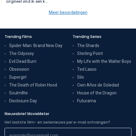
origineel vind ik een k...
Meer beoordelingen
Trending Films
Trending Series
Spider-Man: Brand New Day
The Shards
The Odyssey
Sterling Point
Evil Dead Burn
My Life with the Walter Boys
Obsession
Ted Lasso
Supergirl
Silo
The Death of Robin Hood
Cien Años de Soledad
Soulm8te
House of the Dragon
Disclosure Day
Futurama
Nieuwsbrief MovieMeter
Het laatste film- en serienieuws per e-mail ontvangen?