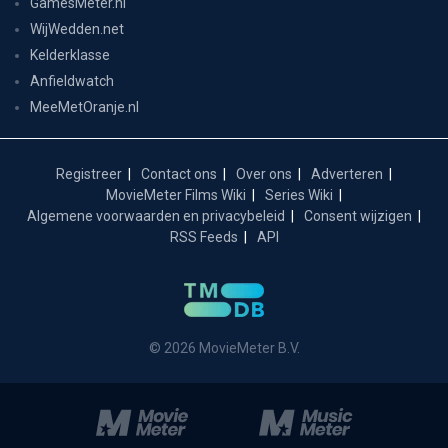
GamesMeter.nl
WijWedden.net
Kelderklasse
Anfieldwatch
MeeMetOranje.nl
Registreer
Contact ons
Over ons
Adverteren
MovieMeter Films Wiki
Series Wiki
Algemene voorwaarden en privacybeleid
Consent wijzigen
RSS Feeds
API
© 2026 MovieMeter B.V.