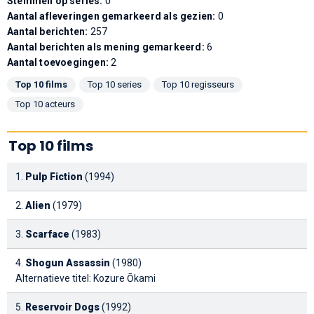
Stemmen op series:
0
Aantal afleveringen gemarkeerd als gezien:
0
Aantal berichten:
257
Aantal berichten als mening gemarkeerd:
6
Aantal toevoegingen:
2
Top 10 films
Top 10 series
Top 10 regisseurs
Top 10 acteurs
Top 10 films
1.
Pulp Fiction
(1994)
2.
Alien
(1979)
3.
Scarface
(1983)
4.
Shogun Assassin
(1980)
Alternatieve titel: Kozure Ōkami
5.
Reservoir Dogs
(1992)