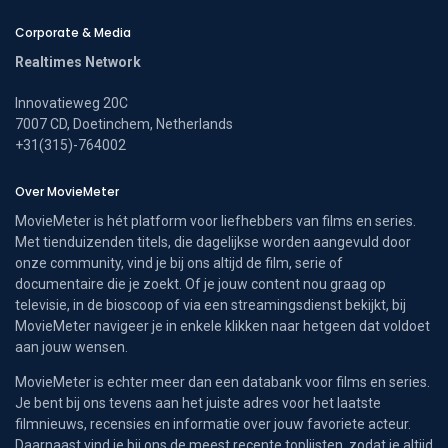
Corporate & Media
Realtimes Network
Innovatieweg 20C
7007 CD, Doetinchem, Netherlands
+31(315)-764002
Over MovieMeter
MovieMeter is hét platform voor liefhebbers van films en series.
Met tienduizenden titels, die dagelijkse worden aangevuld door
onze community, vind je bij ons altijd de film, serie of
documentaire die je zoekt. Of je jouw content nou graag op
televisie, in de bioscoop of via een streamingsdienst bekijkt, bij
MovieMeter navigeer je in enkele klikken naar hetgeen dat voldoet
aan jouw wensen.
MovieMeter is echter meer dan een databank voor films en series.
Je bent bij ons tevens aan het juiste adres voor het laatste
filmnieuws, recensies en informatie over jouw favoriete acteur.
Daarnaast vind je bij ons de meest recente toplijsten, zodat je altijd