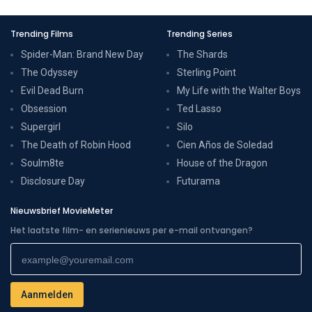
Trending Films
Trending Series
Spider-Man: Brand New Day
The Shards
The Odyssey
Sterling Point
Evil Dead Burn
My Life with the Walter Boys
Obsession
Ted Lasso
Supergirl
Silo
The Death of Robin Hood
Cien Años de Soledad
Soulm8te
House of the Dragon
Disclosure Day
Futurama
Nieuwsbrief MovieMeter
Het laatste film- en serienieuws per e-mail ontvangen?