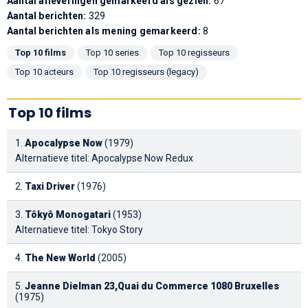
Aantal afleveringen gemarkeerd als gezien:
67
Aantal berichten:
329
Aantal berichten als mening gemarkeerd:
8
Top 10 films
Top 10 series
Top 10 regisseurs
Top 10 acteurs
Top 10 regisseurs (legacy)
Top 10 films
1.
Apocalypse Now
(1979)
Alternatieve titel: Apocalypse Now Redux
2.
Taxi Driver
(1976)
3.
Tôkyô Monogatari
(1953)
Alternatieve titel: Tokyo Story
4.
The New World
(2005)
5.
Jeanne Dielman 23,Quai du Commerce 1080 Bruxelles
(1975)