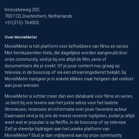
Innovatieweg 20C
7007 CD, Doetinchem, Netherlands
+31(315)-764002
Over MovieMeter
MovieMeter is hét platform voor liefhebbers van films en series.
Met tienduizenden titels, die dagelijkse worden aangevuld door
onze community, vind je bij ons altijd de film, serie of
documentaire die je zoekt. Of je jouw content nou graag op
televisie, in de bioscoop of via een streamingsdienst bekijkt, bij
MovieMeter navigeer je in enkele klikken naar hetgeen dat voldoet
aan jouw wensen.
MovieMeter is echter meer dan een databank voor films en series.
Je bent bij ons tevens aan het juiste adres voor het laatste
filmnieuws, recensies en informatie over jouw favoriete acteur.
Daarnaast vind je bij ons de meest recente toplijsten, zodat je altijd
weet wat er populair is op Netflix, in de bioscoop of op televisie.
Zelf je steentje bijdragen aan het unieke platform van
MovieMeter? Sluit je dan vrijblijvend aan bij onze community.