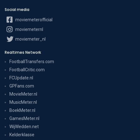
Social media
moviemeterofficial
moviemeternl
moviemeter_nl
Realtimes Network
FootballTransfers.com
FootballCritic.com
FCUpdate.nl
GPFans.com
MovieMeter.nl
MusicMeter.nl
BoekMeter.nl
GamesMeter.nl
WijWedden.net
Kelderklasse