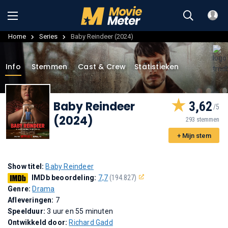
Home
Series
Baby Reindeer (2024)
Info
Stemmen
Cast & Crew
Statistieken
Baby Reindeer
3,62
(2024)
293 stemmen
+ Mijn stem
Show titel:
Baby Reindeer
IMDb beoordeling:
7,7
(194.827)
Genre:
Drama
Afleveringen:
7
Speelduur:
3 uur en 55 minuten
Ontwikkeld door:
Richard Gadd