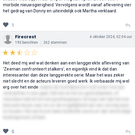
morbide nieuwsgierigheid. Vervolgens wordt vanaf aflevering vier
het gedrag van Donny en uiteindelijk ook Martha verklaard.
1
Firecrest
6 oktober 2024, 02:04 uur
193 berichten
262 stemmen
Het deed mij wel wat denken aan een langgerekte aflevering van
'Zeeman confronteert stalkers', en eigenlijk vind ik dat dan
interessanter dan deze langgerekte serie. Maar het was zeker
niet slecht en de acteurs leveren goed werk. Ik verbaasde mij wel
erg over het einde
waarin de hoofdpersoon toch weer met zijn
verkrachter in zee gaat. Dat kon ik niet zo goed plaatsen, of
misschien heb ik het niet goed begrepen. Ik hoop niet dat het een
bewuste keuze was om zo de mogelijkheid van een vervolg open
te houden. Dat zie ik wel vaker bij Netflix series en dat vind ik altijd
buitengewoon irritant.
0