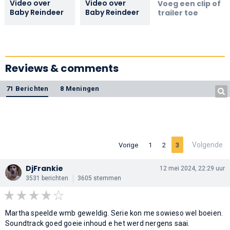
Video over
Video over
Voeg een clip of
Baby Reindeer
Baby Reindeer
trailer toe
Reviews & comments
71 Berichten
8 Meningen
Volgende
Vorige
1
2
3
DjFrankie
12 mei 2024, 22:29 uur
3531 berichten
3605 stemmen
Martha speelde wmb geweldig. Serie kon me sowieso wel boeien.
Soundtrack goed goeie inhoud e het werd nergens saai.