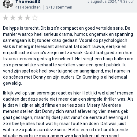
Thomas83
5 augustus 2024, 19:38 uur
4114 berichten
3713 stemmen
De hype is terecht. Dit is zo'n compact en goed vertelde serie. De
manier waarop heel serieus drama, humor, ongemak en spanning
samengaan is bijzonder knap gedaan. Vooral op psychologisch
vlak is het erg interessant allemaal. Dit soort rauwe, eerlijke en
empathische drama's zie je niet zo vaak. Gadd laat goed zien hoe
trauma iemands gedrag beïnvloedt. Het vergt een hoop ballen om
zo'n persoonlijke verhaal te vertellen voor een groot publiek. Ik
vond zijn spel ook heel overtuigend en aangrijpend, met name in
de scènes met Donny en zijn ouders. En Gunning is al helemaal
geweldig.
Ik kijk wel op van sommige reacties hier. Het lijkt wel alsof mensen
dachten dat deze serie niet meer dan een simpele thriller was. Als
je dat wil zijn er altijd films en series zoals Misery. Meerdere
mensen stellen dat Donny zich vanaf aflevering vier ineens gek
gaat gedragen, maar hij doet juist vanaf de eerste aflevering al
zo'n beetje alles fout wat hij maar fout kan doen. Dat was juist
wat me zo pakte aan deze serie. Het is een uit de hand lopende
situatie waarbij je maar amper weg kan kijken uit een soort