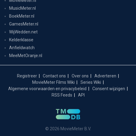
MovieMeter.nl
MusicMeter.nl
BoekMeter.nl
GamesMeter.nl
WijWedden.net
Kelderklasse
Anfieldwatch
MeeMetOranje.nl
Registreer
Contact ons
Over ons
Adverteren
MovieMeter Films Wiki
Series Wiki
Algemene voorwaarden en privacybeleid
Consent wijzigen
RSS Feeds
API
© 2026 MovieMeter B.V.