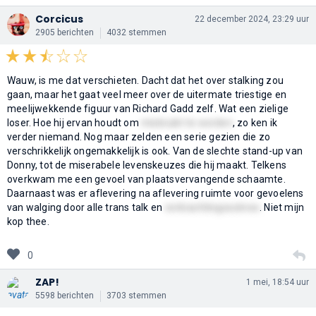
Corcicus
22 december 2024, 23:29 uur
2905 berichten
4032 stemmen
Wauw, is me dat verschieten. Dacht dat het over stalking zou
gaan, maar het gaat veel meer over de uitermate triestige en
meelijwekkende figuur van Richard Gadd zelf. Wat een zielige
loser. Hoe hij ervan houdt om
misbruikt te worden
, zo ken ik
verder niemand. Nog maar zelden een serie gezien die zo
verschrikkelijk ongemakkelijk is ook. Van de slechte stand-up van
Donny, tot de miserabele levenskeuzes die hij maakt. Telkens
overkwam me een gevoel van plaatsvervangende schaamte.
Daarnaast was er aflevering na aflevering ruimte voor gevoelens
van walging door alle trans talk en
verkrachtingsscènes
. Niet mijn
kop thee.
0
ZAP!
1 mei, 18:54 uur
5598 berichten
3703 stemmen