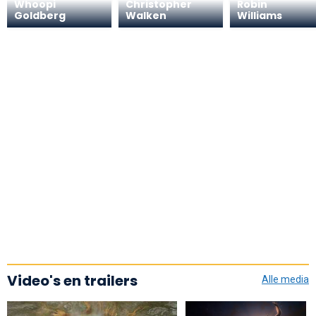
Whoopi
Christopher
Robin
Goldberg
Walken
Williams
Video's en trailers
Alle media