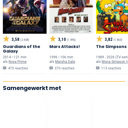
3,58
3,10
3,82
(2.438)
(1.896)
(1.863)
Guardians of the
Mars Attacks!
The Simpsons
Galaxy
2014 • 121 min
1996 • 106 min
1989 - 2026 (TV-seri
als
Nova Prime
als
Marsha Dale
als
Mona Simpson (st
475 reacties
370 reacties
113 reacties
Samengewerkt met