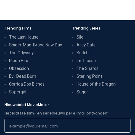
Trending Films
Trending Series
The Last House
Silo
Spider-Man: Brand New Day
Alley Cats
The Odyssey
Burīchi
Ribon Hîrô
Ted Lasso
Obsession
The Shards
Evil Dead Burn
Sterling Point
Corrida Dos Bichos
House of the Dragon
Supergirl
Sugar
Nieuwsbrief MovieMeter
Het laatste film- en serienieuws per e-mail ontvangen?