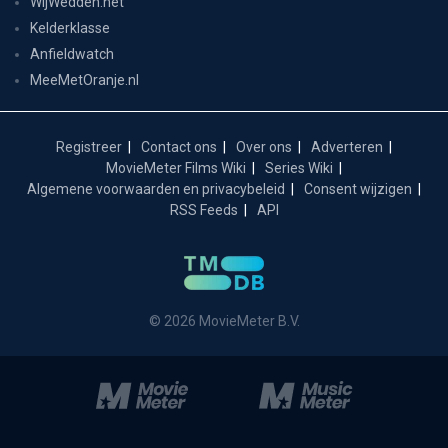
WijWedden.net
Kelderklasse
Anfieldwatch
MeeMetOranje.nl
Registreer
Contact ons
Over ons
Adverteren
MovieMeter Films Wiki
Series Wiki
Algemene voorwaarden en privacybeleid
Consent wijzigen
RSS Feeds
API
© 2026 MovieMeter B.V.