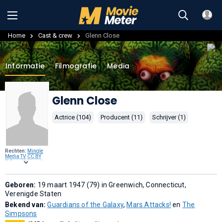
Home
Cast & crew
Glenn Close
Informatie
Filmografie
Media
Glenn Close
Actrice (104)
Producent (11)
Schrijver (1)
Rechten:
Mingle
Media TV
,
CC BY
2.0
, via
Wikimedia
Commons
.
Geboren:
19 maart 1947 (79) in Greenwich, Connecticut,
Verenigde Staten
Bekend van:
Guardians of the Galaxy
,
Mars Attacks!
en
The
Simpsons