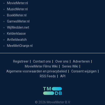
MovieMeter.nl
MusicMeter.nl
BoekMeter.nl
GamesMeter.nl
WijWedden.net
Kelderklasse
Anfieldwatch
MeeMetOranje.nl
Registreer
Contact ons
Over ons
Adverteren
MovieMeter Films Wiki
Series Wiki
Algemene voorwaarden en privacybeleid
Consent wijzigen
RSS Feeds
API
© 2026 MovieMeter B.V.