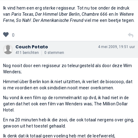
Ik vind hem een erg sterke regisseur. Tot nu toe onder de indruk
van
Paris Texas
,
Der Himmel Uber Berlin
,
Chambre 666
en
In Weitere
Ferne, So Nah!
.
Der Amerikanische Freund
viel me een beetje tegen.
0
Couch Potato
4 mei 2009, 19:51 uur
411 berichten
0 stemmen
Nog nooit door een regisseur zo teleurgesteld als door deze Wim
Wenders;
Himmel über Berlin kon ik niet uitzitten, ik verliet de bioscoop, dat
is me voordien en ook sindsdien nooit meer overkomen.
Nu vond ik een film op de rommelmarkt op dvd, ik had niet in de
gaten dat het ook een film van Wenders was; The Million Dollar
Hotel.
En na 20 minuten heb ik die zooi, die ook totaal nergens over ging,
gewoon uit het toestel gehaald.
Ik denk dat ik totaal geen voeling heb met de leefwereld,