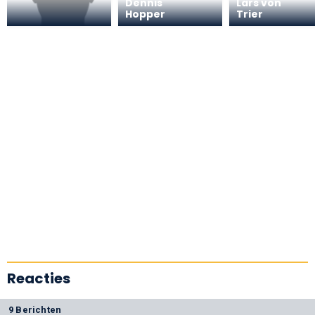
Dennis
Lars von
Hopper
Trier
Reacties
9 Berichten