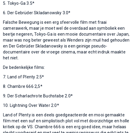
5. Tokyo-Ga 3.5*
6. Der Gebrüder Skladanowsky 3.0*
Falsche Bewegung is een erg sfeervolle film met fraai
camerawerk, maar je moet wel de overdaad aan symboliek een
beetje negeren, Tokyo-Ga is een mooie documentaire over Japan,
maar was nog beter geweest als Wenders zijn muil had gehouden
en Der Gebrüder Skladanowsky is een geinige pseudo-
documentaire over de vroege cinema, maar echt indruk maakte
het niet.
De bedenkelijke films:
7. Land of Plenty 2.5*
8. Chambre 666 2,5*
9. Der Scharlachrote Buchstabe 2.0*
10. Lightning Over Water 2.0*
Land of Plenty is een deels goedgeacteerde en mooi gemaakte
film met een suf en simplistisch plot vol met doorzichtige en holle
kritiek op de VS. Chambre 666 is een erg goed idee, maar helaas
slecht voorbereid en met veel te weinig regisseurs die echt iets te