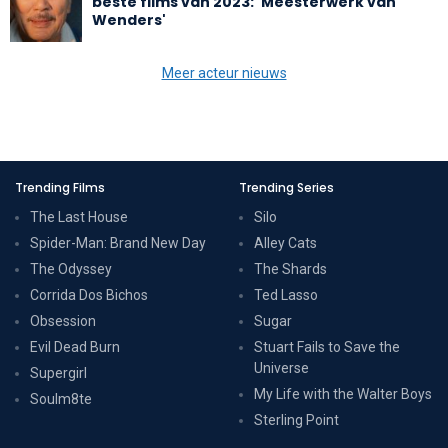
beste films van 2023: 'Meesterwerk van
Wenders'
Meer acteur nieuws
Trending Films
Trending Series
The Last House
Silo
Spider-Man: Brand New Day
Alley Cats
The Odyssey
The Shards
Corrida Dos Bichos
Ted Lasso
Obsession
Sugar
Evil Dead Burn
Stuart Fails to Save the
Universe
Supergirl
My Life with the Walter Boys
Soulm8te
Sterling Point