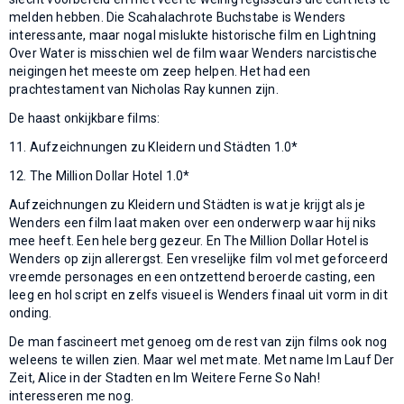
melden hebben. Die Scahalachrote Buchstabe is Wenders
interessante, maar nogal mislukte historische film en Lightning
Over Water is misschien wel de film waar Wenders narcistische
neigingen het meeste om zeep helpen. Het had een
prachtestament van Nicholas Ray kunnen zijn.
De haast onkijkbare films:
11. Aufzeichnungen zu Kleidern und Städten 1.0*
12. The Million Dollar Hotel 1.0*
Aufzeichnungen zu Kleidern und Städten is wat je krijgt als je
Wenders een film laat maken over een onderwerp waar hij niks
mee heeft. Een hele berg gezeur. En The Million Dollar Hotel is
Wenders op zijn allerergst. Een vreselijke film vol met geforceerd
vreemde personages en een ontzettend beroerde casting, een
leeg en hol script en zelfs visueel is Wenders finaal uit vorm in dit
onding.
De man fascineert met genoeg om de rest van zijn films ook nog
weleens te willen zien. Maar wel met mate. Met name Im Lauf Der
Zeit, Alice in der Stadten en Im Weitere Ferne So Nah!
interesseren me nog.