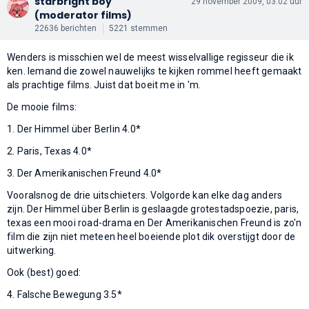
starbright boy
29 november 2009, 03:02 uur
(moderator films)
22636 berichten
5221 stemmen
Wenders is misschien wel de meest wisselvallige regisseur die ik
ken. Iemand die zowel nauwelijks te kijken rommel heeft gemaakt
als prachtige films. Juist dat boeit me in 'm.
De mooie films:
1. Der Himmel über Berlin 4.0*
2. Paris, Texas 4.0*
3. Der Amerikanischen Freund 4.0*
Vooralsnog de drie uitschieters. Volgorde kan elke dag anders
zijn. Der Himmel über Berlin is geslaagde grotestadspoezie, paris,
texas een mooi road-drama en Der Amerikanischen Freund is zo'n
film die zijn niet meteen heel boeiende plot dik overstijgt door de
uitwerking.
Ook (best) goed:
4. Falsche Bewegung 3.5*