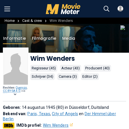
Home
Cast & crew
Wim Wenders
Informatie
Filmografie
Media
Wim Wenders
Regisseur (45)
Acteur (43)
Producent (40)
Schrijver (34)
Camera (3)
Editor (2)
Rechten:
Queryzo
,
CC BY-SA 4.0
, via
Wikimedia
Commons
.
Geboren:
14 augustus 1945 (80) in Düsseldorf, Duitsland
Bekend van:
Paris, Texas
,
City of Angels
en
Der Himmel über
Berlin
IMDb profiel:
Wim Wenders