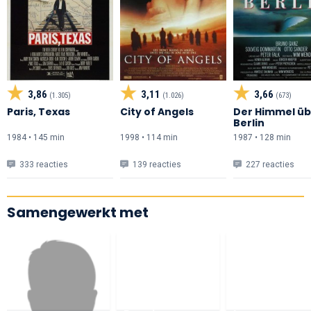
3,86
3,11
3,66
(1.305)
(1.026)
(673)
Paris, Texas
City of Angels
Der Himmel üb
Berlin
1984 • 145 min
1998 • 114 min
1987 • 128 min
333 reacties
139 reacties
227 reacties
Samengewerkt met