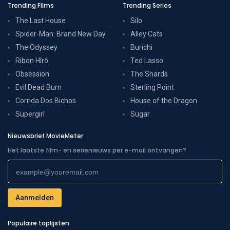
Trending Films
Trending Series
The Last House
Silo
Spider-Man: Brand New Day
Alley Cats
The Odyssey
Burīchi
Ribon Hîrô
Ted Lasso
Obsession
The Shards
Evil Dead Burn
Sterling Point
Corrida Dos Bichos
House of the Dragon
Supergirl
Sugar
Nieuwsbrief MovieMeter
Het laatste film- en serienieuws per e-mail ontvangen?
Populaire toplijsten