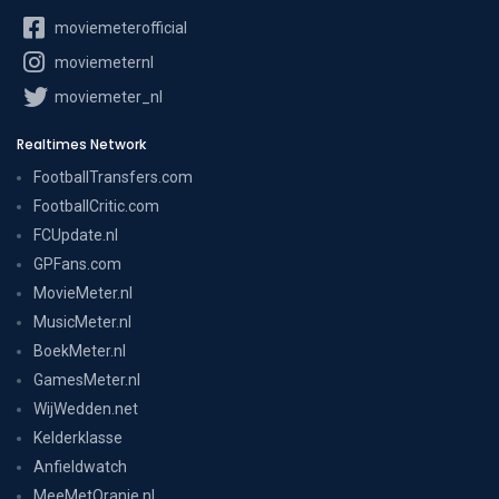
moviemeterofficial
moviemeternl
moviemeter_nl
Realtimes Network
FootballTransfers.com
FootballCritic.com
FCUpdate.nl
GPFans.com
MovieMeter.nl
MusicMeter.nl
BoekMeter.nl
GamesMeter.nl
WijWedden.net
Kelderklasse
Anfieldwatch
MeeMetOranje.nl