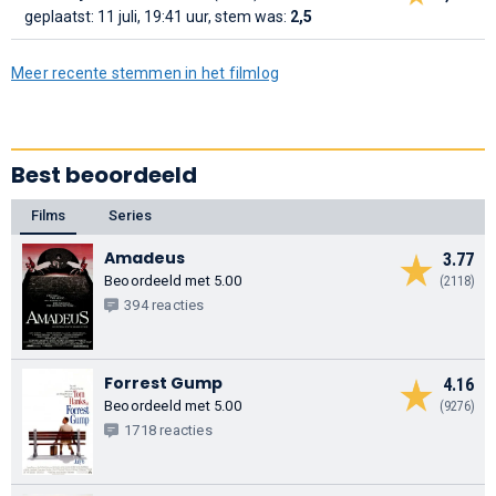
geplaatst: 11 juli, 19:41 uur, stem was:
2,5
Meer recente stemmen in het filmlog
Best beoordeeld
Films
Series
Amadeus
3.77
Beoordeeld met 5.00
(2118)
394 reacties
Forrest Gump
4.16
Beoordeeld met 5.00
(9276)
1718 reacties