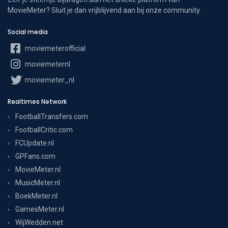
MovieMeter? Sluit je dan vrijblijvend aan bij onze community.
Social media
moviemeterofficial
moviemeternl
moviemeter_nl
Realtimes Network
FootballTransfers.com
FootballCritic.com
FCUpdate.nl
GPFans.com
MovieMeter.nl
MusicMeter.nl
BoekMeter.nl
GamesMeter.nl
WijWedden.net