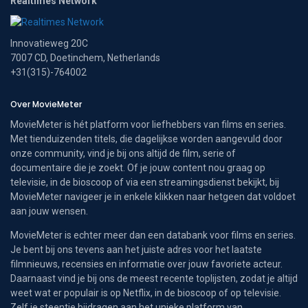
Realtimes Network
Innovatieweg 20C
7007 CD, Doetinchem, Netherlands
+31(315)-764002
Over MovieMeter
MovieMeter is hét platform voor liefhebbers van films en series.
Met tienduizenden titels, die dagelijkse worden aangevuld door
onze community, vind je bij ons altijd de film, serie of
documentaire die je zoekt. Of je jouw content nou graag op
televisie, in de bioscoop of via een streamingsdienst bekijkt, bij
MovieMeter navigeer je in enkele klikken naar hetgeen dat voldoet
aan jouw wensen.
MovieMeter is echter meer dan een databank voor films en series.
Je bent bij ons tevens aan het juiste adres voor het laatste
filmnieuws, recensies en informatie over jouw favoriete acteur.
Daarnaast vind je bij ons de meest recente toplijsten, zodat je altijd
weet wat er populair is op Netflix, in de bioscoop of op televisie.
Zelf je steentje bijdragen aan het unieke platform van