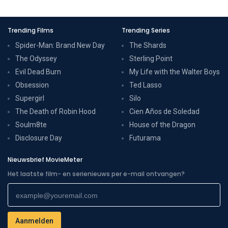
Trending Films
Trending Series
Spider-Man: Brand New Day
The Shards
The Odyssey
Sterling Point
Evil Dead Burn
My Life with the Walter Boys
Obsession
Ted Lasso
Supergirl
Silo
The Death of Robin Hood
Cien Años de Soledad
Soulm8te
House of the Dragon
Disclosure Day
Futurama
Nieuwsbrief MovieMeter
Het laatste film- en serienieuws per e-mail ontvangen?