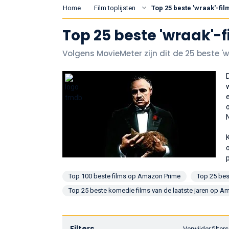
Home
Film toplijsten
Top 25 beste 'wraak'-f
Top 25 beste 'wraak'-
Volgens MovieMeter zijn dit de 25 beste '
Top 100 beste films op Amazon Prime
Top 25 bes
Top 25 beste komedie films van de laatste jaren op A
Filters
Verwijder filters