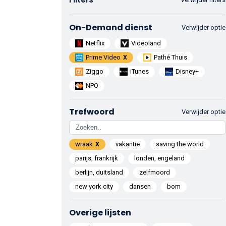
On-Demand dienst
Verwijder optie
Netflix
Videoland
Prime Video
Pathé Thuis
Ziggo
iTunes
Disney+
NPO
Trefwoord
Verwijder optie
wraak
vakantie
saving the world
parijs, frankrijk
londen, engeland
berlijn, duitsland
zelfmoord
new york city
dansen
bom
Overige lijsten