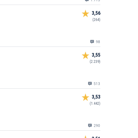
1.115
3,56
(264)
98
3,55
(2.239)
513
3,53
(1.442)
290