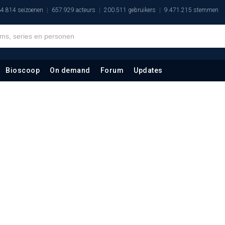
4.814 seizoenen
657.929 acteurs
200.511 gebruikers
9.471.215 stemmen
Bioscoop
On demand
Forum
Updates