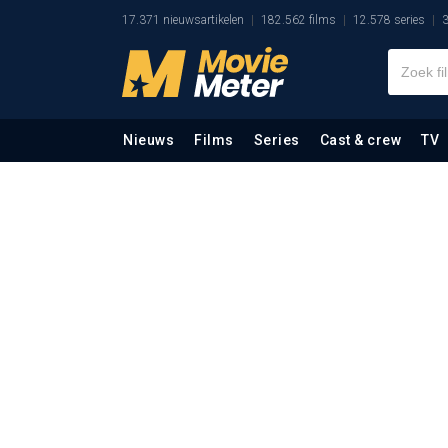
17.371 nieuwsartikelen
182.562 films
12.578 series
3
Nieuws
Films
Series
Cast & crew
TV