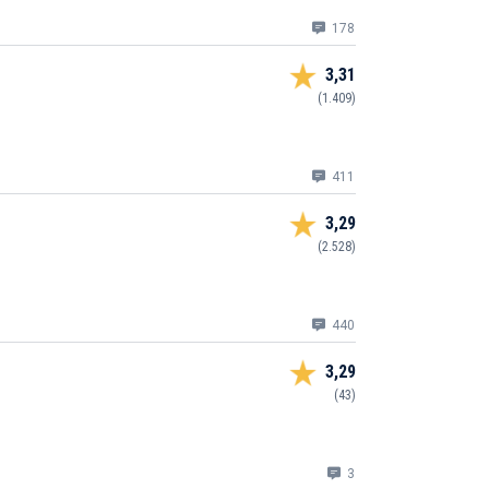
178
3,31
(1.409)
411
3,29
(2.528)
440
3,29
(43)
3