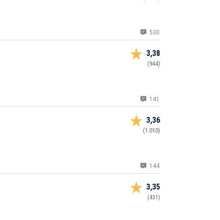
530
3,38
(944)
141
3,36
(1.010)
144
3,35
(431)