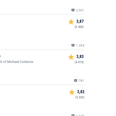
2.501
3,87
(5.406)
1.304
)
3,83
ath of Michael Corleone
(4.410)
781
3,82
(3.363)