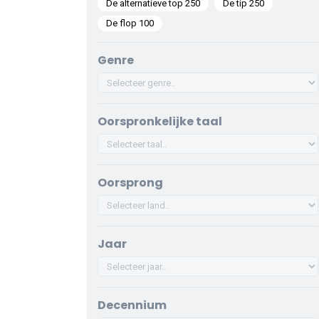
De alternatieve top 250
De tip 250
De flop 100
Genre
Oorspronkelijke taal
Oorsprong
Jaar
Decennium