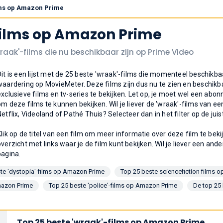
ilms op Amazon Prime
films op Amazon Prime
wraak'-films die nu beschikbaar zijn op Prime Video
Dit is een lijst met de 25 beste 'wraak'-films die momenteel beschikb
waardering op MovieMeter. Deze films zijn dus nu te zien en beschikb
exclusieve films en tv-series te bekijken. Let op, je moet wel een ab
om deze films te kunnen bekijken. Wil je liever de 'wraak'-films van 
Netflix, Videoland of Pathé Thuis? Selecteer dan in het filter op de jui
Klik op de titel van een film om meer informatie over deze film te bek
overzicht met links waar je de film kunt bekijken. Wil je liever een ande
pagina.
te 'dystopia'-films op Amazon Prime
Top 25 beste sciencefiction films 
mazon Prime
Top 25 beste 'police'-films op Amazon Prime
De top 25 
Top 25 beste 'wraak'-films op Amazon Prime