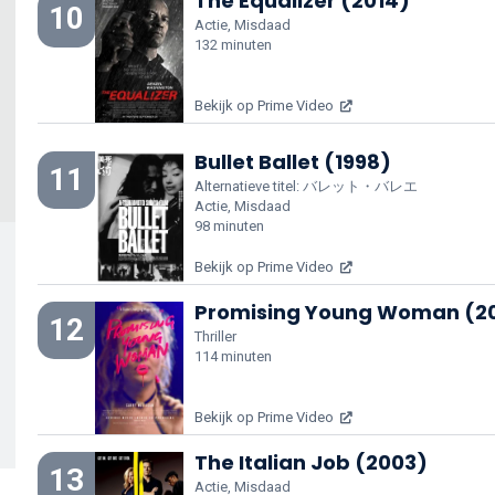
The Equalizer (2014)
10
Actie, Misdaad
132 minuten
Bekijk op Prime Video
Bullet Ballet (1998)
11
Alternatieve titel: バレット・バレエ
Actie, Misdaad
98 minuten
Bekijk op Prime Video
Promising Young Woman (2
12
Thriller
114 minuten
Bekijk op Prime Video
The Italian Job (2003)
13
Actie, Misdaad