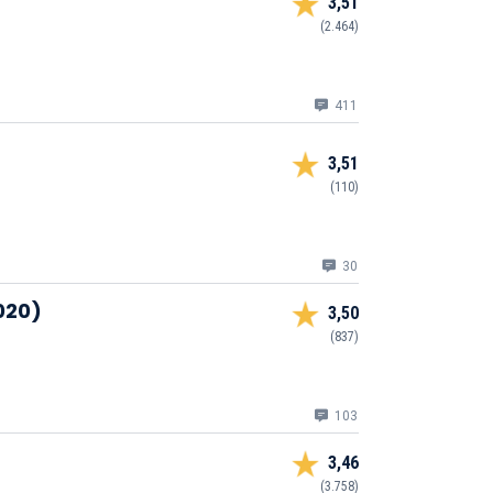
3,51
(2.464)
411
3,51
(110)
30
020)
3,50
(837)
103
3,46
(3.758)