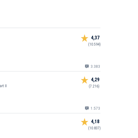
4,37
(10.594)
3.383
4,29
rt II
(7.216)
1.573
4,18
(10.837)