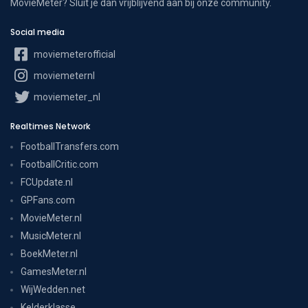
MovieMeter? Sluit je dan vrijblijvend aan bij onze community.
Social media
moviemeterofficial
moviemeternl
moviemeter_nl
Realtimes Network
FootballTransfers.com
FootballCritic.com
FCUpdate.nl
GPFans.com
MovieMeter.nl
MusicMeter.nl
BoekMeter.nl
GamesMeter.nl
WijWedden.net
Kelderklasse