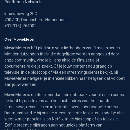
Realtimes Network
Innovatieweg 20C
7007 CD, Doetinchem, Netherlands
+31(315)-764002
Over MovieMeter
MovieMeter is hét platform voor liefhebbers van films en series.
Met tienduizenden titels, die dagelijkse worden aangevuld door
onze community, vind je bij ons altijd de film, serie of
documentaire die je zoekt. Of je jouw content nou graag op
televisie, in de bioscoop of via een streamingsdienst bekijkt, bij
MovieMeter navigeer je in enkele klikken naar hetgeen dat voldoet
aan jouw wensen.
MovieMeter is echter meer dan een databank voor films en series.
Je bent bij ons tevens aan het juiste adres voor het laatste
filmnieuws, recensies en informatie over jouw favoriete acteur.
Daarnaast vind je bij ons de meest recente toplijsten, zodat je altijd
weet wat er populair is op Netflix, in de bioscoop of op televisie.
Zelf je steentje bijdragen aan het unieke platform van