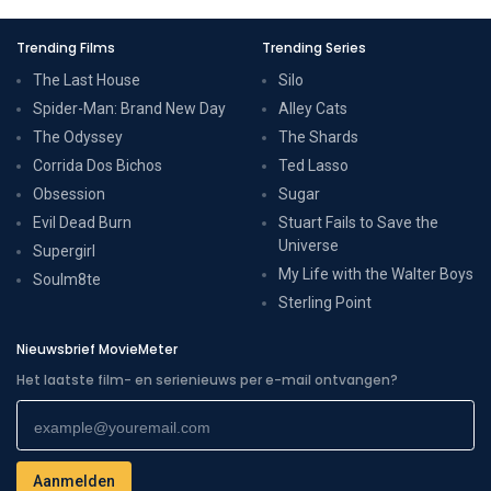
Trending Films
Trending Series
The Last House
Silo
Spider-Man: Brand New Day
Alley Cats
The Odyssey
The Shards
Corrida Dos Bichos
Ted Lasso
Obsession
Sugar
Evil Dead Burn
Stuart Fails to Save the
Universe
Supergirl
My Life with the Walter Boys
Soulm8te
Sterling Point
Nieuwsbrief MovieMeter
Het laatste film- en serienieuws per e-mail ontvangen?