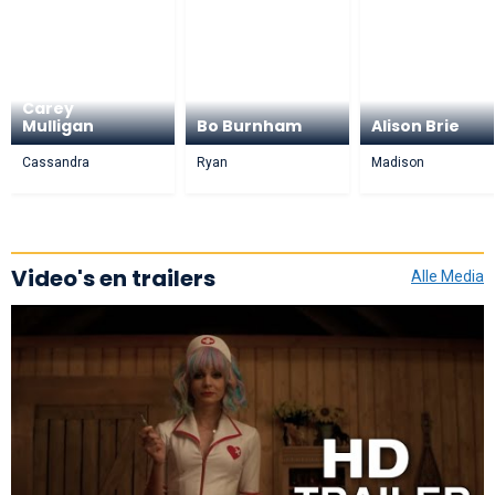
Carey
Mulligan
Bo Burnham
Alison Brie
Cassandra
Ryan
Madison
Video's en trailers
Alle Media