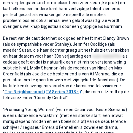
een verpleegstersuniform inclusief een zeer kleurrijke pruik) en
laat telkens een andere kant haar veelzijdige talent zien en is
perfect gecast als wraakengel. Ze speelt alle emoties
probleemloos en ook allemaal even geloofwaardig. Ze wordt
overigens wel knap bijgestaan door een grappige Bo Burnham.
De rest van de cast doet het ook goed en heeft met Clancy Brown
(als de sympathieke vader Stanley), Jennifer Coolidge (als
moeder Susan, die haar dochter graag uit het huis ziet vertrekken
en haar daarom voor haar 30e verjaardag een
roze reiskoffer
als
cadeau geeft en dat is natuurlijk een niet mis te verstane weinig
subtiele hint), Molly Shannon (als de moeder van Nina) en Max
Greenfield (als Joe die de beste vriend is van Al Monroe, die op
punt staat om te gaan trouwen met zijn geliefde Anastasia). De
laatste ken ik overigens vooral van de komische televisieserie
"
The Neighborhood (TV Series 2018 - )
", die men uitzendt op de
televisiezender "Comedy Central".
"Promising Young Woman" (won een Oscar voor Beste Scenario)
is een uitstekende wraakfilm (met een sterke start, een ietwat
matig slepend midden en een boeiend slot) van de debuterende
schrijver / regisseur Emerald Fennell en is zowel een drama,