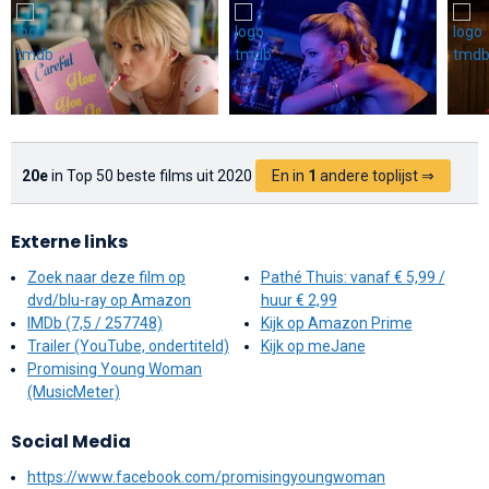
20e
in Top 50 beste films uit 2020
En in
1
andere toplijst ⇒
Externe links
Zoek naar deze film op
Pathé Thuis: vanaf € 5,99 /
dvd/blu-ray op Amazon
huur € 2,99
IMDb (7,5 / 257748)
Kijk op Amazon Prime
Trailer (YouTube, ondertiteld)
Kijk op meJane
Promising Young Woman
(MusicMeter)
Social Media
https://www.facebook.com/promisingyoungwoman