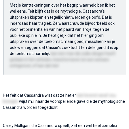
Met je kanttekeningen over het begrip waarheid ben ik het
wel eens. Feit blijft dat in de mythologie, Cassandra's
uitspraken klopten en tegelijk niet werden geloofd. Dat is
inderdaad haar tragiek. Ze waarschuwde bijvoorbeeld ook
voor het binnenhalen van het paard van Troje, tegen de
publieke opinie in. Je hebt gelijk dat het hier ging om
uitspraken over de toekomst, maar goed, misschien kan je
ook wel zeggen dat Cassie's zoektocht ten dele gericht is op
de toekomst, namelijk
kan een man die zulke dingen heeft
gedaan in het verleden, transformeren tot een eerbare
echtgenoot, of kan dat niet
.
Het feit dat Cassandra wist dat ze het er
niet levend vanaf zou
brengen
wijst m.i. naar de voorspellende gave die de mythologische
Cassandra worden toegedicht.
Carey Mulligan, die Cassandra speelt, zet een wel heel complex