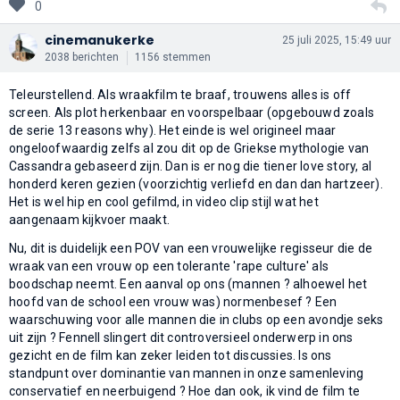
0
cinemanukerke
25 juli 2025, 15:49 uur
2038 berichten
1156 stemmen
Teleurstellend. Als wraakfilm te braaf, trouwens alles is off
screen. Als plot herkenbaar en voorspelbaar (opgebouwd zoals
de serie 13 reasons why). Het einde is wel origineel maar
ongeloofwaardig zelfs al zou dit op de Griekse mythologie van
Cassandra gebaseerd zijn. Dan is er nog die tiener love story, al
honderd keren gezien (voorzichtig verliefd en dan dan hartzeer).
Het is wel hip en cool gefilmd, in video clip stijl wat het
aangenaam kijkvoer maakt.
Nu, dit is duidelijk een POV van een vrouwelijke regisseur die de
wraak van een vrouw op een tolerante 'rape culture' als
boodschap neemt. Een aanval op ons (mannen ? alhoewel het
hoofd van de school een vrouw was) normenbesef ? Een
waarschuwing voor alle mannen die in clubs op een avondje seks
uit zijn ? Fennell slingert dit controversieel onderwerp in ons
gezicht en de film kan zeker leiden tot discussies. Is ons
standpunt over dominantie van mannen in onze samenleving
conservatief en neerbuigend ? Hoe dan ook, ik vind de film te