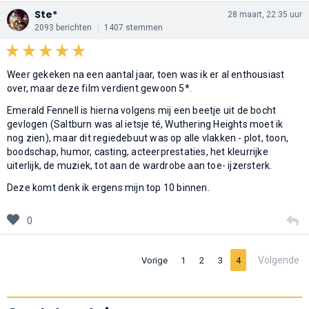
Ste*
28 maart, 22:35 uur
2093 berichten
1407 stemmen
Weer gekeken na een aantal jaar, toen was ik er al enthousiast
over, maar deze film verdient gewoon 5*.
Emerald Fennell is hierna volgens mij een beetje uit de bocht
gevlogen (Saltburn was al ietsje té, Wuthering Heights moet ik
nog zien), maar dit regiedebuut was op alle vlakken - plot, toon,
boodschap, humor, casting, acteerprestaties, het kleurrijke
uiterlijk, de muziek, tot aan de wardrobe aan toe- ijzersterk.
Deze komt denk ik ergens mijn top 10 binnen.
0
Volgende
Vorige
1
2
3
4