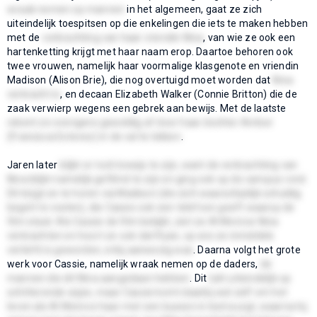
wraak nemen op mannen
in het algemeen, gaat ze zich
uiteindelijk toespitsen op die enkelingen die iets te maken hebben
met de
verkrachting van haar vriendin Nina
, van wie ze ook een
hartenketting krijgt met haar naam erop. Daartoe behoren ook
twee vrouwen, namelijk haar voormalige klasgenote en vriendin
Madison (Alison Brie), die nog overtuigd moet worden dat
Nina
verkracht is
, en decaan Elizabeth Walker (Connie Britton) die de
zaak verwierp wegens een gebrek aan bewijs. Met de laatste
rekent ze overigens geweldig af door haar dochter Amber
(Francisca Estevez) in de val te lokken
.
Jaren later
blijkt er toch bewijs te zijn, want de verkrachting van
Nina blijkt namelijk gefilmd te zijn en ging ook op de campus rond.
Dit krijgt ze te horen via Madison (die zich waarschijnlijk schuldig
begint te voelen), die Cassie ook een telefoon geeft waarop de
film staat. Als Cassie de film bekijkt, ziet ze Al Monroe Nina
verkrachten en hoort ze ook dat Ryan, op wie ze inmiddels
verliefd is geworden, erbij aanwezig was
. Daarna volgt het grote
werk voor Cassie, namelijk wraak nemen op de daders,
de
mannen die dit Nina aangedaan hebben
. Dit
lukt uiteindelijk op
schitterende wijze, maar Cassie komt daarbij wel zelf om het
leven als Al Monroe haar met een kussen in bed wurgt, waarna hij