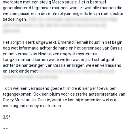
overgoten met een stevig Metoo sausje. Het is best wel
generaliserend tegenover mannen, want zowat alle mannen die
we zien passeren in deze film blijken engerds te zijn met slechte
bedoelingen.
Zelfs de vriendelijk ogende kinderarts Ryan blijkt
geen haar beter te zijn dan de mannen die al voorbij zijn
gekomen.
Het script is sterk uitgewerkt. Emerald Fennell houdt in het begin
nog wat informatie achter de hand en het personage van Cassie
en het verhaal van Nina blijven nog wat mysterieus.
Langzamerhand komen we te weten wat er juist schuil gaat
achter de handelingen van Cassie en krijgen we een verrassend
en sterk einde met
de moord op Cassie en haar wraak op de
bruiloft van haar moordenaar.
Toch wel een verrassend goede film die ik hier per toeval ben
tegengekomen. Ook een pluim voor de sterke acteerprestatie van
Carey Mulligan als Cassie, want ze kon bij momenten wel erg
overtuigend creepy overkomen.
3.5*