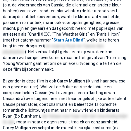
(o.a. de vingernagels van Cassie, die allemaal een andere kleur
hebben) van roze-, rood- en blauwtinten (de kleur rood voert
daarbij de subtiele boventoon, want die kleur staat voor liefde,
passie en romantiek, maar ook voor opdringerigheid, agressie,
macht, pijn en gevaar) en dat gecombineerd met popliedjes van
artiesten als "Charli XCX", "The Weather Girls" en "Paris Hilton"
(met het catchy-nummer "
Stars Are Blind
", welke je te horen
krijgt in een drogisterij
en waarop Ryan en Cassie dan
playbacken
). Het verhaal blijft gebaseerd op wraak en kan
daarom wat simpel overkomen, maar in het geval van "Promising
Young Woman" gaat het om de unieke uitvoering die telt en die
deze film bijzonder maakt.
Bijzonder in deze film is ook Carey Mulligan (ik vind haar sowieso
een goede actrice). Wat zet de Britse actrice de labiele en
complexe heldin Cassie (wat overigens een afkorting is van
Cassandra) overtuigend neer met haar ongelooflijke acteertalent.
Cassie praat stoer, doet charmant en beleeft zelfs oprechte
romantische lichtpuntjes met haar nieuw vriend en kinderarts
Ryan (Bo Burnham),
die helaas voor haar ook niet onschuldig blijkt
te zijn
, maar in haar de ogen schuilt tragiek en eenzaamheid.
Carey Mulligan verschijnt in de meest kleurrijke kostuums (o.a.