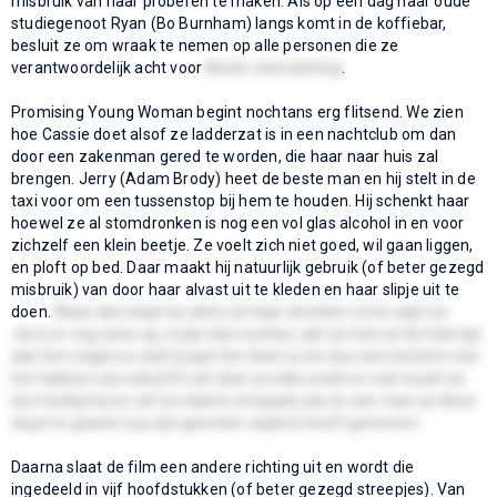
misbruik van haar proberen te maken. Als op een dag haar oude
studiegenoot Ryan (Bo Burnham) langs komt in de koffiebar,
besluit ze om wraak te nemen op alle personen die ze
verantwoordelijk acht voor
Nina’s verkrachting
.
Promising Young Woman begint nochtans erg flitsend. We zien
hoe Cassie doet alsof ze ladderzat is in een nachtclub om dan
door een zakenman gered te worden, die haar naar huis zal
brengen. Jerry (Adam Brody) heet de beste man en hij stelt in de
taxi voor om een tussenstop bij hem te houden. Hij schenkt haar
hoewel ze al stomdronken is nog een vol glas alcohol in en voor
zichzelf een klein beetje. Ze voelt zich niet goed, wil gaan liggen,
en ploft op bed. Daar maakt hij natuurlijk gebruik (of beter gezegd
misbruik) van door haar alvast uit te kleden en haar slipje uit te
doen.
Maar dan stapt ze plots uit haar dronken rol en wijst ze
Jerry er nog eens op, maar dan nuchter, dat ze hem al de hele tijd
aan het vragen is wat hij aan het doen is (en dus niet instemt met
het hebben van seks)! En dit doet ze elke week en ook houdt ze
een boekje bij en zet ze daarin streepjes als ze een man op deze
wijze te grazen (op zijn geweten wijzen) heeft genomen.
Daarna slaat de film een andere richting uit en wordt die
ingedeeld in vijf hoofdstukken (of beter gezegd streepjes). Van