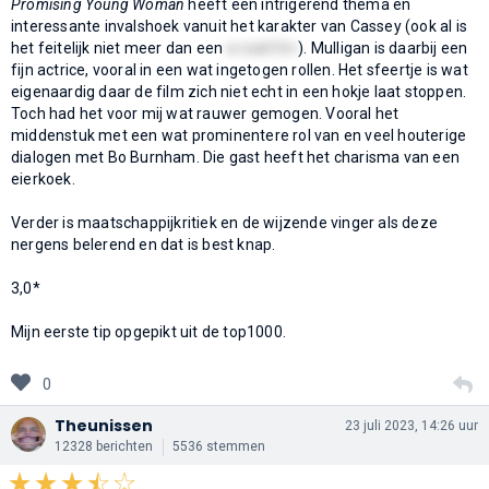
Promising Young Woman
heeft een intrigerend thema en
interessante invalshoek vanuit het karakter van Cassey (ook al is
het feitelijk niet meer dan een
wraakfilm
). Mulligan is daarbij een
fijn actrice, vooral in een wat ingetogen rollen. Het sfeertje is wat
eigenaardig daar de film zich niet echt in een hokje laat stoppen.
Toch had het voor mij wat rauwer gemogen. Vooral het
middenstuk met een wat prominentere rol van en veel houterige
dialogen met Bo Burnham. Die gast heeft het charisma van een
eierkoek.
Verder is maatschappijkritiek en de wijzende vinger als deze
nergens belerend en dat is best knap.
3,0*
Mijn eerste tip opgepikt uit de top1000.
0
Theunissen
23 juli 2023, 14:26 uur
12328 berichten
5536 stemmen