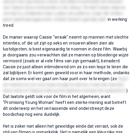
samen met zijn beste vriend Joe (Max Greenfield) het lichaam
van Cassie doen verbranden in de natuur. Omdat Cassie daarna
vermist is, schakelen haar ouders de politie in, maar die vinden
geen aanknopingspunten, totdat Cassie's geniale plan
in werking
treed.
De manier waarop Cassie "wraak" neemt op mannen met slechte
intenties, of die uit zijn op seks en vrouwen alleen zien als
lustobjecten, is best eigenaardig te noemen in deze film. Waarbij
je doorgaans zou verwachten dat ze mannen op bloederige wijze
vermoord (zoals er al vele films van zijn gemaakt), benaderd
Cassie ze juist alleen intimiderend om ze zo een lesje te leren die
zal bijblijven. Er komt geen geweld voor in haar methode, ondanks
dat ze soms wel ver gaat om haar punt over te brengen (zo
huurt
ze mannen in om voor haar wraak te nemen, maar die mannen
doen niets of Cassie trekt op het laatste moment de opdracht in
).
Dat laatste geldt ook voor de film in het algemeen, want
"Promising Young Woman" heeft een sterke mening wat betreft
dit onderwerp en het verrassende eind onderstreept deze
boodschap nog eens duidelijk.
Het is zeker niet alleen het geweldige einde dat verrast, ook de
stijl van filmen is opmerkelijk. Het is namelijk een kleurrijke mix