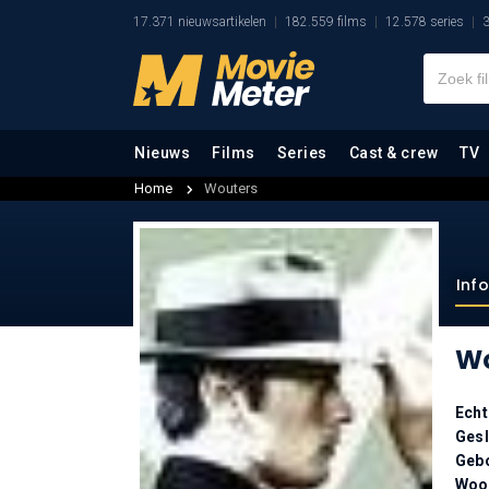
17.371 nieuwsartikelen
182.559 films
12.578 series
3
Nieuws
Films
Series
Cast & crew
TV
Home
Wouters
Inf
Wo
Ech
Gesl
Geb
Woo