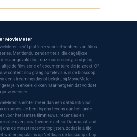
er MovieMeter
ieMeter is hét platform voor liefhebbers van films
series. Met tienduizenden titels, die dagelijkse
den aangevuld door onze community, vind je bij
 altijd de film, serie of documentaire die je zoekt. Of
jouw content nou graag op televisie, in de bioscoop
via een streamingsdienst bekijkt, bij MovieMeter
igeer je in enkele klikken naar hetgeen dat voldoet
n jouw wensen.
ieMeter is echter meer dan een databank voor
ms en series. Je bent bij ons tevens aan het juiste
es voor het laatste filmnieuws, recensies en
ormatie over jouw favoriete acteur. Daarnaast vind
bij ons de meest recente toplijsten, zodat je altijd
t wat er populair is op Netflix, in de bioscoop of op