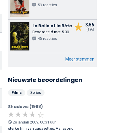
59 reacties
3.56
La Belle et la Bête
(196)
Beoordeeld met 5.00
45 reacties
Meer stemmen
Nieuwste beoordelingen
Films
Series
Shadows (1958)
28 januari 2009, 00:31 uur
sterke film van casavettes. Vanavond