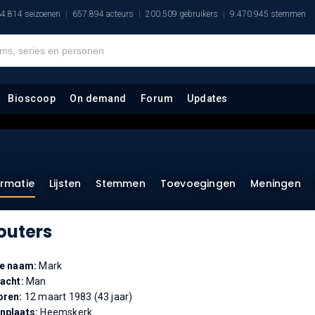
4.814 seizoenen
657.894 acteurs
200.509 gebruikers
9.470.945 stemmen
Bioscoop
On demand
Forum
Updates
ormatie
Lijsten
Stemmen
Toevoegingen
Meningen
uters
te naam:
Mark
acht:
Man
oren:
12 maart 1983 (43 jaar)
nplaats:
Heemskerk