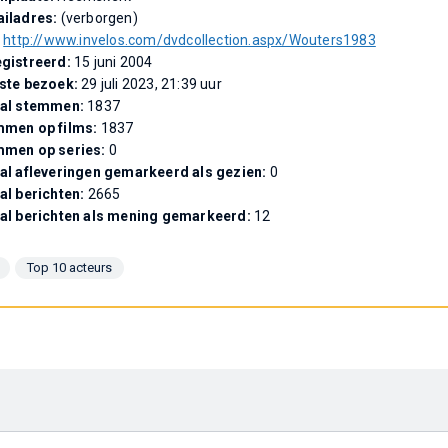
iladres:
(verborgen)
:
http://www.invelos.com/dvdcollection.aspx/Wouters1983
gistreerd:
15 juni 2004
ste bezoek:
29 juli 2023, 21:39 uur
tal stemmen:
1837
men op films:
1837
mmen op series:
0
al afleveringen gemarkeerd als gezien:
0
al berichten:
2665
al berichten als mening gemarkeerd:
12
Top 10 acteurs