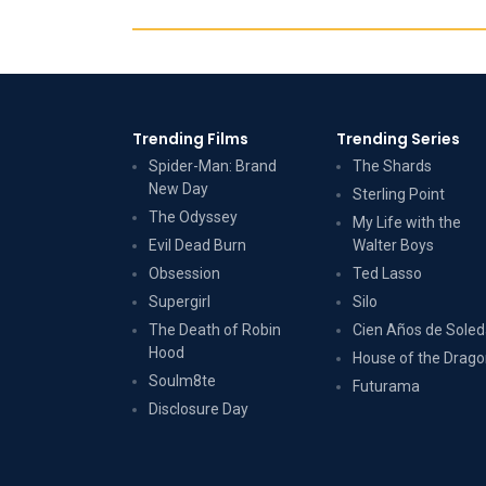
Trending Films
Trending Series
Spider-Man: Brand
The Shards
New Day
Sterling Point
The Odyssey
My Life with the
Evil Dead Burn
Walter Boys
Obsession
Ted Lasso
Supergirl
Silo
The Death of Robin
Cien Años de Sole
Hood
House of the Drag
Soulm8te
Futurama
Disclosure Day