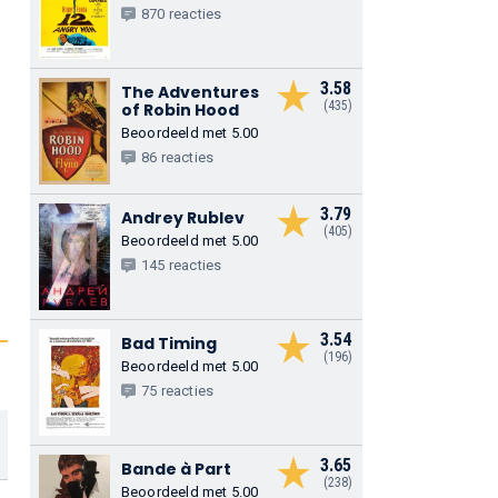
870 reacties
3.58
The Adventures
(435)
of Robin Hood
Beoordeeld met 5.00
86 reacties
3.79
Andrey Rublev
(405)
Beoordeeld met 5.00
145 reacties
3.54
Bad Timing
(196)
Beoordeeld met 5.00
75 reacties
3.65
Bande à Part
(238)
Beoordeeld met 5.00