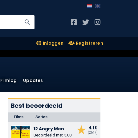
Inloggen
Registreren
Filmlog
Updates
Best beoordeeld
Films
Series
4.10
12 Angry Men
(2617)
Beoordeeld met 5.00