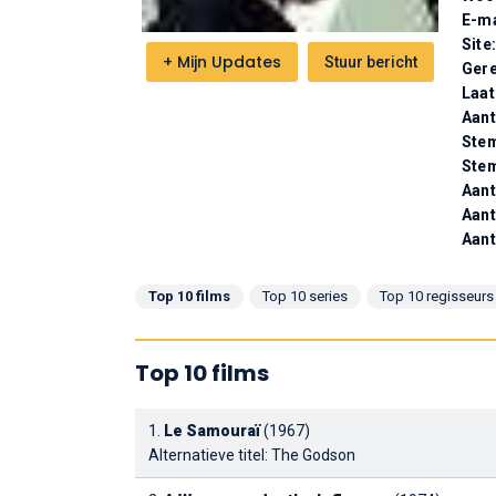
E-ma
Site
+
Mijn Updates
Stuur bericht
Gere
Laat
Aan
Stem
Ste
Aant
Aant
Aant
Top 10 films
Top 10 series
Top 10 regisseurs
Top 10 films
1.
Le Samouraï
(1967)
Alternatieve titel: The Godson