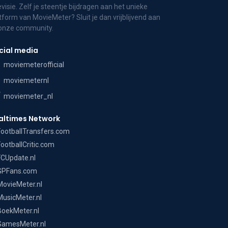
evisie. Zelf je steentje bijdragen aan het unieke
tform van MovieMeter? Sluit je dan vrijblijvend aan
 onze community.
cial media
moviemeterofficial
moviemeternl
moviemeter_nl
altimes Network
FootballTransfers.com
FootballCritic.com
FCUpdate.nl
GPFans.com
MovieMeter.nl
MusicMeter.nl
BoekMeter.nl
GamesMeter.nl