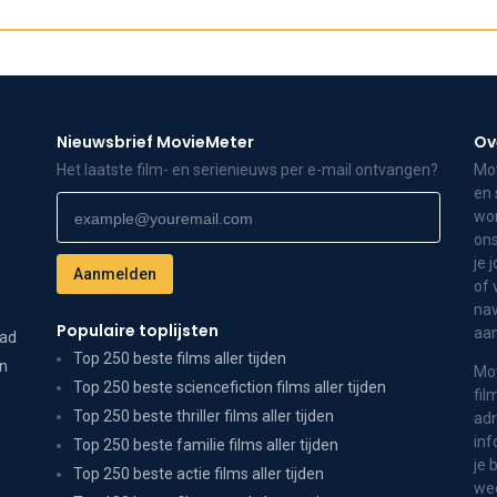
Nieuwsbrief MovieMeter
Ov
Het laatste film- en serienieuws per e-mail ontvangen?
Mov
en 
wor
ons
je 
of 
nav
Populaire toplijsten
aa
dad
Top 250 beste films aller tijden
on
Mov
Top 250 beste sciencefiction films aller tijden
fil
Top 250 beste thriller films aller tijden
adr
inf
Top 250 beste familie films aller tijden
je 
Top 250 beste actie films aller tijden
wee