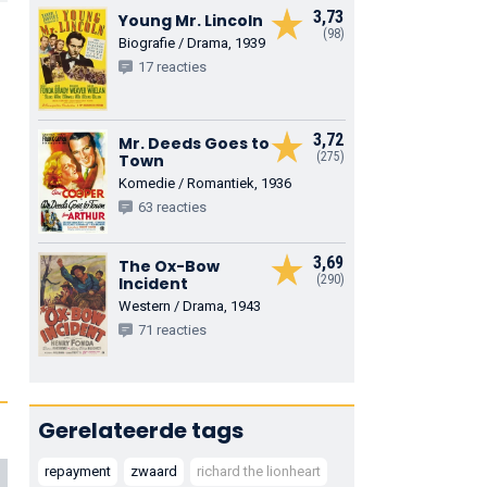
3,73
Young Mr. Lincoln
(98)
Biografie / Drama, 1939
17 reacties
3,72
Mr. Deeds Goes to
(275)
Town
Komedie / Romantiek, 1936
63 reacties
3,69
The Ox-Bow
(290)
Incident
Western / Drama, 1943
71 reacties
Gerelateerde tags
repayment
zwaard
richard the lionheart