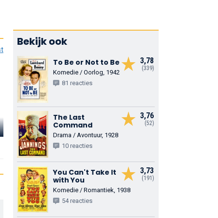
Bekijk ook
st
3,78
To Be or Not to Be
(339)
Komedie / Oorlog, 1942
81 reacties
3,76
The Last
(52)
Command
Eugene Pallette
Alan Hale
Melville Co
Drama / Avontuur, 1928
Friar Tuck
Little John
High Sheriff of
10 reacties
Nottingham
3,73
You Can't Take It
(191)
with You
Komedie / Romantiek, 1938
54 reacties