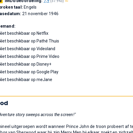
IMDb beoordeling:
7,9
(57.943)
roken taal:
Engels
easedatum:
21 november 1946
Demand:
Niet beschikbaar op Netflix
Niet beschikbaar op Pathé Thuis
Niet beschikbaar op Videoland
Niet beschikbaar op Prime Video
Niet beschikbaar op Disney+
Niet beschikbaar op Google Play
Niet beschikbaar op meJane
ood
adventure story sweeps across the screen!"
imineel uitgeroepen wordt wanneer Prince John de troon probeert af t
t bos van Sherwood waar hij zijn Merry Men bij elkaar zoekt en zichzel