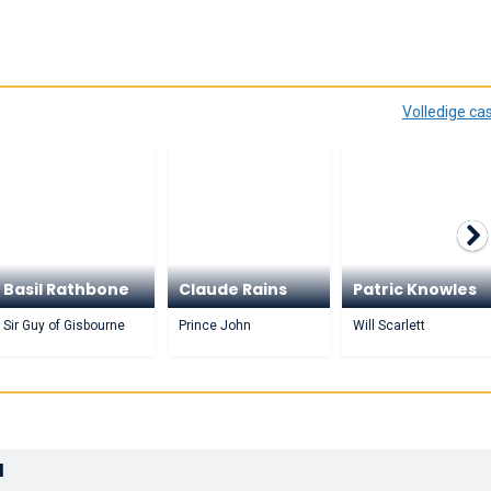
Volledige ca
Basil Rathbone
Claude Rains
Patric Knowles
Sir Guy of Gisbourne
Prince John
Will Scarlett
d