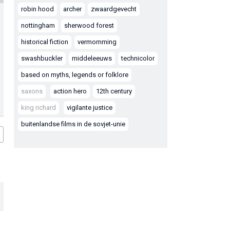
robin hood
archer
zwaardgevecht
nottingham
sherwood forest
historical fiction
vermomming
swashbuckler
middeleeuws
technicolor
based on myths, legends or folklore
saxons
action hero
12th century
king richard
vigilante justice
buitenlandse films in de sovjet-unie