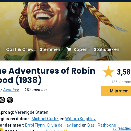
Cast & Crew
Stemmen
Kopen
Statistieken
he Adventures of Robin
3,58
ood (1938)
435 stemm
/
Avontuur
|
102 minuten
+ Mijn stem
sprong:
Verenigde Staten
gisseerd door:
Michael Curtiz
en
William Keighley
 onder meer:
Errol Flynn
,
Olivia de Havilland
en
Basil Rathbone
86 reacties