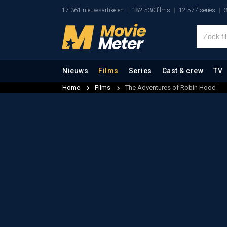
17.361 nieuwsartikelen
182.530 films
12.577 series
3
Nieuws
Films
Series
Cast & crew
TV
Home
Films
The Adventures of Robin Hood