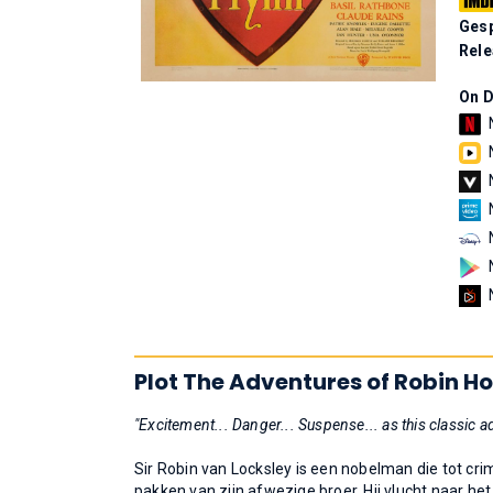
Gesp
Rel
On 
Plot The Adventures of Robin H
"Excitement... Danger... Suspense... as this classic 
Sir Robin van Locksley is een nobelman die tot cr
pakken van zijn afwezige broer. Hij vlucht naar he