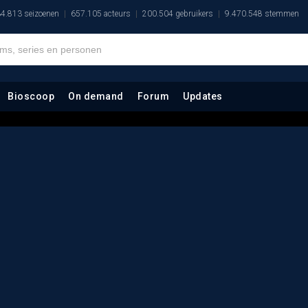
4.813 seizoenen
657.105 acteurs
200.504 gebruikers
9.470.548 stemmen
Bioscoop
On demand
Forum
Updates