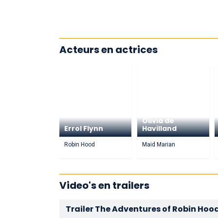
Acteurs en actrices
Olivia de
Errol Flynn
Havilland
Robin Hood
Maid Marian
Video's en trailers
Trailer The Adventures of Robin Hoo