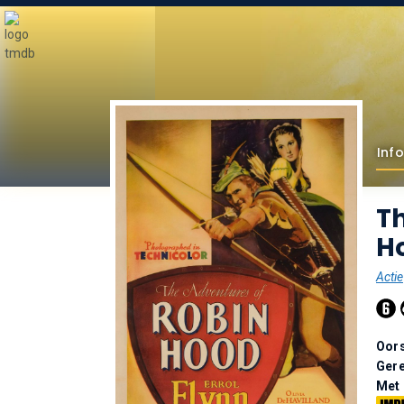
Info
T
H
Actie
Oor
Gere
Met