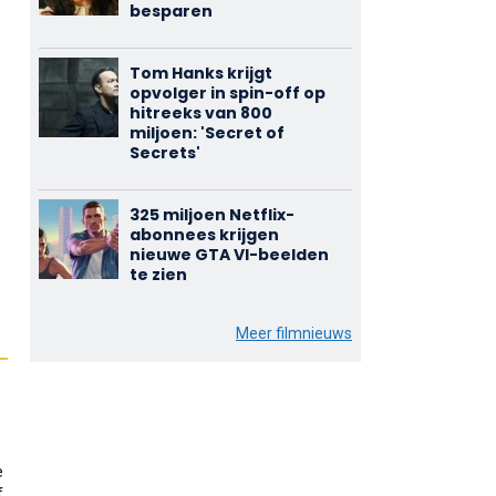
besparen
Tom Hanks krijgt
opvolger in spin-off op
hitreeks van 800
miljoen: 'Secret of
Secrets'
325 miljoen Netflix-
abonnees krijgen
nieuwe GTA VI-beelden
te zien
Meer filmnieuws
e
f