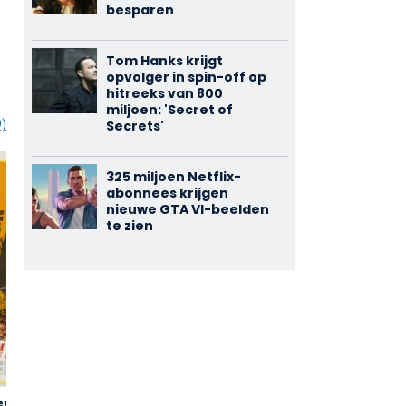
besparen
Tom Hanks krijgt
opvolger in spin-off op
hitreeks van 800
miljoen: 'Secret of
Secrets'
9)
325 miljoen Netflix-
abonnees krijgen
nieuwe GTA VI-beelden
te zien
vil's
The Big Steal
Frankenstein
3,21
3,21