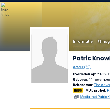
Informatie
Filmog
Patric Know
Acteur (69)
Overleden op:
23-12-1
Geboren:
11 november 
Bekend van:
The Adven
IMDb profiel:
P
Media met Patric 