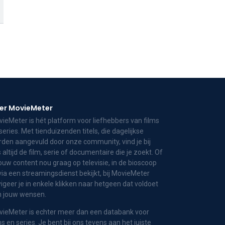
er MovieMeter
ieMeter is hét platform voor liefhebbers van films
series. Met tienduizenden titels, die dagelijkse
den aangevuld door onze community, vind je bij
 altijd de film, serie of documentaire die je zoekt. Of
jouw content nou graag op televisie, in de bioscoop
via een streamingsdienst bekijkt, bij MovieMeter
igeer je in enkele klikken naar hetgeen dat voldoet
n jouw wensen.
ieMeter is echter meer dan een databank voor
ms en series. Je bent bij ons tevens aan het juiste