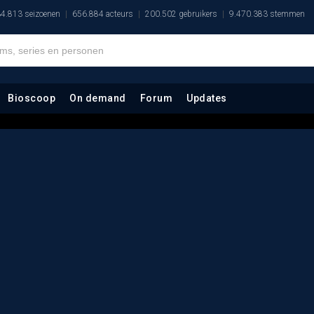
4.813 seizoenen
656.884 acteurs
200.502 gebruikers
9.470.383 stemmen
Bioscoop
On demand
Forum
Updates