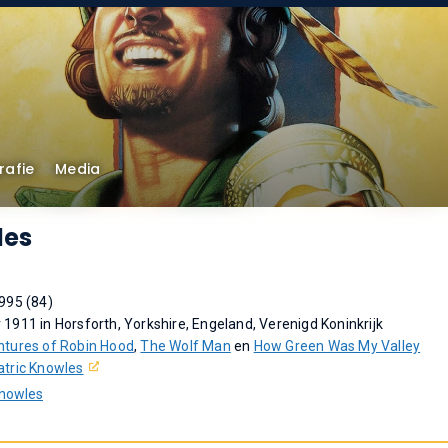
rafie
Media
les
995 (84)
1911 in Horsforth, Yorkshire, Engeland, Verenigd Koninkrijk
tures of Robin Hood
,
The Wolf Man
en
How Green Was My Valley
atric Knowles
Knowles