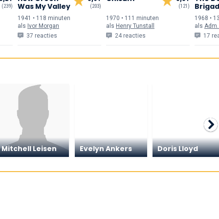
Was My Valley
Briga
(239)
(203)
(121)
1941 • 118 min
uten
1970 • 111 min
uten
1968 • 1
als
Ivor Morgan
als
Henry Tunstall
als
Adm.
37 reacties
24 reacties
17 re
Mitchell Leisen
Evelyn Ankers
Doris Lloyd