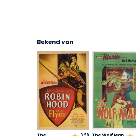
Bekend van
The
The Wolf Man
3,58