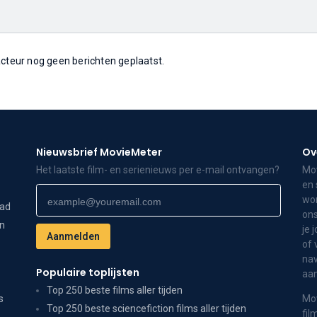
 acteur nog geen berichten geplaatst.
Nieuwsbrief MovieMeter
Ov
Het laatste film- en serienieuws per e-mail ontvangen?
Mov
en 
wor
dad
ons
on
je 
of 
nav
Populaire toplijsten
aa
Top 250 beste films aller tijden
s
Mov
Top 250 beste sciencefiction films aller tijden
fil