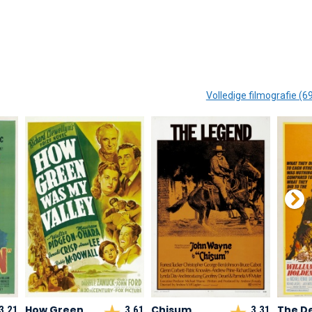
Volledige filmografie (6
How Green
Chisum
The De
3,21
3,61
3,31