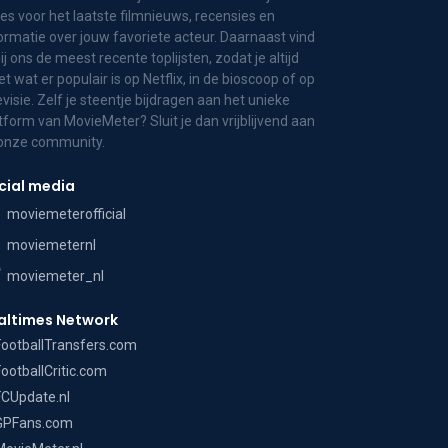
es voor het laatste filmnieuws, recensies en
ormatie over jouw favoriete acteur. Daarnaast vind
bij ons de meest recente toplijsten, zodat je altijd
t wat er populair is op Netflix, in de bioscoop of op
evisie. Zelf je steentje bijdragen aan het unieke
tform van MovieMeter? Sluit je dan vrijblijvend aan
 onze community.
cial media
moviemeterofficial
moviemeternl
moviemeter_nl
altimes Network
FootballTransfers.com
FootballCritic.com
FCUpdate.nl
GPFans.com