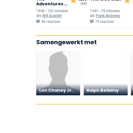
Adventures of
(435)
Robin Hood
1938 • 102 min
uten
1941 • 70 min
uten
als
Will Scarlett
als
Frank Andrews
86 reacties
79 reacties
Samengewerkt met
Lon Chaney Jr.
Ralph Bellamy