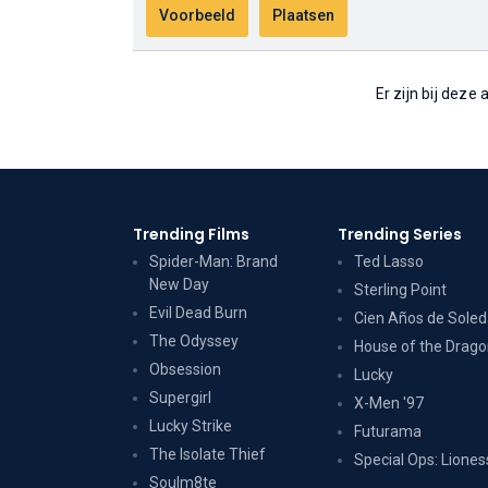
Er zijn bij deze
Trending Films
Trending Series
Spider-Man: Brand
Ted Lasso
New Day
Sterling Point
Evil Dead Burn
Cien Años de Sole
The Odyssey
House of the Drag
Obsession
Lucky
Supergirl
X-Men '97
Lucky Strike
Futurama
The Isolate Thief
Special Ops: Liones
Soulm8te