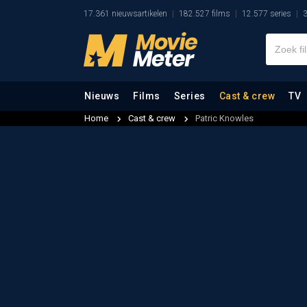
17.361 nieuwsartikelen
182.527 films
12.577 series
3
Nieuws
Films
Series
Cast & crew
TV
Home
Cast & crew
Patric Knowles