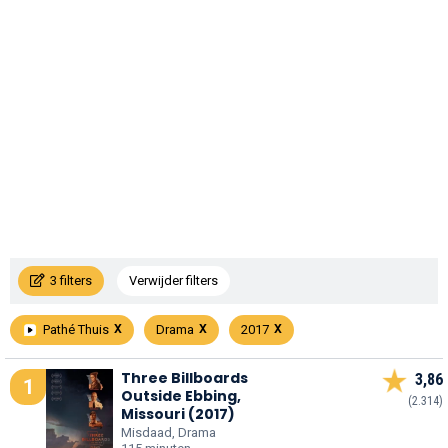
3 filters
Verwijder filters
Pathé Thuis
Drama
2017
Three Billboards
3,86
1
Outside Ebbing,
(2.314)
Missouri (2017)
Misdaad, Drama