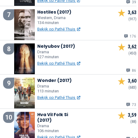
Bekijk op Pathé Thuis
39
Hostiles (2017)
3,63
7
Western, Drama
(917)
134 minuten
Bekijk op Pathé Thuis
176
Nelyubov (2017)
3,62
8
Drama
(450)
127 minuten
Bekijk op Pathé Thuis
86
Wonder (2017)
3,60
9
Drama
(683)
113 minuten
Bekijk op Pathé Thuis
73
Hva Vil Folk Si
3,59
10
(2017)
(88)
Drama
106 minuten
Bekijk op Pathé Thuis