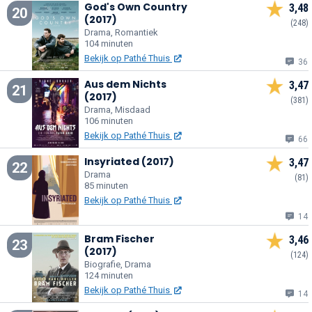
God's Own Country
3,48
20
(2017)
(248)
Drama, Romantiek
104 minuten
Bekijk op Pathé Thuis
36
Aus dem Nichts
3,47
21
(2017)
(381)
Drama, Misdaad
106 minuten
Bekijk op Pathé Thuis
66
Insyriated (2017)
3,47
22
Drama
(81)
85 minuten
Bekijk op Pathé Thuis
14
Bram Fischer
3,46
23
(2017)
(124)
Biografie, Drama
124 minuten
Bekijk op Pathé Thuis
14