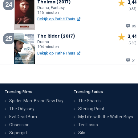
Thelma (2017)
3,44
24
Drama, Fantasy
(463)
116 minuten
Bekijk op Pathé Thuis
85
The Rider (2017)
3,44
25
Drama
(280)
104 minuten
Bekijk op Pathé Thuis
51
Trending Films
Trending Series
Spider-Man: Brand New Day
The Shards
The Odyssey
Sterling Point
Evil Dead Burn
My Life with the Walter Boys
Obsession
Ted Lasso
Supergirl
Silo