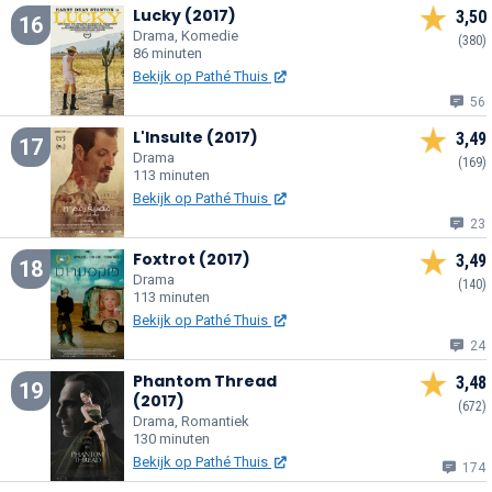
Lucky (2017)
3,50
16
Drama, Komedie
(380)
86 minuten
Bekijk op Pathé Thuis
56
L'Insulte (2017)
3,49
17
Drama
(169)
113 minuten
Bekijk op Pathé Thuis
23
Foxtrot (2017)
3,49
18
Drama
(140)
113 minuten
Bekijk op Pathé Thuis
24
Phantom Thread
3,48
19
(2017)
(672)
Drama, Romantiek
130 minuten
Bekijk op Pathé Thuis
174