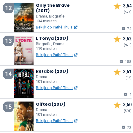
Only the Brave
3,54
12
(2017)
(577)
Drama, Biografie
134 minuten
Bekijk op Pathé Thuis
74
I, Tonya (2017)
3,52
13
Biografie, Drama
(978)
119 minuten
Bekijk op Pathé Thuis
158
Retablo (2017)
3,51
14
Drama
(35)
101 minuten
Bekijk op Pathé Thuis
4
Gifted (2017)
3,50
15
Drama
(591)
101 minuten
Bekijk op Pathé Thuis
72