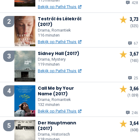
115 minuten
428
Bekijk op Pathé Thuis
Teströl és Lélekröl
3,73
2
(2017)
(325)
Drama, Romantiek
116 minuten
Bekijk op Pathé Thuis
67
Sidney Hall (2017)
3,67
3
Drama, Mystery
(165)
119 minuten
Bekijk op Pathé Thuis
25
Call Me by Your
3,66
4
Name (2017)
(1.039)
Drama, Romantiek
132 minuten
Bekijk op Pathé Thuis
246
Der Hauptmann
3,64
5
(2017)
(608)
Drama, Historisch
118 minuten