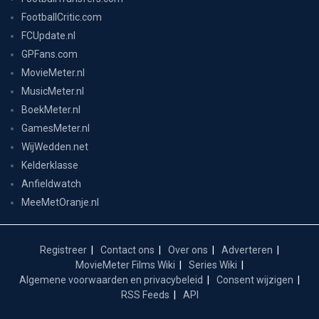
FootballCritic.com
FCUpdate.nl
GPFans.com
MovieMeter.nl
MusicMeter.nl
BoekMeter.nl
GamesMeter.nl
WijWedden.net
Kelderklasse
Anfieldwatch
MeeMetOranje.nl
Registreer
Contact ons
Over ons
Adverteren
MovieMeter Films Wiki
Series Wiki
Algemene voorwaarden en privacybeleid
Consent wijzigen
RSS Feeds
API