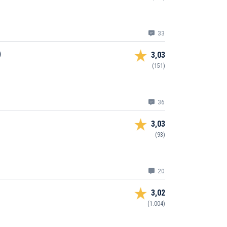
33
)
3,03
(151)
36
3,03
(93)
20
3,02
(1.004)