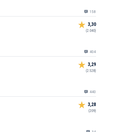
158
3,30
(2.040)
404
3,29
(2.528)
440
3,28
(209)