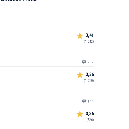
3,41
(1.642)
252
3,36
(1.010)
144
3,36
(726)