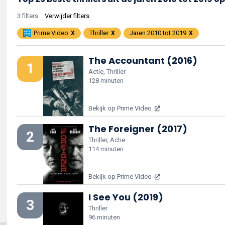
3 filters
Verwijder filters
Prime Video
Thriller
Jaren 2010 tot 2019
The Accountant (2016)
1
Actie, Thriller
128 minuten
Bekijk op Prime Video
The Foreigner (2017)
2
Thriller, Actie
114 minuten
Bekijk op Prime Video
I See You (2019)
3
Thriller
96 minuten