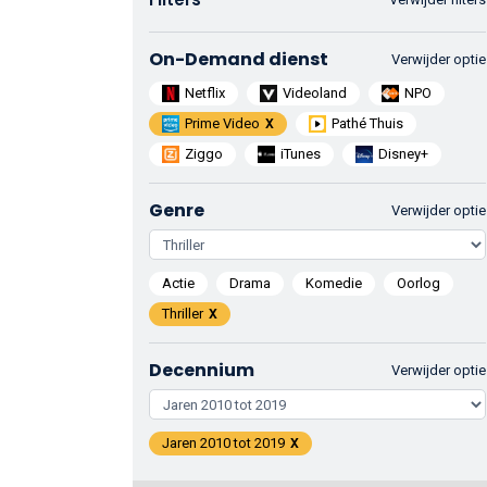
On-Demand dienst
Verwijder optie
Netflix
Videoland
NPO
Prime Video
Pathé Thuis
Ziggo
iTunes
Disney+
Genre
Verwijder optie
Actie
Drama
Komedie
Oorlog
Thriller
Decennium
Verwijder optie
Jaren 2010 tot 2019