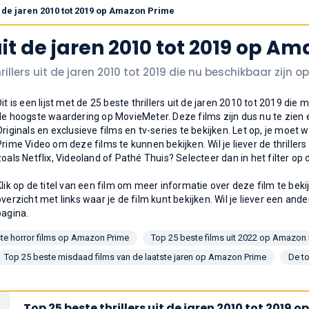
it de jaren 2010 tot 2019 op Amazon Prime
 uit de jaren 2010 tot 2019 op A
illers uit de jaren 2010 tot 2019 die nu beschikbaar zijn o
Dit is een lijst met de 25 beste thrillers uit de jaren 2010 tot 2019 d
de hoogste waardering op MovieMeter. Deze films zijn dus nu te zien
Originals en exclusieve films en tv-series te bekijken. Let op, je mo
Prime Video om deze films te kunnen bekijken. Wil je liever de thrill
zoals Netflix, Videoland of Pathé Thuis? Selecteer dan in het filter op 
Klik op de titel van een film om meer informatie over deze film te bek
overzicht met links waar je de film kunt bekijken. Wil je liever een ande
pagina.
te horror films op Amazon Prime
Top 25 beste films uit 2022 op Amazon
Top 25 beste misdaad films van de laatste jaren op Amazon Prime
De to
Top 25 beste thrillers uit de jaren 2010 tot 2019