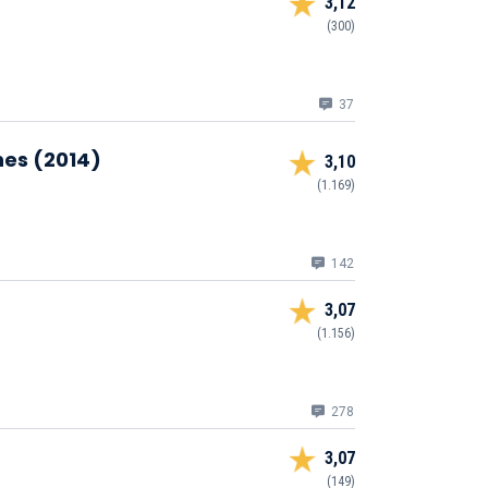
3,12
(300)
37
es (2014)
3,10
(1.169)
142
3,07
(1.156)
278
3,07
(149)