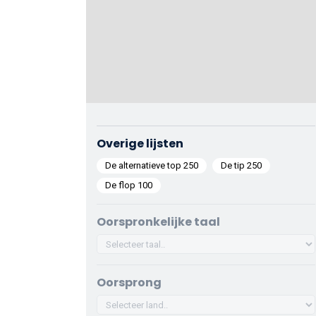
Overige lijsten
De alternatieve top 250
De tip 250
De flop 100
Oorspronkelijke taal
Oorsprong