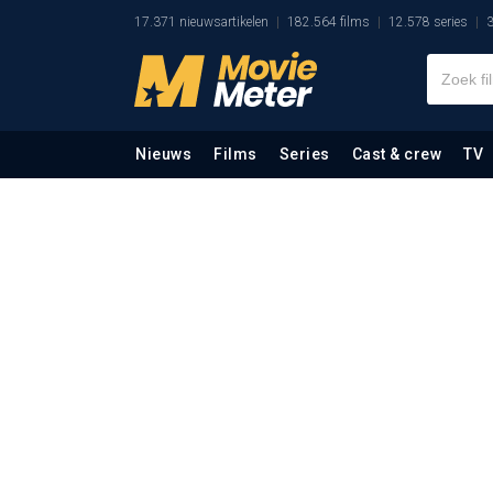
17.371 nieuwsartikelen
182.564 films
12.578 series
3
Nieuws
Films
Series
Cast & crew
TV