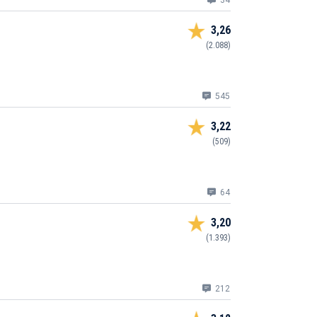
34
3,26
(2.088)
545
3,22
(509)
64
3,20
(1.393)
212