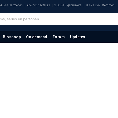
4.814 seizoenen
657.937 acteurs
200.510 gebruikers
9.471.292 stemmen
Bioscoop
On demand
Forum
Updates