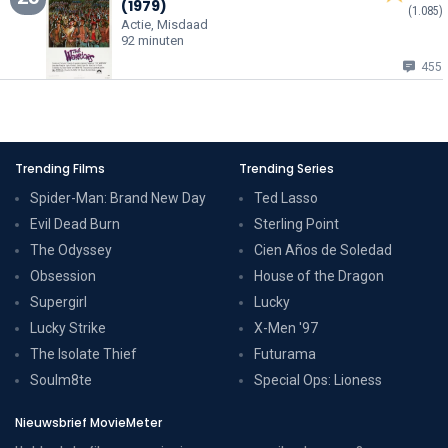
(1979)
(1.085)
Actie, Misdaad
92 minuten
455
Trending Films
Trending Series
Spider-Man: Brand New Day
Ted Lasso
Evil Dead Burn
Sterling Point
The Odyssey
Cien Años de Soledad
Obsession
House of the Dragon
Supergirl
Lucky
Lucky Strike
X-Men '97
The Isolate Thief
Futurama
Soulm8te
Special Ops: Lioness
Nieuwsbrief MovieMeter