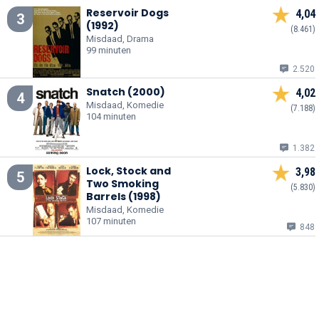
Reservoir Dogs
4,04
3
(1992)
(8.461)
Misdaad, Drama
99 minuten
2.520
Snatch (2000)
4,02
4
Misdaad, Komedie
(7.188)
104 minuten
1.382
Lock, Stock and
3,98
5
Two Smoking
(5.830)
Barrels (1998)
Misdaad, Komedie
107 minuten
848