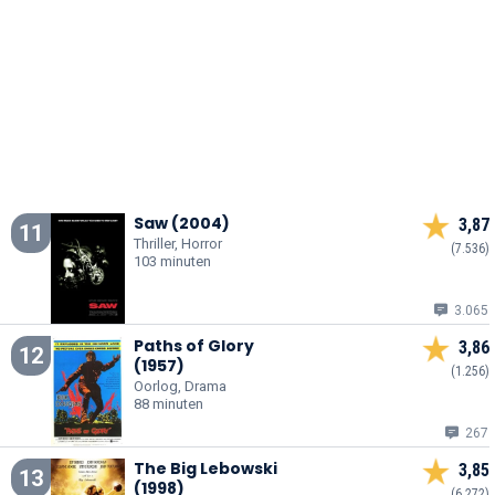
Saw (2004)
3,87
11
Thriller, Horror
(7.536)
103 minuten
3.065
Paths of Glory
3,86
12
(1957)
(1.256)
Oorlog, Drama
88 minuten
267
The Big Lebowski
3,85
13
(1998)
(6.272)