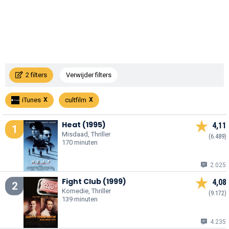
2 filters
Verwijder filters
iTunes
cultfilm
Heat (1995)
4,11
1
Misdaad, Thriller
(6.489)
170 minuten
2.025
Fight Club (1999)
4,08
2
Komedie, Thriller
(9.172)
139 minuten
4.235