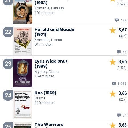
21
(1993)
(3.547)
Komedie, Fantasy
101 minuten
738
Harold and Maude
3,67
22
(1971)
(336)
Komedie, Drama
91 minuten
63
Eyes Wide Shut
3,66
23
(1999)
(2.652)
Mystery, Drama
159 minuten
1.069
Kes (1969)
3,66
24
Drama
(227)
110 minuten
57
The Warriors
3,63
25