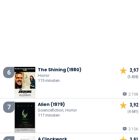
The Shining (1980)
3,97
6
Horror
(5.838)
115 minuten
2.738
Alien (1979)
3,92
7
Sciencefiction, Horror
(4.681)
117 minuten
2.126
A Clockwork
3,91