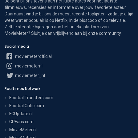
Je bent bij ons tevens aan het juiste adres voor het laatste
filmnieuws, recensies en informatie over jouw favoriete acteur.
Daarnaast vind je bij ons de meest recente toplijsten, zodat je altijd
weet wat er populair is op Netflix, in de bioscoop of op televisie.
Zelf je steentje bijdragen aan het unieke platform van
MovieMeter? Sluit je dan vrijblijvend aan bij onze community.
Social media
moviemeterofficial
moviemeternl
moviemeter_nl
Realtimes Network
FootballTransfers.com
FootballCritic.com
FCUpdate.nl
GPFans.com
MovieMeter.nl
MusicMeter.nl