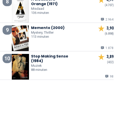
8
Orange (1971)
(4.707)
Misdaad
136 minuten
2.964
Memento (2000)
3,90
9
Mystery, Thriller
(6.898)
113 minuten
1.878
Stop Making Sense
3,89
10
(1984)
(422)
Muziek
88 minuten
98