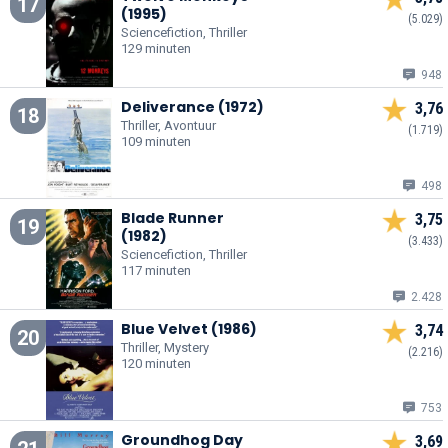
17
(1995)
(5.029)
Sciencefiction, Thriller
129 minuten
948
Deliverance (1972)
3,76
18
Thriller, Avontuur
(1.719)
109 minuten
498
Blade Runner
3,75
19
(1982)
(3.433)
Sciencefiction, Thriller
117 minuten
2.428
Blue Velvet (1986)
3,74
20
Thriller, Mystery
(2.216)
120 minuten
753
Groundhog Day
3,69