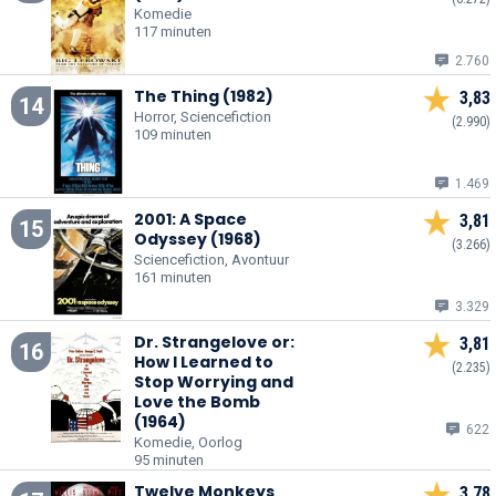
Komedie
117 minuten
2.760
The Thing (1982)
3,83
14
Horror, Sciencefiction
(2.990)
109 minuten
1.469
2001: A Space
3,81
15
Odyssey (1968)
(3.266)
Sciencefiction, Avontuur
161 minuten
3.329
Dr. Strangelove or:
3,81
16
How I Learned to
(2.235)
Stop Worrying and
Love the Bomb
(1964)
622
Komedie, Oorlog
95 minuten
Twelve Monkeys
3,78