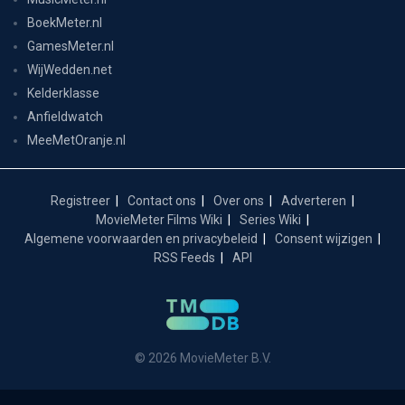
BoekMeter.nl
GamesMeter.nl
WijWedden.net
Kelderklasse
Anfieldwatch
MeeMetOranje.nl
Registreer
Contact ons
Over ons
Adverteren
MovieMeter Films Wiki
Series Wiki
Algemene voorwaarden en privacybeleid
Consent wijzigen
RSS Feeds
API
© 2026 MovieMeter B.V.