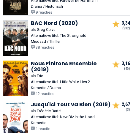
Alternatieve titel: Farewell Mr Haffmann
Drama / Historisch
9 reacties
BAC Nord (2020)
3,34
(232)
als
Greg Cerva
Alternatieve titel: The Stronghold
Misdaad / Thriller
38 reacties
Nous Finirons Ensemble
3,16
(2019)
(45)
als
Eric
Alternatieve titel: Little White Lies 2
Komedie / Drama
12 reacties
Jusqu'ici Tout va Bien (2019)
2,67
(3)
als
Frédéric Bartel
Alternatieve titel: New Biz in the Hood!
Komedie
1 reactie