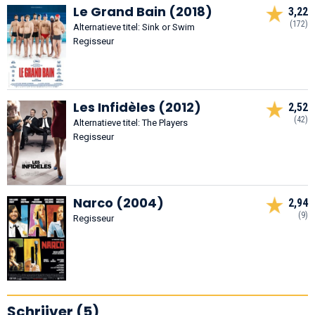
Le Grand Bain (2018)
3,22
(172)
Alternatieve titel: Sink or Swim
Regisseur
Les Infidèles (2012)
2,52
(42)
Alternatieve titel: The Players
Regisseur
Narco (2004)
2,94
(9)
Regisseur
Schrijver (5)