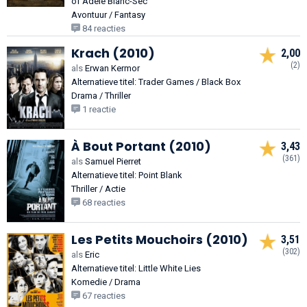
of Adèle Blanc-Sec
Avontuur / Fantasy
84 reacties
Krach (2010)
2,00
(2)
als
Erwan Kermor
Alternatieve titel: Trader Games / Black Box
Drama / Thriller
1 reactie
À Bout Portant (2010)
3,43
(361)
als
Samuel Pierret
Alternatieve titel: Point Blank
Thriller / Actie
68 reacties
Les Petits Mouchoirs (2010)
3,51
(302)
als
Eric
Alternatieve titel: Little White Lies
Komedie / Drama
67 reacties