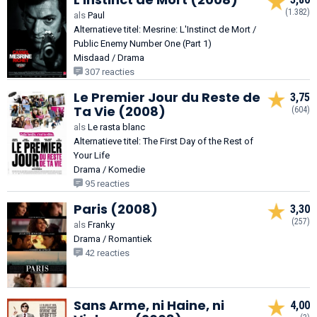
(1.382)
als
Paul
Alternatieve titel: Mesrine: L'Instinct de Mort /
Public Enemy Number One (Part 1)
Misdaad / Drama
307 reacties
Le Premier Jour du Reste de
3,75
Ta Vie (2008)
(604)
als
Le rasta blanc
Alternatieve titel: The First Day of the Rest of
Your Life
Drama / Komedie
95 reacties
Paris (2008)
3,30
(257)
als
Franky
Drama / Romantiek
42 reacties
Sans Arme, ni Haine, ni
4,00