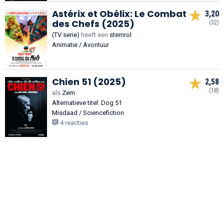
Astérix et Obélix: Le Combat
3,20
des Chefs (2025)
(32)
(TV serie)
heeft een
stemrol
Animatie / Avontuur
Chien 51 (2025)
2,58
(18)
als
Zem
Alternatieve titel: Dog 51
Misdaad / Sciencefiction
4 reacties