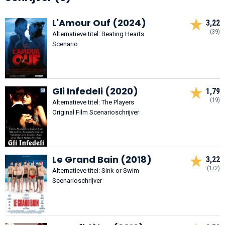
L'Amour Ouf (2024)
3,22
(39)
Alternatieve titel: Beating Hearts
Scenario
Gli Infedeli (2020)
1,79
(19)
Alternatieve titel: The Players
Original Film Scenarioschrijver
Le Grand Bain (2018)
3,22
(172)
Alternatieve titel: Sink or Swim
Scenarioschrijver