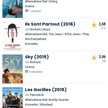
Alternatieve titel: Diving
Drama
1 reactie
Ils Sont Partout (2016)
2,68
(11)
als
Norbert/Jésus
Alternatieve titel: The Jews / #The Jews / They
Are Everywhere
Komedie
Sky (2015)
3,06
(9)
als
Richard
Drama
4 reacties
Les Gorilles (2015)
als
Petrovitch
Alternatieve titel: Buddy Guards
Komedie / Misdaad