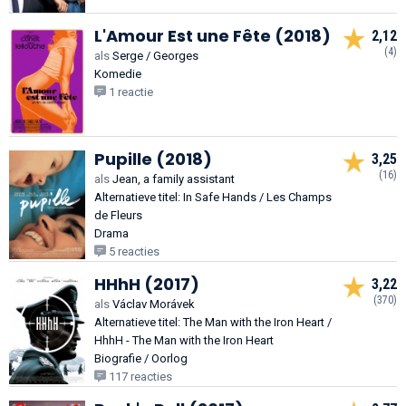
L'Amour Est une Fête (2018)
2,12
(4)
als
Serge / Georges
Komedie
1 reactie
Pupille (2018)
3,25
(16)
als
Jean, a family assistant
Alternatieve titel: In Safe Hands / Les Champs
de Fleurs
Drama
5 reacties
HHhH (2017)
3,22
(370)
als
Václav Morávek
Alternatieve titel: The Man with the Iron Heart /
HhhH - The Man with the Iron Heart
Biografie / Oorlog
117 reacties