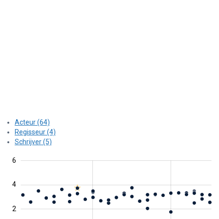
Acteur (64)
Regisseur (4)
Schrijver (5)
2
1
4
1
8
6
4
0
2