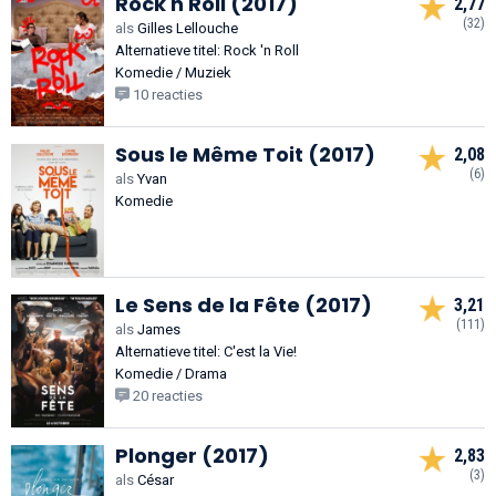
Rock'n Roll (2017)
2,77
(32)
als
Gilles Lellouche
Alternatieve titel: Rock 'n Roll
Komedie / Muziek
10 reacties
Sous le Même Toit (2017)
2,08
(6)
als
Yvan
Komedie
Le Sens de la Fête (2017)
3,21
(111)
als
James
Alternatieve titel: C'est la Vie!
Komedie / Drama
20 reacties
Plonger (2017)
2,83
(3)
als
César