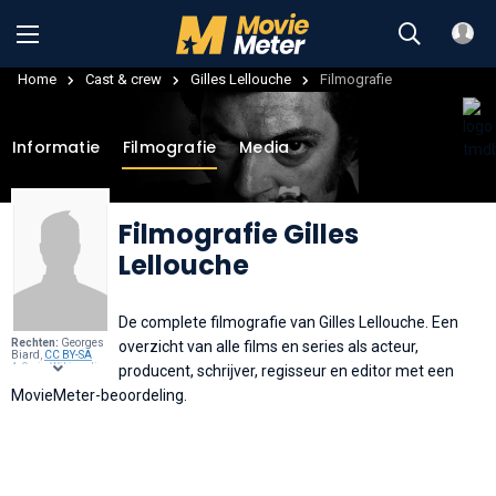
Home
Cast & crew
Gilles Lellouche
Filmografie
Informatie
Filmografie
Media
Filmografie Gilles
Lellouche
De complete filmografie van Gilles Lellouche. Een
Rechten:
Georges
overzicht van alle films en series als acteur,
Biard,
CC BY-SA
4.0
, via
Wikimedia
producent, schrijver, regisseur en editor met een
Commons
.
MovieMeter-beoordeling.