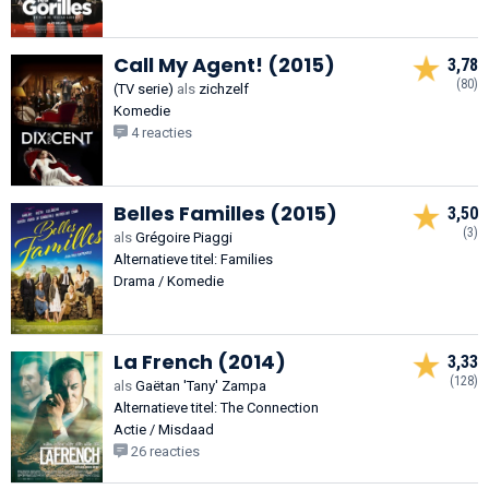
Call My Agent! (2015)
3,78
(80)
(TV serie)
als
zichzelf
Komedie
4 reacties
Belles Familles (2015)
3,50
(3)
als
Grégoire Piaggi
Alternatieve titel: Families
Drama / Komedie
La French (2014)
3,33
(128)
als
Gaëtan 'Tany' Zampa
Alternatieve titel: The Connection
Actie / Misdaad
26 reacties