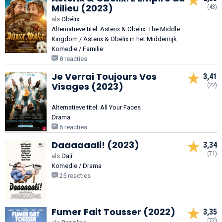
Milieu (2023)
(43)
als
Obélix
Alternatieve titel: Asterix & Obelix: The Middle
Kingdom / Asterix & Obelix in het Middenrijk
Komedie / Familie
8 reacties
Je Verrai Toujours Vos
3,41
Visages (2023)
(22)
Alternatieve titel: All Your Faces
Drama
6 reacties
Daaaaaali! (2023)
3,34
(71)
als
Dalí
Komedie / Drama
25 reacties
Fumer Fait Tousser (2022)
3,35
(72)