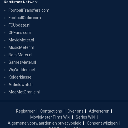
Realtimes Network
FootballTransfers.com
FootballCritic.com
FCUpdate.nl
GPFans.com
MovieMeter.nl
MusicMeter.nl
BoekMeter.nl
GamesMeter.nl
WijWedden.net
Kelderklasse
Anfieldwatch
MeeMetOranje.nl
Registreer
Contact ons
Over ons
Adverteren
MovieMeter Films Wiki
Series Wiki
Algemene voorwaarden en privacybeleid
Consent wijzigen