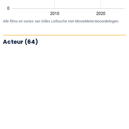
0
2000
2030
2010
2020
L
Alle films en series van Gilles Lellouche met MovieMeter-beoordelingen.
Acteur (64)