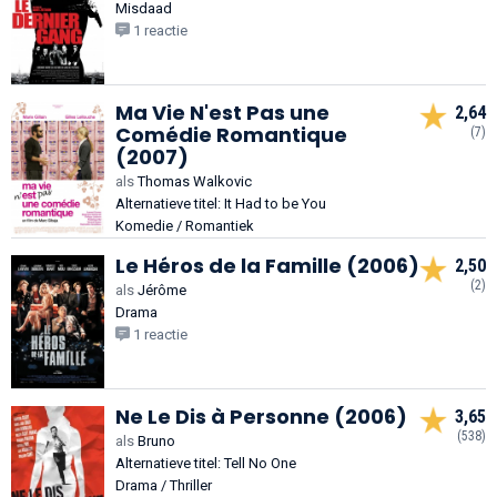
Misdaad
1 reactie
Ma Vie N'est Pas une
2,64
Comédie Romantique
(7)
(2007)
als
Thomas Walkovic
Alternatieve titel: It Had to be You
Komedie / Romantiek
Le Héros de la Famille (2006)
2,50
(2)
als
Jérôme
Drama
1 reactie
Ne Le Dis à Personne (2006)
3,65
(538)
als
Bruno
Alternatieve titel: Tell No One
Drama / Thriller