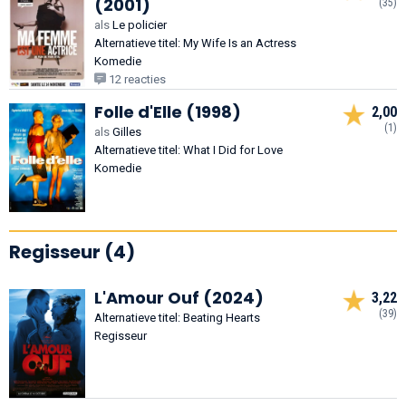
(2001)
(35)
als
Le policier
Alternatieve titel: My Wife Is an Actress
Komedie
12 reacties
Folle d'Elle (1998)
2,00
(1)
als
Gilles
Alternatieve titel: What I Did for Love
Komedie
Regisseur (4)
L'Amour Ouf (2024)
3,22
(39)
Alternatieve titel: Beating Hearts
Regisseur