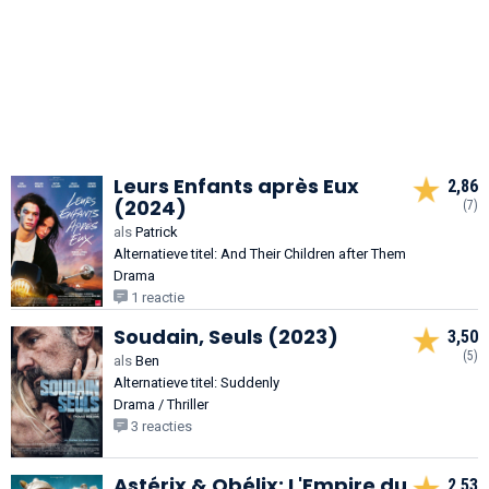
Leurs Enfants après Eux
2,86
(2024)
(7)
als
Patrick
Alternatieve titel: And Their Children after Them
Drama
1 reactie
Soudain, Seuls (2023)
3,50
(5)
als
Ben
Alternatieve titel: Suddenly
Drama / Thriller
3 reacties
Astérix & Obélix: L'Empire du
2,53