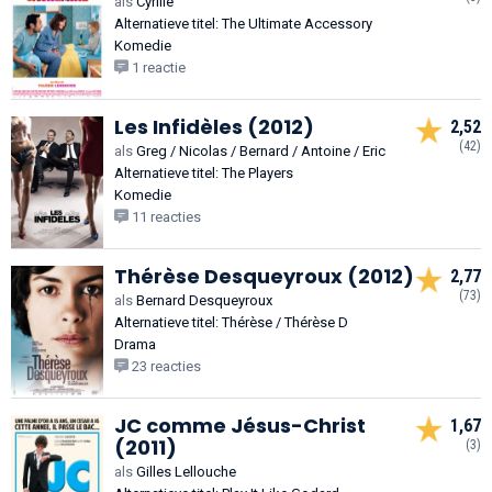
als
Cyrille
Alternatieve titel: The Ultimate Accessory
Komedie
1 reactie
Les Infidèles (2012)
2,52
(42)
als
Greg / Nicolas / Bernard / Antoine / Eric
Alternatieve titel: The Players
Komedie
11 reacties
Thérèse Desqueyroux (2012)
2,77
(73)
als
Bernard Desqueyroux
Alternatieve titel: Thérèse / Thérèse D
Drama
23 reacties
JC comme Jésus-Christ
1,67
(2011)
(3)
als
Gilles Lellouche