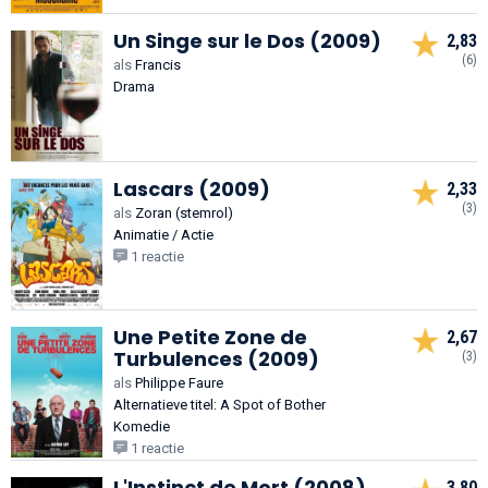
Un Singe sur le Dos (2009)
2,83
(6)
als
Francis
Drama
Lascars (2009)
2,33
(3)
als
Zoran (stemrol)
Animatie / Actie
1 reactie
Une Petite Zone de
2,67
Turbulences (2009)
(3)
als
Philippe Faure
Alternatieve titel: A Spot of Bother
Komedie
1 reactie
L'Instinct de Mort (2008)
3,80