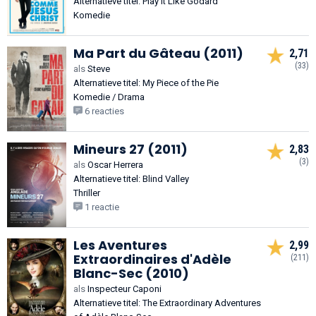
Alternatieve titel: Play It Like Godard
Komedie
Ma Part du Gâteau (2011)
2,71
(33)
als
Steve
Alternatieve titel: My Piece of the Pie
Komedie / Drama
6 reacties
Mineurs 27 (2011)
2,83
(3)
als
Oscar Herrera
Alternatieve titel: Blind Valley
Thriller
1 reactie
Les Aventures
2,99
Extraordinaires d'Adèle
(211)
Blanc-Sec (2010)
als
Inspecteur Caponi
Alternatieve titel: The Extraordinary Adventures