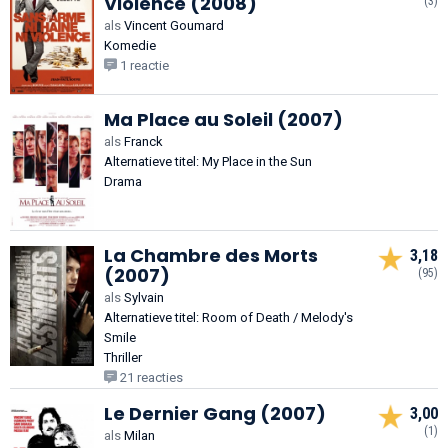
Violence (2008)
(3)
als
Vincent Goumard
Komedie
1 reactie
Ma Place au Soleil (2007)
als
Franck
Alternatieve titel: My Place in the Sun
Drama
La Chambre des Morts
3,18
(2007)
(95)
als
Sylvain
Alternatieve titel: Room of Death / Melody's
Smile
Thriller
21 reacties
Le Dernier Gang (2007)
3,00
(1)
als
Milan