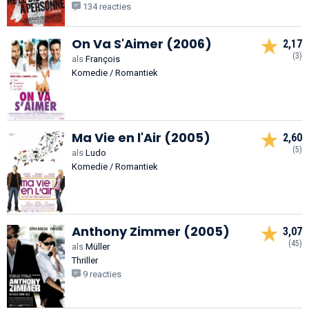
134 reacties
On Va S'Aimer (2006)
2,17
(3)
als
François
Komedie / Romantiek
Ma Vie en l'Air (2005)
2,60
(5)
als
Ludo
Komedie / Romantiek
Anthony Zimmer (2005)
3,07
(45)
als
Müller
Thriller
9 reacties