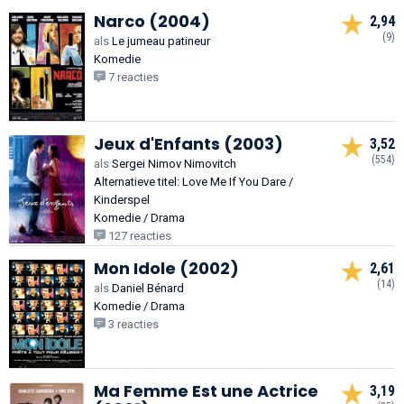
Narco (2004)
2,94
(9)
als
Le jumeau patineur
Komedie
7 reacties
Jeux d'Enfants (2003)
3,52
(554)
als
Sergei Nimov Nimovitch
Alternatieve titel: Love Me If You Dare /
Kinderspel
Komedie / Drama
127 reacties
Mon Idole (2002)
2,61
(14)
als
Daniel Bénard
Komedie / Drama
3 reacties
Ma Femme Est une Actrice
3,19