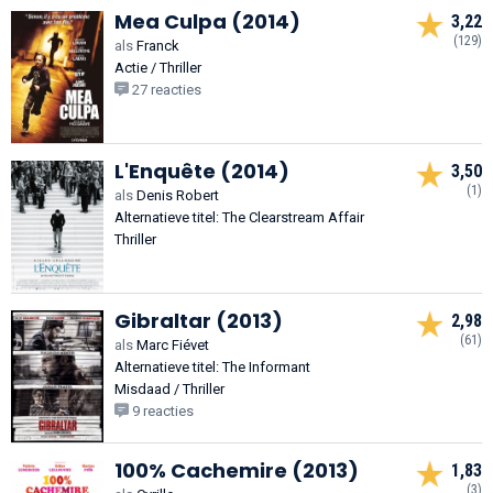
Mea Culpa (2014)
3,22
(129)
als
Franck
Actie / Thriller
27 reacties
L'Enquête (2014)
3,50
(1)
als
Denis Robert
Alternatieve titel: The Clearstream Affair
Thriller
Gibraltar (2013)
2,98
(61)
als
Marc Fiévet
Alternatieve titel: The Informant
Misdaad / Thriller
9 reacties
100% Cachemire (2013)
1,83
(3)