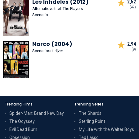
Les Infidèles (2012)
2,52
(42)
Alternatieve titel: The Players
Scenario
Narco (2004)
2,94
(9)
Scenarioschrijver
Trending Films
Trending Series
Spider-Man: Brand New Day
The Shards
The Odyssey
Sterling Point
Evil Dead Burn
My Life with the Walter Boys
Obsession
Ted Lasso