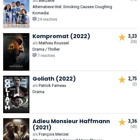
als
Benzène
Alternatieve titel: Smoking Causes Coughing
Komedie
24 reacties
Kompromat (2022)
3,23
(26)
als
Mathieu Roussel
Drama / Thriller
7 reacties
Goliath (2022)
2,75
(2)
als
Patrick Fameau
Drama
Adieu Monsieur Haffmann
3,36
(2021)
(43)
als
François Mercier