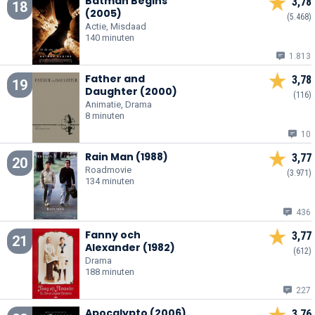
Batman Begins
3,78
18
(2005)
(5.468)
Actie, Misdaad
140 minuten
1.813
Father and
3,78
19
Daughter (2000)
(116)
Animatie, Drama
8 minuten
10
Rain Man (1988)
3,77
20
Roadmovie
(3.971)
134 minuten
436
Fanny och
3,77
21
Alexander (1982)
(612)
Drama
188 minuten
227
Apocalypto (2006)
3,76