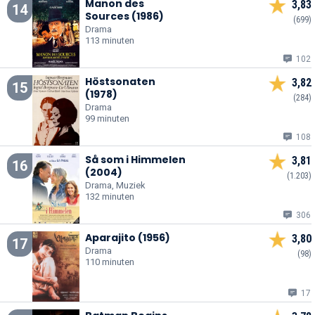
Manon des
3,83
14
Sources (1986)
(699)
Drama
113 minuten
102
Höstsonaten
3,82
15
(1978)
(284)
Drama
99 minuten
108
Så som i Himmelen
3,81
16
(2004)
(1.203)
Drama, Muziek
132 minuten
306
Aparajito (1956)
3,80
17
Drama
(98)
110 minuten
17