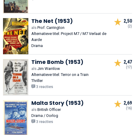
The Net (1953)
2,50
(2)
als
Prof. Carrington
Alternatieve titel: Project M7 / M7 Verlaat de
Aarde
Drama
Time Bomb (1953)
2,47
(17)
als
Jim Warrilow
Alternatieve titel: Terror on a Train
Thriller
3 reacties
Malta Story (1953)
2,69
(16)
als
British Officer
Drama / Oorlog
3 reacties