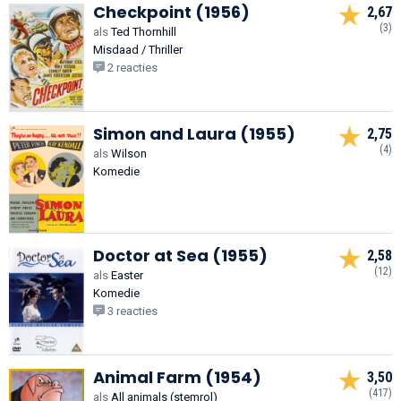
Checkpoint (1956)
2,67
(3)
als
Ted Thornhill
Misdaad / Thriller
2 reacties
Simon and Laura (1955)
2,75
(4)
als
Wilson
Komedie
Doctor at Sea (1955)
2,58
(12)
als
Easter
Komedie
3 reacties
Animal Farm (1954)
3,50
(417)
als
All animals (stemrol)