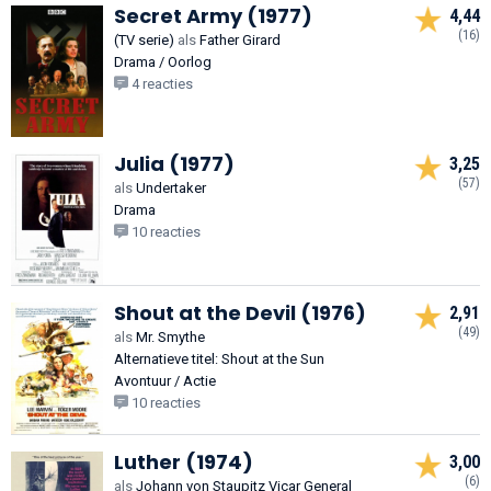
Secret Army (1977)
4,44
(16)
(TV serie)
als
Father Girard
Drama / Oorlog
4 reacties
Julia (1977)
3,25
(57)
als
Undertaker
Drama
10 reacties
Shout at the Devil (1976)
2,91
(49)
als
Mr. Smythe
Alternatieve titel: Shout at the Sun
Avontuur / Actie
10 reacties
Luther (1974)
3,00
(6)
als
Johann von Staupitz Vicar General