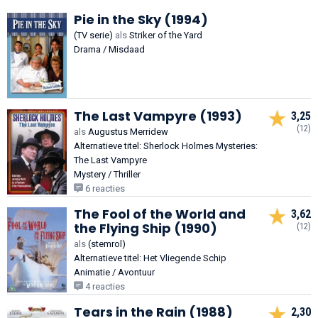
Pie in the Sky (1994)
(TV serie)
als
Striker of the Yard
Drama / Misdaad
The Last Vampyre (1993)
3,25
(12)
als
Augustus Merridew
Alternatieve titel: Sherlock Holmes Mysteries:
The Last Vampyre
Mystery / Thriller
6 reacties
The Fool of the World and
3,62
the Flying Ship (1990)
(12)
als
(stemrol)
Alternatieve titel: Het Vliegende Schip
Animatie / Avontuur
4 reacties
Tears in the Rain (1988)
2,30