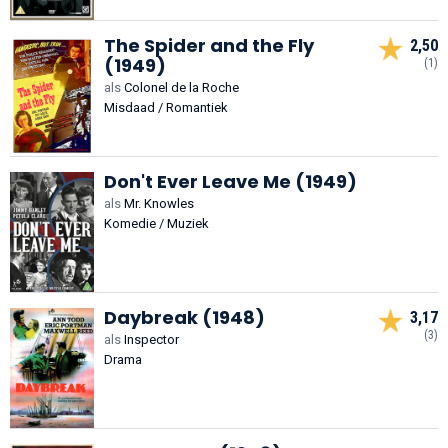
The Spider and the Fly
2,50
(1949)
(1)
als
Colonel de la Roche
Misdaad / Romantiek
Don't Ever Leave Me (1949)
als
Mr. Knowles
Komedie / Muziek
Daybreak (1948)
3,17
(3)
als
Inspector
Drama