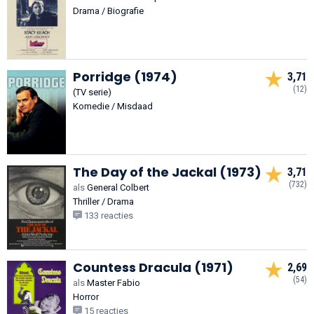
Drama / Biografie
Porridge (1974)
3,71
(12)
(TV serie)
Komedie / Misdaad
The Day of the Jackal (1973)
3,71
(732)
als
General Colbert
Thriller / Drama
133 reacties
Countess Dracula (1971)
2,69
(54)
als
Master Fabio
Horror
15 reacties