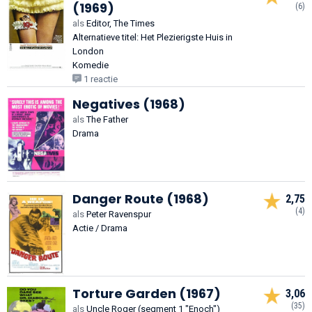
(1969)
(6)
als
Editor, The Times
Alternatieve titel: Het Plezierigste Huis in
London
Komedie
1 reactie
Negatives (1968)
als
The Father
Drama
Danger Route (1968)
2,75
(4)
als
Peter Ravenspur
Actie / Drama
Torture Garden (1967)
3,06
(35)
als
Uncle Roger (segment 1 "Enoch")