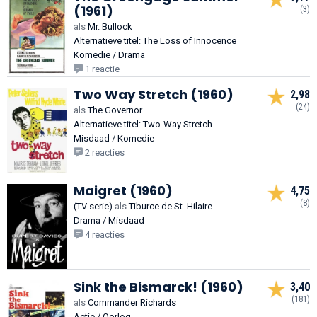
(1961)
(3)
als
Mr. Bullock
Alternatieve titel: The Loss of Innocence
Komedie / Drama
1 reactie
Two Way Stretch (1960)
2,98
(24)
als
The Governor
Alternatieve titel: Two-Way Stretch
Misdaad / Komedie
2 reacties
Maigret (1960)
4,75
(8)
(TV serie)
als
Tiburce de St. Hilaire
Drama / Misdaad
4 reacties
Sink the Bismarck! (1960)
3,40
(181)
als
Commander Richards
Actie / Oorlog