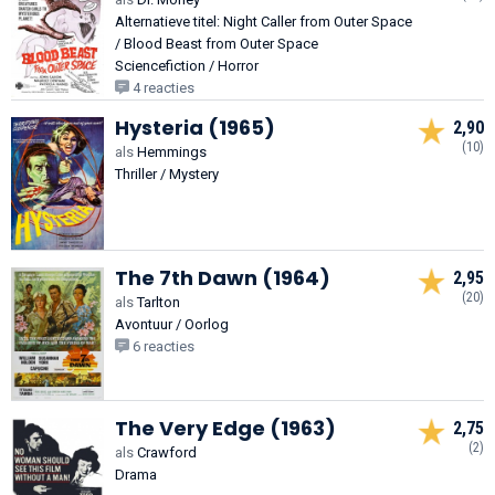
Alternatieve titel: Night Caller from Outer Space
/ Blood Beast from Outer Space
Sciencefiction / Horror
4 reacties
Hysteria (1965)
2,90
(10)
als
Hemmings
Thriller / Mystery
The 7th Dawn (1964)
2,95
(20)
als
Tarlton
Avontuur / Oorlog
6 reacties
The Very Edge (1963)
2,75
(2)
als
Crawford
Drama