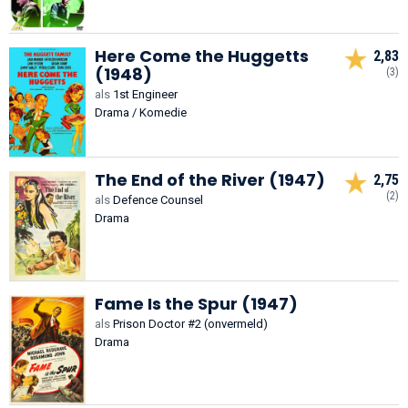
Here Come the Huggetts
2,83
(1948)
(3)
als
1st Engineer
Drama / Komedie
The End of the River (1947)
2,75
(2)
als
Defence Counsel
Drama
Fame Is the Spur (1947)
als
Prison Doctor #2 (onvermeld)
Drama