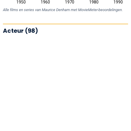
1940
2000
1950
1960
1970
1980
1990
L
Alle films en series van Maurice Denham met MovieMeter-beoordelingen.
Acteur (98)