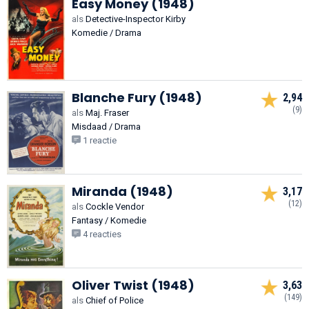
Easy Money (1948)
als
Detective-Inspector Kirby
Komedie / Drama
Blanche Fury (1948)
2,94
(9)
als
Maj. Fraser
Misdaad / Drama
1 reactie
Miranda (1948)
3,17
(12)
als
Cockle Vendor
Fantasy / Komedie
4 reacties
Oliver Twist (1948)
3,63
(149)
als
Chief of Police