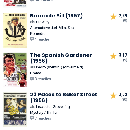
Barnacle Bill (1957)
2,89
(9)
als
Crowley
Alternatieve titel: All at Sea
Komedie
1 reactie
The Spanish Gardener
3,17
(1956)
(9)
als
Pedro (stemrol) (onvermeld)
Drama
3 reacties
23 Paces to Baker Street
3,52
(1956)
(30)
als
Inspector Grovening
Mystery / Thriller
7 reacties