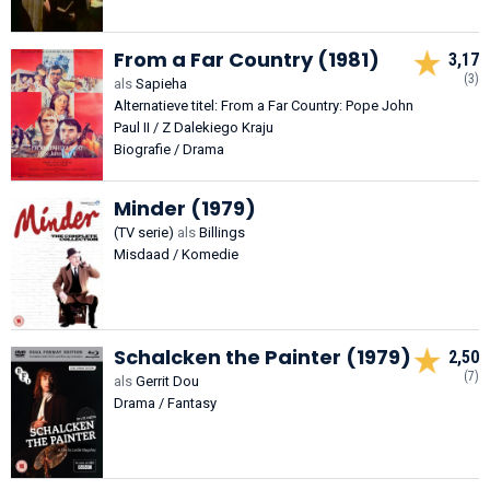
From a Far Country (1981)
3,17
(3)
als
Sapieha
Alternatieve titel: From a Far Country: Pope John
Paul II / Z Dalekiego Kraju
Biografie / Drama
Minder (1979)
(TV serie)
als
Billings
Misdaad / Komedie
Schalcken the Painter (1979)
2,50
(7)
als
Gerrit Dou
Drama / Fantasy