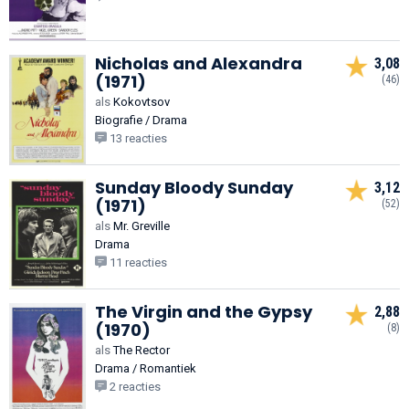
Nicholas and Alexandra
3,08
(1971)
(46)
als
Kokovtsov
Biografie / Drama
13 reacties
Sunday Bloody Sunday
3,12
(1971)
(52)
als
Mr. Greville
Drama
11 reacties
The Virgin and the Gypsy
2,88
(1970)
(8)
als
The Rector
Drama / Romantiek
2 reacties