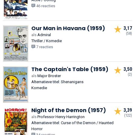
46 reacties
Our Man in Havana (1959)
3,17
(58)
als
Admiral
Thriller / Komedie
7 reacties
The Captain's Table (1959)
3,50
(2)
als
Major Broster
Alternatieve titel: Shenanigans
Komedie
Night of the Demon (1957)
3,39
(122)
als
Professor Henry Harrington
Alternatieve titel: Curse of the Demon / Haunted
Horror
34 reacties