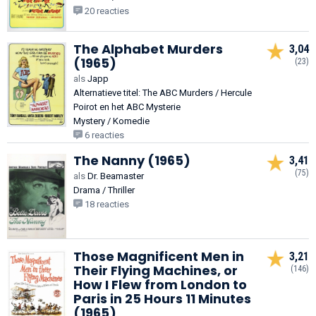
20 reacties
The Alphabet Murders
3,04
(1965)
(23)
als
Japp
Alternatieve titel: The ABC Murders / Hercule
Poirot en het ABC Mysterie
Mystery / Komedie
6 reacties
The Nanny (1965)
3,41
(75)
als
Dr. Beamaster
Drama / Thriller
18 reacties
Those Magnificent Men in
3,21
Their Flying Machines, or
(146)
How I Flew from London to
Paris in 25 Hours 11 Minutes
(1965)