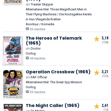
als
Trawler Skipper
Alternatieve titel: Those Magnificent Men in
Their Flying Machines / Die Knotsgekke Kerels
in Hun Vliegende Kratten
Avontuur / Komedie
26 reacties
The Heroes of Telemark
3,18
(1965)
(158)
als
Doctor
Oorlog
44 reacties
Operation Crossbow (1965)
3,21
(124)
als
RAF Officer
Alternatieve titel: The Great Spy Mission
Oorlog
33 reacties
The Night Caller (1965)
2,61
(14)
als
Dr. Morley