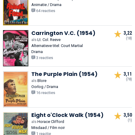
Animatie / Drama
64 reacties
Carrington V.C. (1954)
3,22
(18)
als
Lt. Col. Reeve
Alternatieve titel: Court Martial
Drama
3 reacties
The Purple Plain (1954)
3,11
(78)
als
Blore
Oorlog / Drama
16 reacties
Eight o'Clock Walk (1954)
3,50
(1)
als
Horace Clifford
Misdaad / Film noir
1 reactie