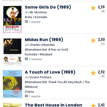
Some Girls Do (1969)
2,39
(9)
als
Mr. Mortimer
Actie / Komedie
1 reactie
Midas Run (1969)
2,50
(2)
als
Charles Crittenden
Alternatieve titel: A Run on Gold
Komedie / Misdaad
2 reacties
A Touch of Love (1969)
2,92
(6)
als
Doctor Prothero
Alternatieve titel: Thank You All Very Much / The
Millstone
Drama
1 reactie
The Best House in London
2,42