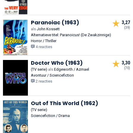
Paranoiac (1963)
3,27
(39)
als
John Kossett
Alternatieve titel: Paranoicus! (De Zwakzinnige)
Horror / Thriller
4 reacties
Doctor Who (1963)
3,30
(70)
(TV serie)
als
Edgeworth / Azmael
Avontuur / Sciencefiction
2 reacties
Out of This World (1962)
(TV serie)
Sciencefiction / Drama