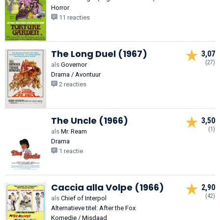
Horror
11 reacties
The Long Duel (1967)
3,07
(27)
als
Governor
Drama / Avontuur
2 reacties
The Uncle (1966)
3,50
(1)
als
Mr. Ream
Drama
1 reactie
Caccia alla Volpe (1966)
2,90
(42)
als
Chief of Interpol
Alternatieve titel: After the Fox
Komedie / Misdaad