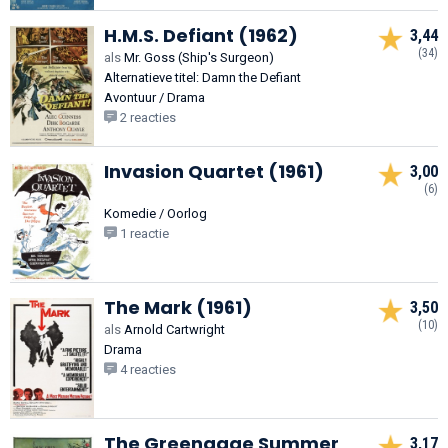
H.M.S. Defiant (1962)
3,44
(34)
als
Mr. Goss (Ship's Surgeon)
Alternatieve titel: Damn the Defiant
Avontuur / Drama
2 reacties
Invasion Quartet (1961)
3,00
(6)
Komedie / Oorlog
1 reactie
The Mark (1961)
3,50
(10)
als
Arnold Cartwright
Drama
4 reacties
The Greengage Summer
3,17