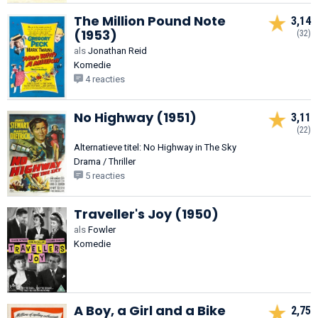
The Million Pound Note
3,14
(1953)
(32)
als
Jonathan Reid
Komedie
4 reacties
No Highway (1951)
3,11
(22)
Alternatieve titel: No Highway in The Sky
Drama / Thriller
5 reacties
Traveller's Joy (1950)
als
Fowler
Komedie
A Boy, a Girl and a Bike
2,75