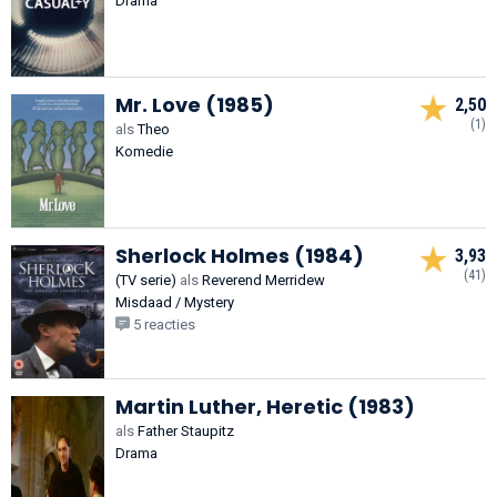
Drama
Mr. Love (1985)
2,50
(1)
als
Theo
Komedie
Sherlock Holmes (1984)
3,93
(41)
(TV serie)
als
Reverend Merridew
Misdaad / Mystery
5 reacties
Martin Luther, Heretic (1983)
als
Father Staupitz
Drama