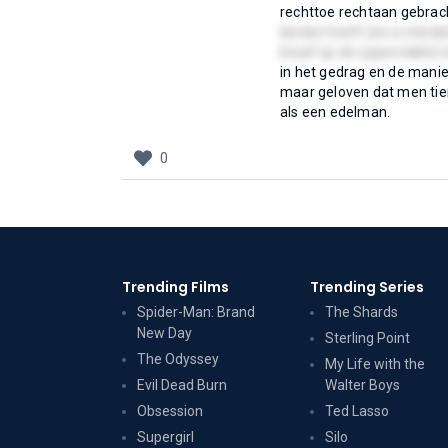
rechttoe rechtaan gebrac
bieden heeft (en in minder
braaf op de oppervlakte) e
in het gedrag en de mani
maar geloven dat men tien 
als een edelman.
0
Trending Films
Trending Series
Spider-Man: Brand
The Shards
New Day
Sterling Point
The Odyssey
My Life with the
Evil Dead Burn
Walter Boys
Obsession
Ted Lasso
Supergirl
Silo