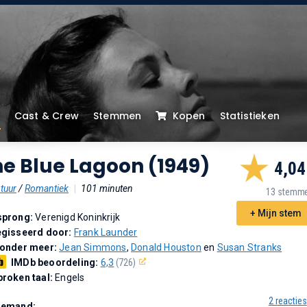
Cast & Crew
Stemmen
Kopen
Statistieken
e Blue Lagoon (1949)
4,04
tuur
/
Romantiek
|
101 minuten
13 stemm
+ Mijn stem
sprong:
Verenigd Koninkrijk
gisseerd door:
Frank Launder
 onder meer:
Jean Simmons
,
Donald Houston
en
Susan Stranks
IMDb beoordeling:
6,3
(726)
roken taal:
Engels
2 reacties
Demand: