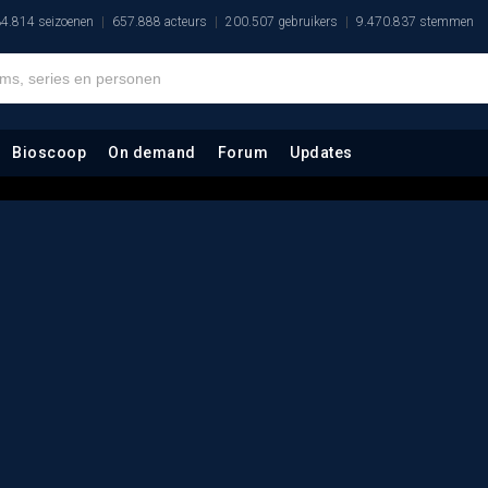
4.814 seizoenen
657.888 acteurs
200.507 gebruikers
9.470.837 stemmen
Bioscoop
On demand
Forum
Updates