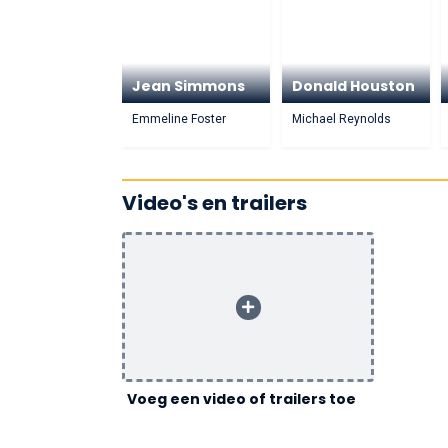
Jean Simmons
Donald Houston
Emmeline Foster
Michael Reynolds
Video's en trailers
Voeg een video of trailers toe