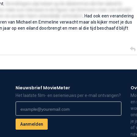
ht.
De indringers zijn belust op de rijkdommen die het eiland te
e mate is er interesse in de figuur van Simmons maar ook dit blijft
n ze worden hierin uiteindelijk verhinderd
. Had ook een verandering
eren van Michael en Emmeline verwacht maar als kijker moet je dus
jaar op een eiland doorbrengt en men al die tijd beschaafd blijft
Nieuwsbrief MovieMeter
Ov
Het laatste film- en serienieuws per e-mail ontvangen?
Mov
en 
wor
ons
je 
of 
nav