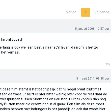
Vorige
1
Volgende
15 januari 2008, 10:57 uur
hij blijft goed!
erlang je ook wel een beetje naar zo'n leven, daarom is het zo
n het verhaal.
8 maart 2011, 09:38 uur
 deze film stamt is het begrijpelijk dat hij nogal braaf blijft met
ssen de twee. Er blijft echter bitter weinig over voor de rest daar de
overspringen tussen Simmons en Houston. Purcell vond ik dan nog
y Button maar die verdwijnt dus al gauw. Een film als deze moet
aken hebben met indringers in het paradijs en ook dat wordt hier