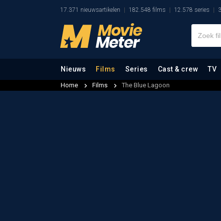
17.371 nieuwsartikelen
182.548 films
12.578 series
3
Nieuws
Films
Series
Cast & crew
TV
Home
Films
The Blue Lagoon