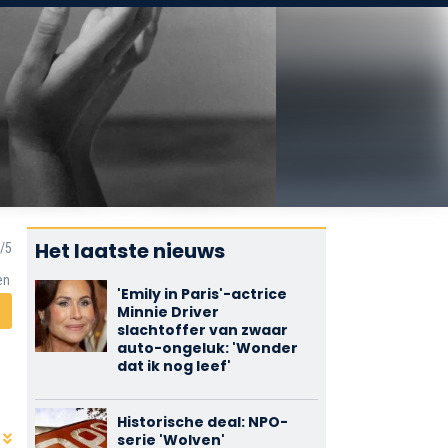
Het laatste nieuws
en
'Emily in Paris'-actrice
Minnie Driver
slachtoffer van zwaar
auto-ongeluk: 'Wonder
dat ik nog leef'
Historische deal: NPO-
serie 'Wolven'