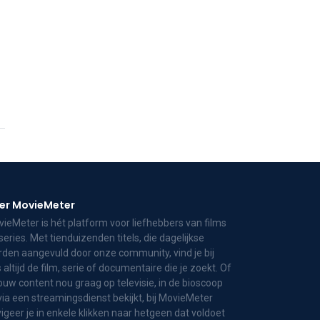
er MovieMeter
ieMeter is hét platform voor liefhebbers van films
series. Met tienduizenden titels, die dagelijkse
den aangevuld door onze community, vind je bij
 altijd de film, serie of documentaire die je zoekt. Of
jouw content nou graag op televisie, in de bioscoop
via een streamingsdienst bekijkt, bij MovieMeter
igeer je in enkele klikken naar hetgeen dat voldoet