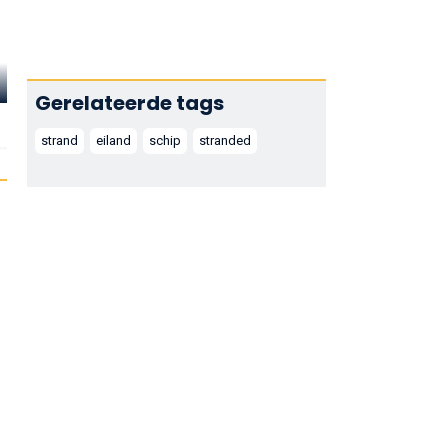
Maurice
Denham
Philip Stainton
Patrick Barr
Gerelateerde tags
Captain
Mr. Ansty
Mr Bruce
strand
eiland
schip
stranded