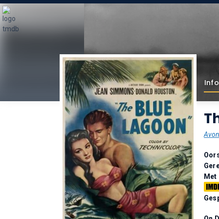
Info
Th
Avon
Oor
Gere
Met
Gesp
On 