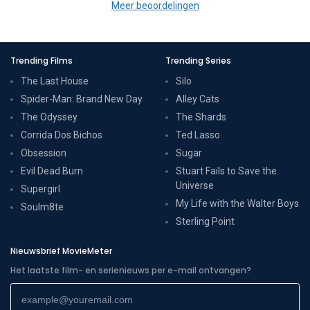
Meer beoordelingen
Trending Films
Trending Series
The Last House
Silo
Spider-Man: Brand New Day
Alley Cats
The Odyssey
The Shards
Corrida Dos Bichos
Ted Lasso
Obsession
Sugar
Evil Dead Burn
Stuart Fails to Save the
Universe
Supergirl
My Life with the Walter Boys
Soulm8te
Sterling Point
Nieuwsbrief MovieMeter
Het laatste film- en serienieuws per e-mail ontvangen?