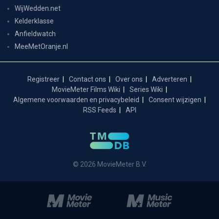
WijWedden.net
Kelderklasse
Anfieldwatch
MeeMetOranje.nl
Registreer
Contact ons
Over ons
Adverteren
MovieMeter Films Wiki
Series Wiki
Algemene voorwaarden en privacybeleid
Consent wijzigen
RSS Feeds
API
© 2026 MovieMeter B.V.