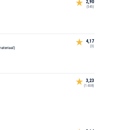
2,90
(545)
4,17
(3)
materiaal)
3,23
(1.658)