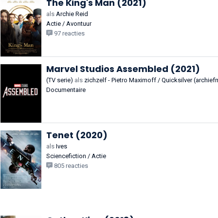
The King's Man (2021)
als
Archie Reid
Actie / Avontuur
97 reacties
Marvel Studios Assembled (2021)
(TV serie)
als
zichzelf - Pietro Maximoff / Quicksilver (archief
Documentaire
Tenet (2020)
als
Ives
Sciencefiction / Actie
805 reacties