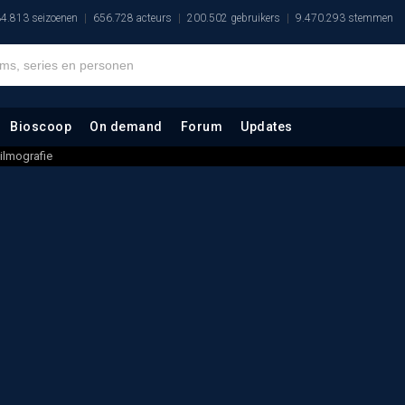
4.813 seizoenen
656.728 acteurs
200.502 gebruikers
9.470.293 stemmen
Bioscoop
On demand
Forum
Updates
ilmografie