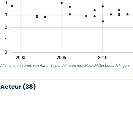
4
3
0
2
1
0
1995
2030
2000
2005
2010
L
Alle films en series van Aaron Taylor-Johnson met MovieMeter-beoordelingen.
Acteur (38)