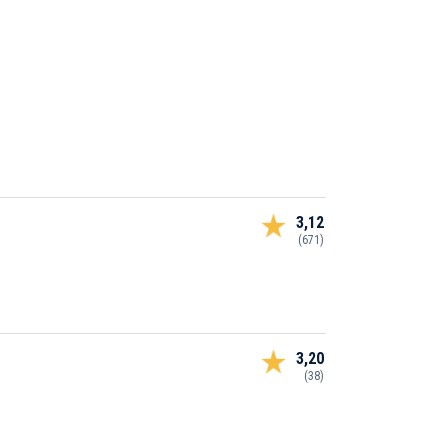
3,12
(671)
3,20
(38)