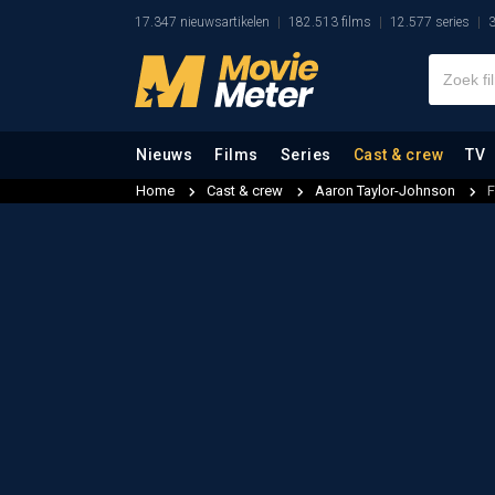
17.347 nieuwsartikelen
182.513 films
12.577 series
3
Nieuws
Films
Series
Cast & crew
TV
Home
Cast & crew
Aaron Taylor-Johnson
F