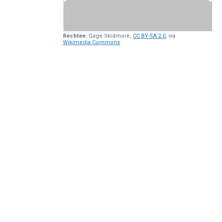
Rechten:
Gage Skidmore,
CC BY-SA 2.0
, via
Wikimedia Commons
.