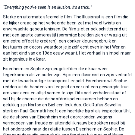
“Everything you've seen is an illusion, it's a trick.”
Sterke en uitermate sfeervolle film. The Illusionist is een film die
de kijker graag op het verkeerde been zet met veel twists en
onverwachte gebeurtenissen. De film ziet er ook schitterend uit
met een aparte camerastijl (sommige beelden zien er wazig uit
om extra effect te creëren), een donker kleurengebruik en
kostuums en decors waardoor je jezelf echt even in het Wenen
aan het eind van de 19de eeuw waant. Het verhaal is simpel maar
zit ingenieus in elkaar.
Eisenheim en Sophie zijn jeugdliefden die elkaar weer
tegenkomen als ze ouder zijn. Hij is een illusionist en zij is verloofd
met de kwaadaardige kroonprins Leopold. Eisenheim wil Sophie
redden uit de handen van Leopold en verzint een gewaagde truc
om voor eens en altijd samen te zijn. Dit soort verhalen staat of
valt bij de chemie die de hoofdrolspelers samen hebben en
gelukkig zijn Norton en Biel een leuk duo. Ook Rufus Sewell is
sterk en Paul Giamatti heeft een heerlijke bijrol als inspecteur Uhl,
die de shows van Eisenheim moet doorgronden wegens
vermoeden van fraude en uiteindelijk nauw betrokken raakt bij
het onderzoek naar de relatie tussen Eisenheim en Sophie. De
film oogt door zijn aanpak als een theaterstuk met veel kleine