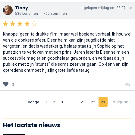
Tiany
afgelopen vrijdag om 23:07 uur
536 berichten
765 stemmen
Knappe, geen te drukke film, maar wel boeiend verhaal. Ik hou wel
van die donkere sfeer. Eisenheim kan zijn jeugdliefde niet
vergeten, en dat is wederkerig, helaas staat zijn Sophie op het
punt zich te verloven met een prins. Jaren later is Eisenheim een
succesvolle magiër en goochelaar geworden, en verbaasd zijn
publiek met zijn “stunts” die soms zeer ver gaan. Op één van zijn
optredens ontmoet hij zijn grote liefde terug.
0
…
Volgende
Vorige
1
2
3
21
22
23
Het laatste nieuws