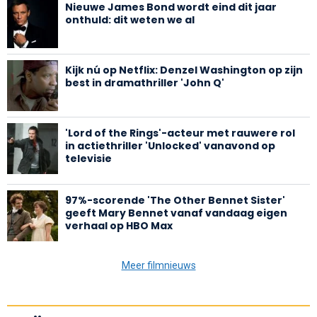
Nieuwe James Bond wordt eind dit jaar
onthuld: dit weten we al
Kijk nú op Netflix: Denzel Washington op zijn
best in dramathriller 'John Q'
'Lord of the Rings'-acteur met rauwere rol
in actiethriller 'Unlocked' vanavond op
televisie
97%-scorende 'The Other Bennet Sister'
geeft Mary Bennet vanaf vandaag eigen
verhaal op HBO Max
Meer filmnieuws