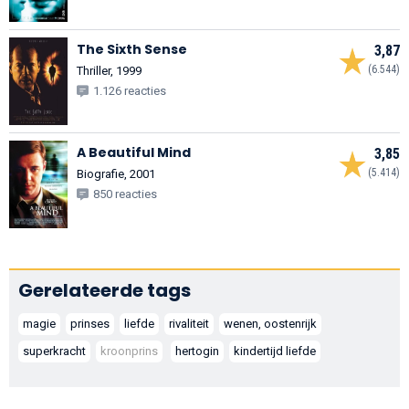
The Sixth Sense
3,87
(6.544)
Thriller, 1999
1.126 reacties
A Beautiful Mind
3,85
(5.414)
Biografie, 2001
850 reacties
Gerelateerde tags
magie
prinses
liefde
rivaliteit
wenen, oostenrijk
superkracht
kroonprins
hertogin
kindertijd liefde