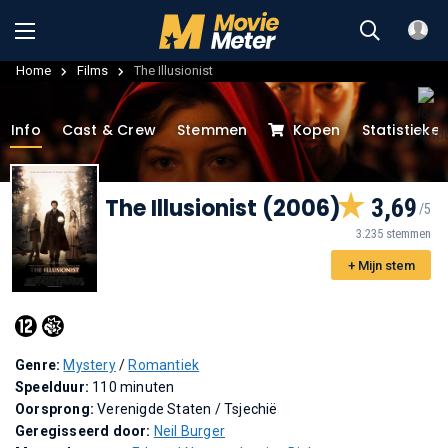
Home
Films
The Illusionist
Info
Cast & Crew
Stemmen
Kopen
Statistieke
The Illusionist (2006)
3,69
3.235 stemmen
+ Mijn stem
Genre:
Mystery
/
Romantiek
Speelduur:
110 minuten
Oorsprong:
Verenigde Staten / Tsjechië
Geregisseerd door:
Neil Burger