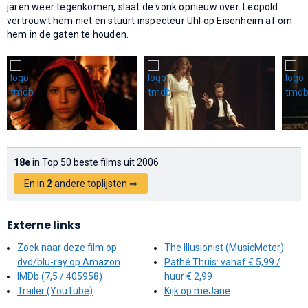
jaren weer tegenkomen, slaat de vonk opnieuw over. Leopold
vertrouwt hem niet en stuurt inspecteur Uhl op Eisenheim af om
hem in de gaten te houden.
18e
in Top 50 beste films uit 2006
En in
2
andere toplijsten ⇒
Externe links
Zoek naar deze film op
The Illusionist (MusicMeter)
dvd/blu-ray op Amazon
Pathé Thuis: vanaf € 5,99 /
IMDb (7,5 / 405958)
huur € 2,99
Trailer (YouTube)
Kijk op meJane