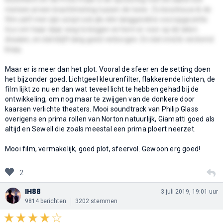
meteen al een krachtmeting tussen de twee. Zo beschouw ik de
film zelf met zijn script ook als één langgerekte vooropgezette
truc om haar daar weg te krijgen en hem er voor op de laten
draaien, en dat blijft lang goed verborgen. En dat vind ik verdomd
knap.
Maar er is meer dan het plot. Vooral de sfeer en de setting doen
het bijzonder goed. Lichtgeel kleurenfilter, flakkerende lichten, de
film lijkt zo nu en dan wat teveel licht te hebben gehad bij de
ontwikkeling, om nog maar te zwijgen van de donkere door
kaarsen verlichte theaters. Mooi soundtrack van Philip Glass
overigens en prima rollen van Norton natuurlijk, Giamatti goed als
altijd en Sewell die zoals meestal een prima ploert neerzet.
Mooi film, vermakelijk, goed plot, sfeervol. Gewoon erg goed!
2
IH88
3 juli 2019, 19:01 uur
9814 berichten
3202 stemmen