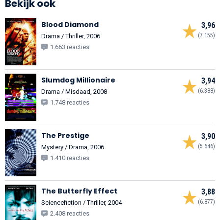
Bekijk ook
Blood Diamond
3,96
(7.155)
Drama / Thriller, 2006
1.663 reacties
Slumdog Millionaire
3,94
(6.388)
Drama / Misdaad, 2008
1.748 reacties
The Prestige
3,90
(5.646)
Mystery / Drama, 2006
1.410 reacties
The Butterfly Effect
3,88
(6.877)
Sciencefiction / Thriller, 2004
2.408 reacties