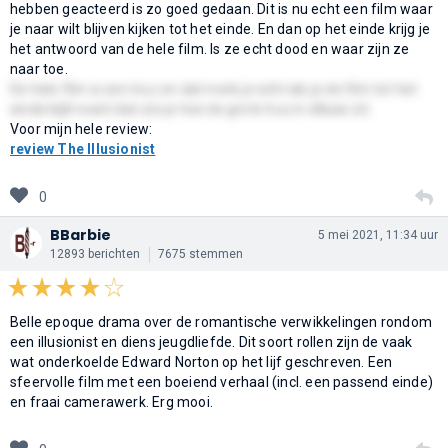
hebben geacteerd is zo goed gedaan. Dit is nu echt een film waar
je naar wilt blijven kijken tot het einde. En dan op het einde krijg je
het antwoord van de hele film. Is ze echt dood en waar zijn ze
naar toe.
De hele film is een truc en dat merk je echt als je de film tot het
einde kijkt want dan zie je hoe de grote truc in elkaar zit.
Voor mijn hele review:
review The Illusionist
0
BBarbie
5 mei 2021, 11:34 uur
12893 berichten
7675 stemmen
Belle epoque drama over de romantische verwikkelingen rondom
een illusionist en diens jeugdliefde. Dit soort rollen zijn de vaak
wat onderkoelde Edward Norton op het lijf geschreven. Een
sfeervolle film met een boeiend verhaal (incl. een passend einde)
en fraai camerawerk. Erg mooi.