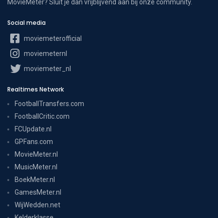
MovieMeter? Sluit je dan vrijblijvend aan bij onze community.
Social media
moviemeterofficial
moviemeternl
moviemeter_nl
Realtimes Network
FootballTransfers.com
FootballCritic.com
FCUpdate.nl
GPFans.com
MovieMeter.nl
MusicMeter.nl
BoekMeter.nl
GamesMeter.nl
WijWedden.net
Kelderklasse