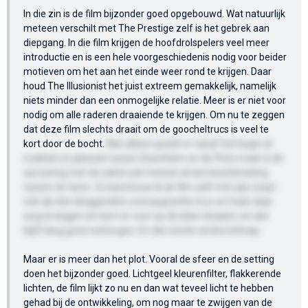
In die zin is de film bijzonder goed opgebouwd. Wat natuurlijk
meteen verschilt met The Prestige zelf is het gebrek aan
diepgang. In die film krijgen de hoofdrolspelers veel meer
introductie en is een hele voorgeschiedenis nodig voor beider
motieven om het aan het einde weer rond te krijgen. Daar
houd The Illusionist het juist extreem gemakkelijk, namelijk
niets minder dan een onmogelijke relatie. Meer is er niet voor
nodig om alle raderen draaiende te krijgen. Om nu te zeggen
dat deze film slechts draait om de goocheltrucs is veel te
kort door de bocht.
Niet alleen speelt er vanaf het begin al
rivaliteit en jaloezie tussen Eisenheim en de Prins maar is de
opvoering met de sabel ook meteen al een krachtmeting
tussen de twee. Zo beschouw ik de film zelf met zijn script
ook als één langgerekte vooropgezette truc om haar daar
weg te krijgen en hem er voor op de laten draaien, en dat
blijft lang goed verborgen. En dat vind ik verdomd knap.
Maar er is meer dan het plot. Vooral de sfeer en de setting
doen het bijzonder goed. Lichtgeel kleurenfilter, flakkerende
lichten, de film lijkt zo nu en dan wat teveel licht te hebben
gehad bij de ontwikkeling, om nog maar te zwijgen van de