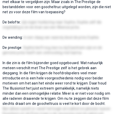
met elkaar te vergelijken zijn. Maar zoals in The Prestige de
bestanddelen voor een goocheltruc uitgelegd worden, zijn die niet
net zo voor deze film van toepassing?
De belofte:
zijn eigen hunkering naar Sophie, Sophie zelf die
ongelukkig is en de tiran van een Weense prins.
De wending:
In een vlaag van razernij dood de prins Sophie.
De prestige:
Sophie leeft nog, kan nu bij Eisenheim zijn en de
gemene prins heeft een ontmoeting met karma.
In die zin is de film bijzonder goed opgebouwd. Wat natuurlijk
meteen verschilt met The Prestige zelf is het gebrek aan
diepgang. In die film krijgen de hoofdrolspelers veel meer
introductie en is een hele voorgeschiedenis nodig voor beider
motieven om het aan het einde weer rond te krijgen. Daar houd
The Illusionist het juist extreem gemakkelijk, namelijk niets
minder dan een onmogelijke relatie. Meer is er niet voor nodig om
alle raderen draaiende te krijgen. Om nu te zeggen dat deze film
slechts draait om de goocheltrucs is veel te kort door de bocht.
Niet alleen speelt er vanaf het begin al rivaliteit en jaloezie tussen
Eisenheim en de Prins maar is de opvoering met de sabel ook