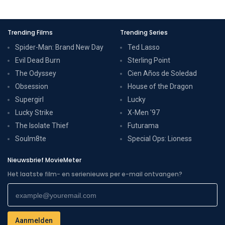
Trending Films
Trending Series
Spider-Man: Brand New Day
Ted Lasso
Evil Dead Burn
Sterling Point
The Odyssey
Cien Años de Soledad
Obsession
House of the Dragon
Supergirl
Lucky
Lucky Strike
X-Men '97
The Isolate Thief
Futurama
Soulm8te
Special Ops: Lioness
Nieuwsbrief MovieMeter
Het laatste film- en serienieuws per e-mail ontvangen?