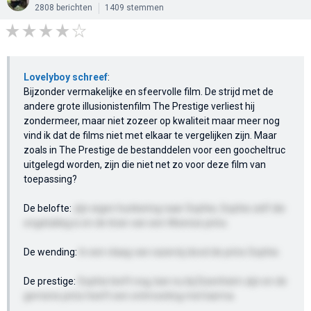
2808 berichten
1409 stemmen
Lovelyboy schreef
:
Bijzonder vermakelijke en sfeervolle film. De strijd met de
andere grote illusionistenfilm The Prestige verliest hij
zondermeer, maar niet zozeer op kwaliteit maar meer nog
vind ik dat de films niet met elkaar te vergelijken zijn. Maar
zoals in The Prestige de bestanddelen voor een goocheltruc
uitgelegd worden, zijn die niet net zo voor deze film van
toepassing?
De belofte:
zijn eigen hunkering naar Sophie, Sophie zelf die
ongelukkig is en de tiran van een Weense prins.
De wending:
In een vlaag van razernij dood de prins Sophie.
De prestige:
Sophie leeft nog, kan nu bij Eisenheim zijn en de
gemene prins heeft een ontmoeting met karma.