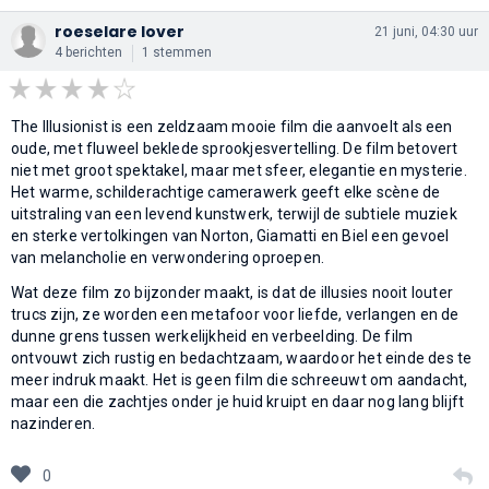
roeselare lover
21 juni, 04:30 uur
4 berichten
1 stemmen
The Illusionist is een zeldzaam mooie film die aanvoelt als een
oude, met fluweel beklede sprookjesvertelling. De film betovert
niet met groot spektakel, maar met sfeer, elegantie en mysterie.
Het warme, schilderachtige camerawerk geeft elke scène de
uitstraling van een levend kunstwerk, terwijl de subtiele muziek
en sterke vertolkingen van Norton, Giamatti en Biel een gevoel
van melancholie en verwondering oproepen.
Wat deze film zo bijzonder maakt, is dat de illusies nooit louter
trucs zijn, ze worden een metafoor voor liefde, verlangen en de
dunne grens tussen werkelijkheid en verbeelding. De film
ontvouwt zich rustig en bedachtzaam, waardoor het einde des te
meer indruk maakt. Het is geen film die schreeuwt om aandacht,
maar een die zachtjes onder je huid kruipt en daar nog lang blijft
nazinderen.
0