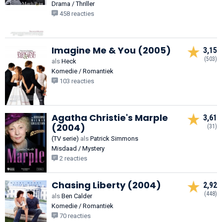
Drama / Thriller
458 reacties
Imagine Me & You (2005)
3,15
(503)
als
Heck
Komedie / Romantiek
103 reacties
Agatha Christie's Marple
3,61
(2004)
(31)
(TV serie)
als
Patrick Simmons
Misdaad / Mystery
2 reacties
Chasing Liberty (2004)
2,92
(448)
als
Ben Calder
Komedie / Romantiek
70 reacties