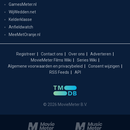
GamesMeter.nl
WijWedden.net
Kelderklasse
Anfieldwatch
MeeMetOranje.nl
Registreer
Contact ons
Over ons
Adverteren
MovieMeter Films Wiki
Series Wiki
Algemene voorwaarden en privacybeleid
Consent wijzigen
RSS Feeds
API
© 2026 MovieMeter B.V.