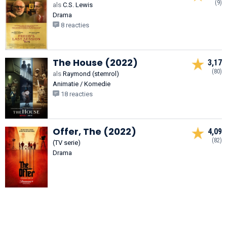
(9)
als
C.S. Lewis
Drama
8 reacties
The House (2022)
3,17
(80)
als
Raymond (stemrol)
Animatie / Komedie
18 reacties
Offer, The (2022)
4,09
(82)
(TV serie)
Drama