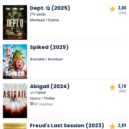
Dept. Q (2025)
3,80
(164)
(TV serie)
Misdaad / Drama
Spiked (2025)
Animatie / Avontuur
Abigail (2024)
3,18
(485)
als
Father
Horror / Thriller
81 reacties
Freud's Last Session (2023)
2,89