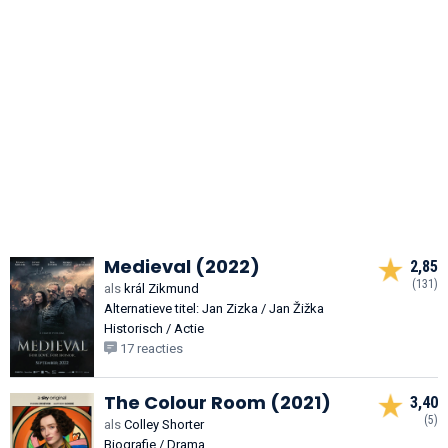
Medieval (2022)
2,85
(131)
als
král Zikmund
Alternatieve titel: Jan Zizka / Jan Žižka
Historisch / Actie
17 reacties
The Colour Room (2021)
3,40
(5)
als
Colley Shorter
Biografie / Drama