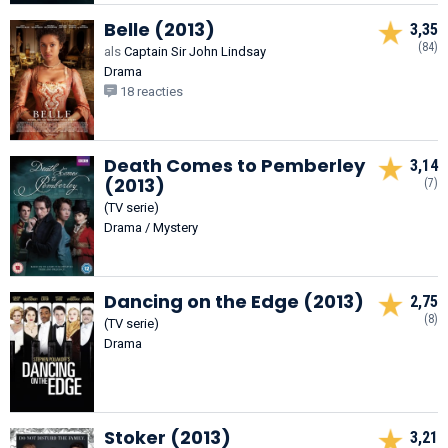
Belle (2013)
3,35
(84)
als
Captain Sir John Lindsay
Drama
18 reacties
Death Comes to Pemberley
3,14
(2013)
(7)
(TV serie)
Drama / Mystery
Dancing on the Edge (2013)
2,75
(8)
(TV serie)
Drama
Stoker (2013)
3,21