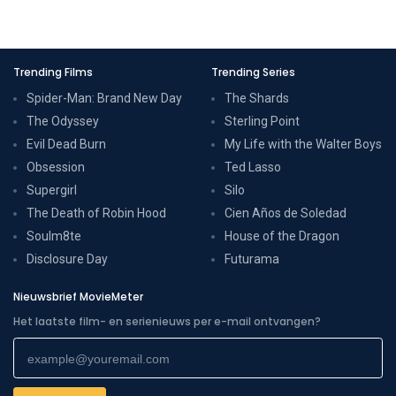
Trending Films
Trending Series
Spider-Man: Brand New Day
The Shards
The Odyssey
Sterling Point
Evil Dead Burn
My Life with the Walter Boys
Obsession
Ted Lasso
Supergirl
Silo
The Death of Robin Hood
Cien Años de Soledad
Soulm8te
House of the Dragon
Disclosure Day
Futurama
Nieuwsbrief MovieMeter
Het laatste film- en serienieuws per e-mail ontvangen?