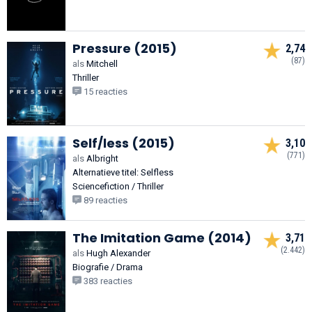
Pressure (2015)
2,74
(87)
als
Mitchell
Thriller
15 reacties
Self/less (2015)
3,10
(771)
als
Albright
Alternatieve titel: Selfless
Sciencefiction / Thriller
89 reacties
The Imitation Game (2014)
3,71
(2.442)
als
Hugh Alexander
Biografie / Drama
383 reacties