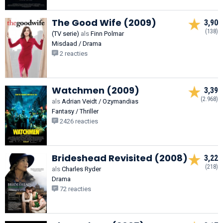
The Good Wife (2009)
3,90
(138)
(TV serie)
als
Finn Polmar
Misdaad / Drama
2 reacties
Watchmen (2009)
3,39
(2.968)
als
Adrian Veidt / Ozymandias
Fantasy / Thriller
2426 reacties
Brideshead Revisited (2008)
3,22
(218)
als
Charles Ryder
Drama
72 reacties