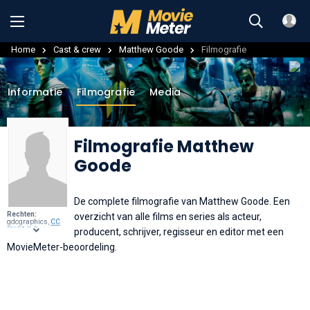
Home
Cast & crew
Matthew Goode
Filmografie
Informatie
Filmografie
Media
Filmografie Matthew
Goode
De complete filmografie van Matthew Goode. Een
Rechten:
overzicht van alle films en series als acteur,
gdcgraphics,
CC
BY-SA 2.0
, via
producent, schrijver, regisseur en editor met een
Wikimedia
Commons
.
MovieMeter-beoordeling.