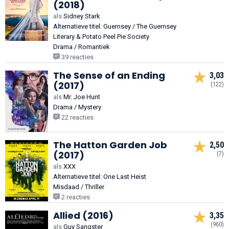
(2018)
als
Sidney Stark
Alternatieve titel: Guernsey / The Guernsey
Literary & Potato Peel Pie Society
Drama / Romantiek
39 reacties
The Sense of an Ending
3,03
(2017)
(122)
als
Mr. Joe Hunt
Drama / Mystery
22 reacties
The Hatton Garden Job
2,50
(2017)
(7)
als
XXX
Alternatieve titel: One Last Heist
Misdaad / Thriller
2 reacties
Allied (2016)
3,35
(960)
als
Guy Sangster