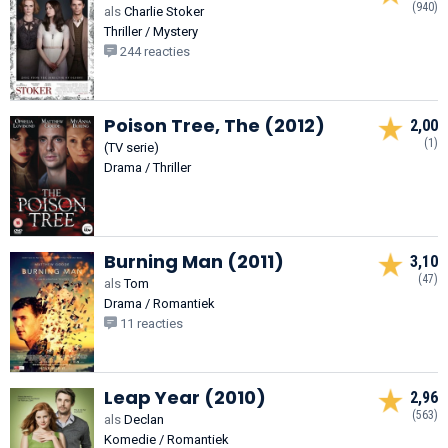
(940)
als
Charlie Stoker
Thriller / Mystery
244 reacties
Poison Tree, The (2012)
2,00
(1)
(TV serie)
Drama / Thriller
Burning Man (2011)
3,10
(47)
als
Tom
Drama / Romantiek
11 reacties
Leap Year (2010)
2,96
(563)
als
Declan
Komedie / Romantiek