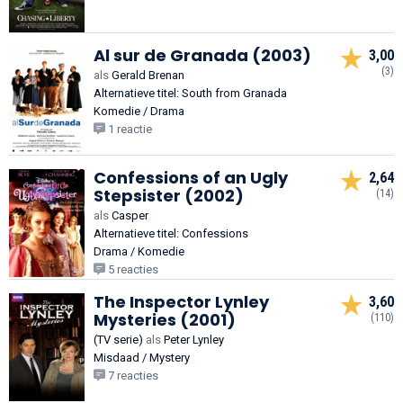
Al sur de Granada (2003)
3,00
(3)
als
Gerald Brenan
Alternatieve titel: South from Granada
Komedie / Drama
1 reactie
Confessions of an Ugly
2,64
Stepsister (2002)
(14)
als
Casper
Alternatieve titel: Confessions
Drama / Komedie
5 reacties
The Inspector Lynley
3,60
Mysteries (2001)
(110)
(TV serie)
als
Peter Lynley
Misdaad / Mystery
7 reacties