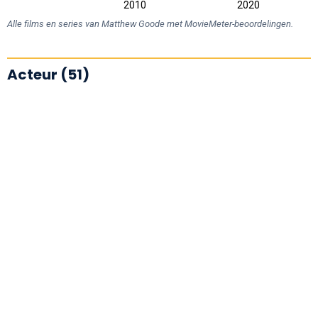
2000
2030
2010
2020
L
Alle films en series van Matthew Goode met MovieMeter-beoordelingen.
Acteur (51)