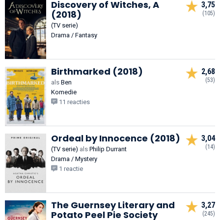
Discovery of Witches, A
3,75
(2018)
(105)
(TV serie)
Drama / Fantasy
Birthmarked (2018)
2,68
(53)
als
Ben
Komedie
11 reacties
Ordeal by Innocence (2018)
3,04
(14)
(TV serie)
als
Philip Durrant
Drama / Mystery
1 reactie
The Guernsey Literary and
3,27
Potato Peel Pie Society
(245)