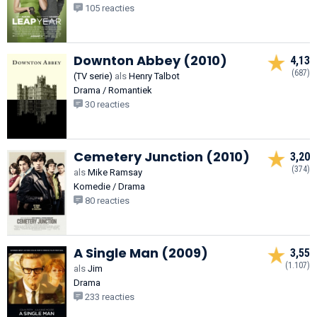
105 reacties
Downton Abbey (2010)
4,13
(687)
(TV serie)
als
Henry Talbot
Drama / Romantiek
30 reacties
Cemetery Junction (2010)
3,20
(374)
als
Mike Ramsay
Komedie / Drama
80 reacties
A Single Man (2009)
3,55
(1.107)
als
Jim
Drama
233 reacties