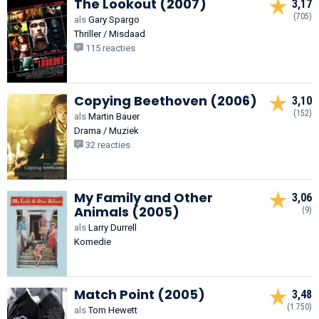
The Lookout (2007)
3,17
(705)
als
Gary Spargo
Thriller / Misdaad
115 reacties
Copying Beethoven (2006)
3,10
(152)
als
Martin Bauer
Drama / Muziek
32 reacties
My Family and Other
3,06
Animals (2005)
(9)
als
Larry Durrell
Komedie
Match Point (2005)
3,48
(1.750)
als
Tom Hewett