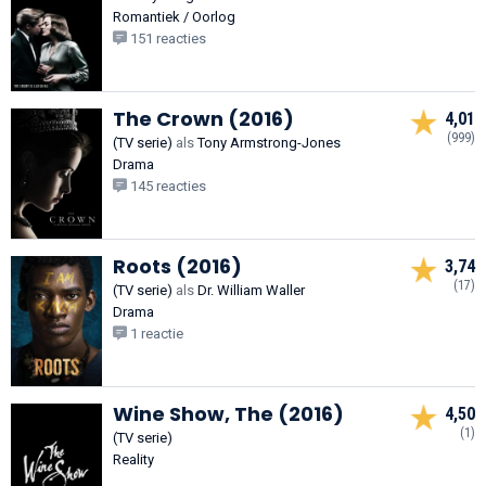
Romantiek / Oorlog
151 reacties
The Crown (2016)
4,01
(999)
(TV serie)
als
Tony Armstrong-Jones
Drama
145 reacties
Roots (2016)
3,74
(17)
(TV serie)
als
Dr. William Waller
Drama
1 reactie
Wine Show, The (2016)
4,50
(1)
(TV serie)
Reality