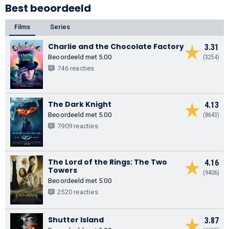
Best beoordeeld
Films
Series
Charlie and the Chocolate Factory
3.31
Beoordeeld met 5.00
(3254)
746 reacties
The Dark Knight
4.13
Beoordeeld met 5.00
(8643)
7909 reacties
The Lord of the Rings: The Two
4.16
Towers
(9406)
Beoordeeld met 5.00
2520 reacties
Shutter Island
3.87