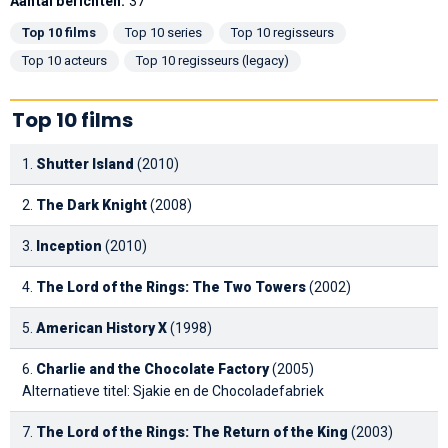
Aantal berichten:
37
Top 10 films
Top 10 series
Top 10 regisseurs
Top 10 acteurs
Top 10 regisseurs (legacy)
Top 10 films
1.
Shutter Island
(2010)
2.
The Dark Knight
(2008)
3.
Inception
(2010)
4.
The Lord of the Rings: The Two Towers
(2002)
5.
American History X
(1998)
6.
Charlie and the Chocolate Factory
(2005)
Alternatieve titel: Sjakie en de Chocoladefabriek
7.
The Lord of the Rings: The Return of the King
(2003)