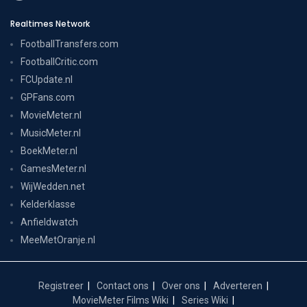
Realtimes Network
FootballTransfers.com
FootballCritic.com
FCUpdate.nl
GPFans.com
MovieMeter.nl
MusicMeter.nl
BoekMeter.nl
GamesMeter.nl
WijWedden.net
Kelderklasse
Anfieldwatch
MeeMetOranje.nl
Registreer
Contact ons
Over ons
Adverteren
MovieMeter Films Wiki
Series Wiki