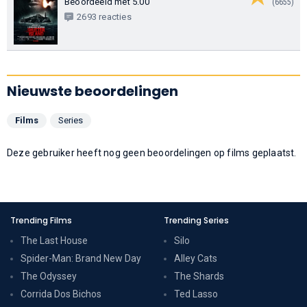
Beoordeeld met 5.00
(6655)
2693 reacties
Nieuwste beoordelingen
Films
Series
Deze gebruiker heeft nog geen beoordelingen op films geplaatst.
Trending Films
Trending Series
The Last House
Silo
Spider-Man: Brand New Day
Alley Cats
The Odyssey
The Shards
Corrida Dos Bichos
Ted Lasso