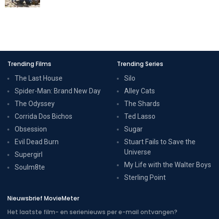
Trending Films
Trending Series
The Last House
Silo
Spider-Man: Brand New Day
Alley Cats
The Odyssey
The Shards
Corrida Dos Bichos
Ted Lasso
Obsession
Sugar
Evil Dead Burn
Stuart Fails to Save the
Universe
Supergirl
My Life with the Walter Boys
Soulm8te
Sterling Point
Nieuwsbrief MovieMeter
Het laatste film- en serienieuws per e-mail ontvangen?