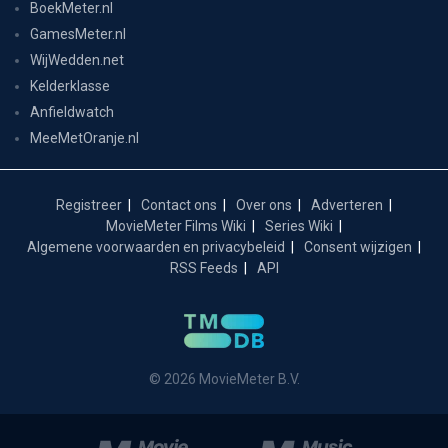
BoekMeter.nl
GamesMeter.nl
WijWedden.net
Kelderklasse
Anfieldwatch
MeeMetOranje.nl
Registreer
Contact ons
Over ons
Adverteren
MovieMeter Films Wiki
Series Wiki
Algemene voorwaarden en privacybeleid
Consent wijzigen
RSS Feeds
API
© 2026 MovieMeter B.V.