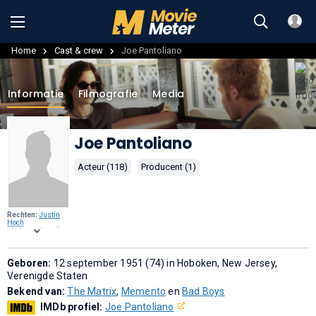
Home
Cast & crew
Joe Pantoliano
Informatie
Filmografie
Media
Joe Pantoliano
Acteur (118)
Producent (1)
Rechten:
Justin
Hoch
photographing for
Hudson Union
Society
,
CC BY 2.0
,
via
Wikimedia
Commons
Geboren:
.
12 september 1951 (74) in Hoboken, New Jersey,
Verenigde Staten
Bekend van:
The Matrix
,
Memento
en
Bad Boys
IMDb profiel:
Joe Pantoliano