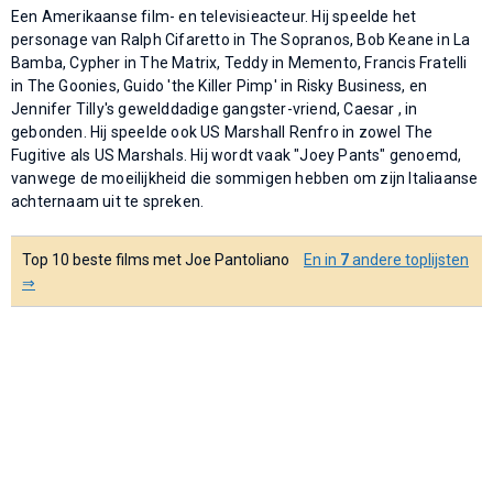
Een Amerikaanse film- en televisieacteur. Hij speelde het
personage van Ralph Cifaretto in The Sopranos, Bob Keane in La
Bamba, Cypher in The Matrix, Teddy in Memento, Francis Fratelli
in The Goonies, Guido 'the Killer Pimp' in Risky Business, en
Jennifer Tilly's gewelddadige gangster-vriend, Caesar , in
gebonden. Hij speelde ook US Marshall Renfro in zowel The
Fugitive als US Marshals. Hij wordt vaak "Joey Pants" genoemd,
vanwege de moeilijkheid die sommigen hebben om zijn Italiaanse
achternaam uit te spreken.
Top 10 beste films met Joe Pantoliano
En in
7
andere toplijsten
⇒