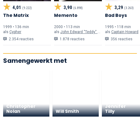
4,01
3,90
3,29
(9.222)
(6.898)
(3.263)
The Matrix
Memento
Bad Boys
1999 • 136 min
2000 • 113 min
1995 • 118 min
als
Cypher
als
John Edward "Teddy" Gammell
als
Captain Howard
2.354 reacties
1.878 reacties
356 reacties
Samengewerkt met
Christopher
Jennifer
Nolan
Will Smith
Tilly