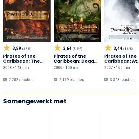
3,89
3,64
3,44
(8.580)
(5.692)
(4.815)
Pirates of the
Pirates of the
Pirates of the
Caribbean: The
Caribbean: Dead
Caribbean: At
Curse of the Black
Man's Chest
World's End
2003 • 143 min
2006 • 150 min
2007 • 169 min
Pearl
2.282 reacties
2.179 reacties
3.343 reacties
Samengewerkt met