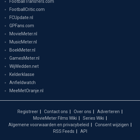
FootballTransfers.com
FootballCritic.com
FCUpdate.nl
GPFans.com
MovieMeter.nl
MusicMeter.nl
BoekMeter.nl
GamesMeter.nl
WijWedden.net
Kelderklasse
Anfieldwatch
MeeMetOranje.nl
Registreer
Contact ons
Over ons
Adverteren
MovieMeter Films Wiki
Series Wiki
Algemene voorwaarden en privacybeleid
Consent wijzigen
RSS Feeds
API