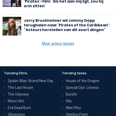
'Pirates'-film: 'Als het aan mij ligt, zou hij
erin zitten'
Jerry Bruckheimer wil Johnny Depp
terughalen naar 'Pirates of the Caribbean':
"Acteurs herstellen van dit soort dingen"
Meer acteur nieuws
Trending Films
Trending Series
Spider-Man: Brand New Day
House of the Dragon
The Last House
Special Ops: Lioness
The Odyssey
Burīchi
Ribon Hîrô
Silo
Evil Dead Burn
Wan Pīsu
Obsession
Sterling Point