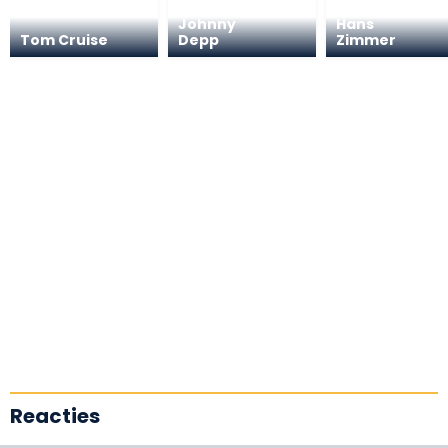
Johnny
Hans
Tom Cruise
Depp
Zimmer
Reacties