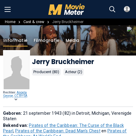
Home
Cast & crew
Jerry Bruckheimer
Informatie
Filmografie
Media
Jerry Bruckheimer
Producent (83)
Acteur (2)
Rechten:
Angela
George
,
CC BY-SA
3.0
, via
Wikimedia
Commons
.
Geboren:
21 september 1943 (82) in Detroit, Michigan, Verenigde
Staten
Bekend van:
Pirates of the Caribbean: The Curse of the Black
Pearl
,
Pirates of the Caribbean: Dead Man's Chest
en
Pirates of