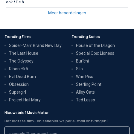
ook ! De h...
Meer beoordelingen
Trending Films
Trending Series
Spider-Man: Brand New Day
House of the Dragon
The Last House
Special Ops: Lioness
The Odyssey
Burīchi
Ribon Hîrô
Silo
Evil Dead Burn
Wan Pīsu
Obsession
Sterling Point
Supergirl
Alley Cats
Project Hail Mary
Ted Lasso
Nieuwsbrief MovieMeter
Het laatste film- en serienieuws per e-mail ontvangen?