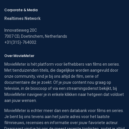
Corporate & Media
Realtimes Network
Innovatieweg 20C
7007 CD, Doetinchem, Netherlands
+31(315)-764002
Over MovieMeter
MovieMeter is hét platform voor liefhebbers van films en series.
Met tienduizenden titels, die dagelijkse worden aangevuld door
onze community, vind je bij ons altijd de film, serie of
documentaire die je zoekt. Of je jouw content nou graag op
televisie, in de bioscoop of via een streamingsdienst bekijkt, bij
MovieMeter navigeer je in enkele klikken naar hetgeen dat voldoet
aan jouw wensen.
MovieMeter is echter meer dan een databank voor films en series.
Je bent bij ons tevens aan het juiste adres voor het laatste
filmnieuws, recensies en informatie over jouw favoriete acteur.
Daarnaast vind je bij ons de meest recente toplijsten, zodat je altijd