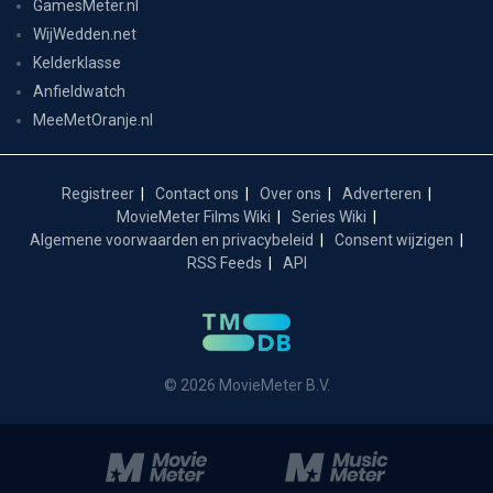
GamesMeter.nl
WijWedden.net
Kelderklasse
Anfieldwatch
MeeMetOranje.nl
Registreer
Contact ons
Over ons
Adverteren
MovieMeter Films Wiki
Series Wiki
Algemene voorwaarden en privacybeleid
Consent wijzigen
RSS Feeds
API
© 2026 MovieMeter B.V.