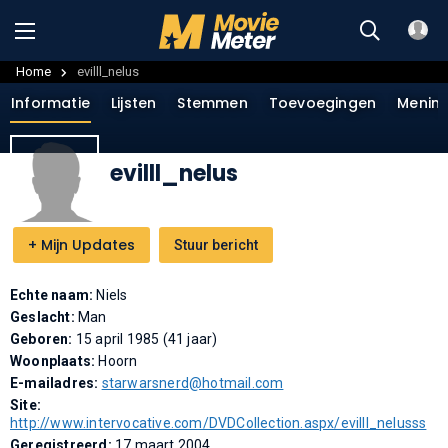
Home
evilll_nelus
Informatie
Lijsten
Stemmen
Toevoegingen
Menin
evilll_nelus
+
Mijn Updates
Stuur bericht
Echte naam:
Niels
Geslacht:
Man
Geboren:
15 april 1985 (41 jaar)
Woonplaats:
Hoorn
E-mailadres:
starwarsnerd@hotmail.com
Site:
http://www.intervocative.com/DVDCollection.aspx/evilll_nelusss
Geregistreerd:
17 maart 2004