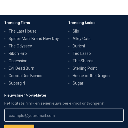
Trending Films
Trending Series
The Last House
Silo
Spider-Man: Brand New Day
Alley Cats
The Odyssey
Burīchi
Ribon Hîrô
Ted Lasso
Obsession
The Shards
Evil Dead Burn
Sterling Point
Corrida Dos Bichos
House of the Dragon
Supergirl
Sugar
Nieuwsbrief MovieMeter
Het laatste film- en serienieuws per e-mail ontvangen?