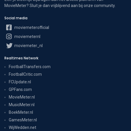
MovieMeter? Sluit je dan vrijblijvend aan bij onze community.
Social media
moviemeterofficial
moviemeternl
moviemeter_nl
Realtimes Network
FootballTransfers.com
FootballCritic.com
FCUpdate.nl
GPFans.com
MovieMeter.nl
MusicMeter.nl
BoekMeter.nl
GamesMeter.nl
WijWedden.net