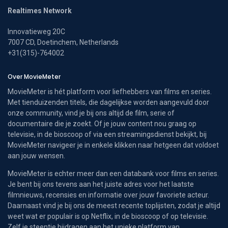
Realtimes Network
Innovatieweg 20C
7007 CD, Doetinchem, Netherlands
+31(315)-764002
Over MovieMeter
MovieMeter is hét platform voor liefhebbers van films en series.
Met tienduizenden titels, die dagelijkse worden aangevuld door
onze community, vind je bij ons altijd de film, serie of
documentaire die je zoekt. Of je jouw content nou graag op
televisie, in de bioscoop of via een streamingsdienst bekijkt, bij
MovieMeter navigeer je in enkele klikken naar hetgeen dat voldoet
aan jouw wensen.
MovieMeter is echter meer dan een databank voor films en series.
Je bent bij ons tevens aan het juiste adres voor het laatste
filmnieuws, recensies en informatie over jouw favoriete acteur.
Daarnaast vind je bij ons de meest recente toplijsten, zodat je altijd
weet wat er populair is op Netflix, in de bioscoop of op televisie.
Zelf je steentje bijdragen aan het unieke platform van