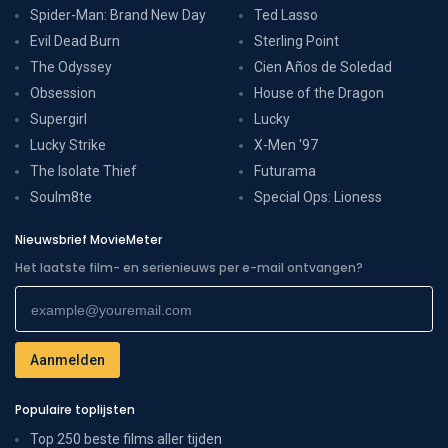
Spider-Man: Brand New Day
Ted Lasso
Evil Dead Burn
Sterling Point
The Odyssey
Cien Años de Soledad
Obsession
House of the Dragon
Supergirl
Lucky
Lucky Strike
X-Men '97
The Isolate Thief
Futurama
Soulm8te
Special Ops: Lioness
Nieuwsbrief MovieMeter
Het laatste film- en serienieuws per e-mail ontvangen?
Populaire toplijsten
Top 250 beste films aller tijden