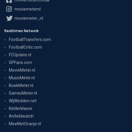
moviemeternl
moviemeter_nl
Realtimes Network
FootballTransfers.com
FootballCritic.com
FCUpdate.nl
GPFans.com
MovieMeter.nl
MusicMeter.nl
BoekMeter.nl
GamesMeter.nl
WijWedden.net
Kelderklasse
Anfieldwatch
MeeMetOranje.nl