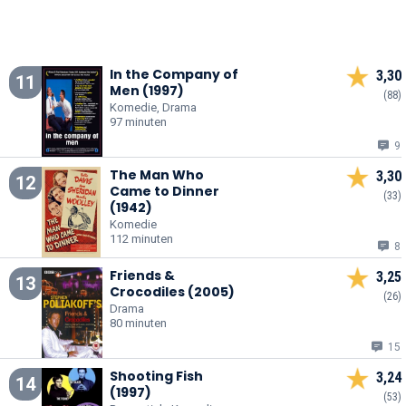
In the Company of
3,30
11
Men (1997)
(88)
Komedie, Drama
97 minuten
9
The Man Who
3,30
12
Came to Dinner
(33)
(1942)
Komedie
112 minuten
8
Friends &
3,25
13
Crocodiles (2005)
(26)
Drama
80 minuten
15
Shooting Fish
3,24
14
(1997)
(53)