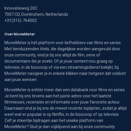
Innovatieweg 20C
7007 CD, Doetinchem, Netherlands
+31(315)-764002
Over MovieMeter
MovieMeter is hét platform voor liefhebbers van films en series.
Met tienduizenden titels, die dagelijkse worden aangevuld door
onze community, vind je bij ons altijd de film, serie of
documentaire die je zoekt. Of je jouw content nou graag op
televisie, in de bioscoop of via een streamingsdienst bekijkt, bij
MovieMeter navigeer je in enkele klikken naar hetgeen dat voldoet
aan jouw wensen.
MovieMeter is echter meer dan een databank voor films en series.
Je bent bij ons tevens aan het juiste adres voor het laatste
filmnieuws, recensies en informatie over jouw favoriete acteur.
Daarnaast vind je bij ons de meest recente toplijsten, zodat je altijd
weet wat er populair is op Netflix, in de bioscoop of op televisie.
Zelf je steentje bijdragen aan het unieke platform van
MovieMeter? Sluit je dan vrijblijvend aan bij onze community.