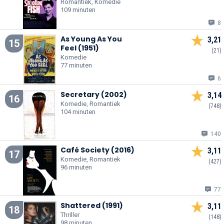
Romantiek, Komedie
109 minuten
8
As Young As You
3,21
15
Feel (1951)
(21)
Komedie
77 minuten
6
Secretary (2002)
3,14
16
Komedie, Romantiek
(748)
104 minuten
140
Café Society (2016)
3,11
17
Komedie, Romantiek
(427)
96 minuten
77
Shattered (1991)
3,11
18
Thriller
(148)
98 minuten