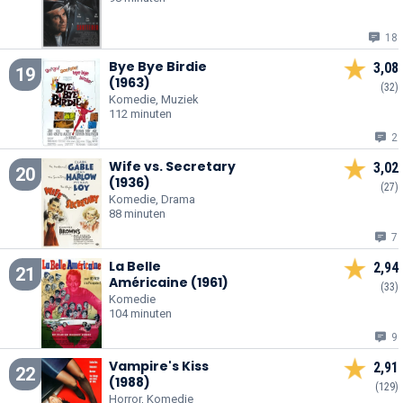
18
Bye Bye Birdie
3,08
19
(1963)
(32)
Komedie, Muziek
112 minuten
2
Wife vs. Secretary
3,02
20
(1936)
(27)
Komedie, Drama
88 minuten
7
La Belle
2,94
21
Américaine (1961)
(33)
Komedie
104 minuten
9
Vampire's Kiss
2,91
22
(1988)
(129)
Horror, Komedie