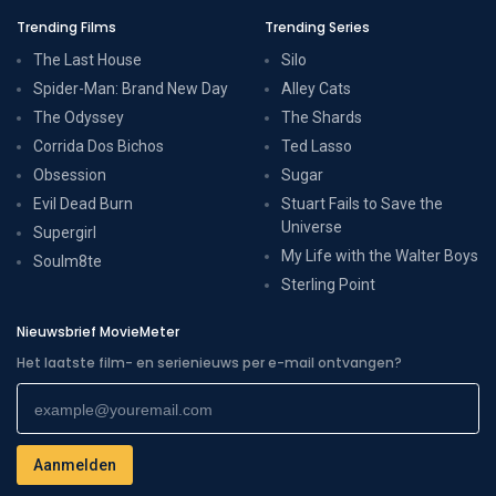
Trending Films
Trending Series
The Last House
Silo
Spider-Man: Brand New Day
Alley Cats
The Odyssey
The Shards
Corrida Dos Bichos
Ted Lasso
Obsession
Sugar
Evil Dead Burn
Stuart Fails to Save the
Universe
Supergirl
My Life with the Walter Boys
Soulm8te
Sterling Point
Nieuwsbrief MovieMeter
Het laatste film- en serienieuws per e-mail ontvangen?