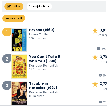
1 filter
Verwijder filter
secretaris
Psycho (1960)
3,91
1
Horror, Thriller
(2.897)
109 minuten
893
You Can't Take It
3,73
2
with You (1938)
(191)
Komedie, Romantiek
126 minuten
54
Trouble in
3,72
3
Paradise (1932)
(132)
Komedie, Romantiek
83 minuten
23