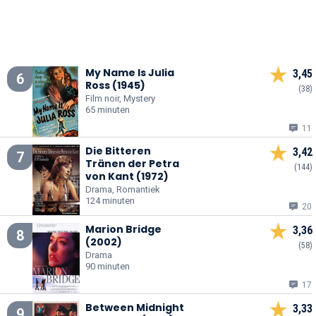
My Name Is Julia
3,45
6
Ross (1945)
(38)
Film noir, Mystery
65 minuten
11
Die Bitteren
3,42
7
Tränen der Petra
(144)
von Kant (1972)
Drama, Romantiek
124 minuten
20
Marion Bridge
3,36
8
(2002)
(58)
Drama
90 minuten
17
Between Midnight
3,33
9