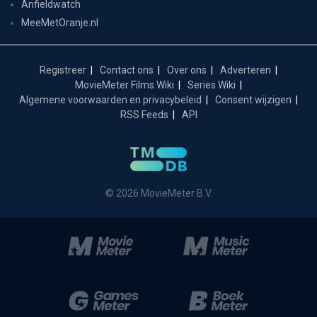
Anfieldwatch
MeeMetOranje.nl
Registreer
Contact ons
Over ons
Adverteren
MovieMeter Films Wiki
Series Wiki
Algemene voorwaarden en privacybeleid
Consent wijzigen
RSS Feeds
API
© 2026 MovieMeter B.V.