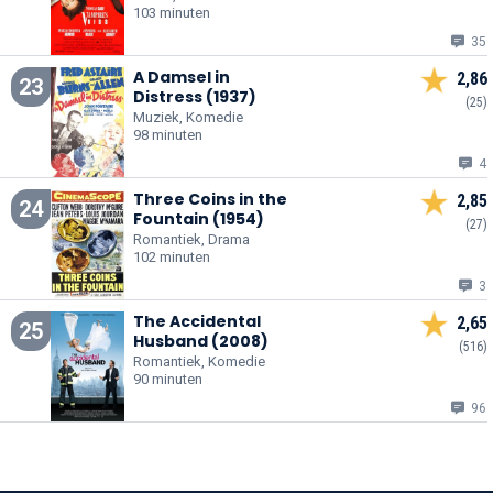
103 minuten
35
A Damsel in
2,86
23
Distress (1937)
(25)
Muziek, Komedie
98 minuten
4
Three Coins in the
2,85
24
Fountain (1954)
(27)
Romantiek, Drama
102 minuten
3
The Accidental
2,65
25
Husband (2008)
(516)
Romantiek, Komedie
90 minuten
96