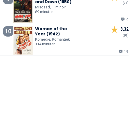
and Dawn (1950)
(21)
Misdaad, Film noir
89 minuten
4
Woman of the
3,32
10
Year (1942)
(91)
Komedie, Romantiek
114 minuten
19