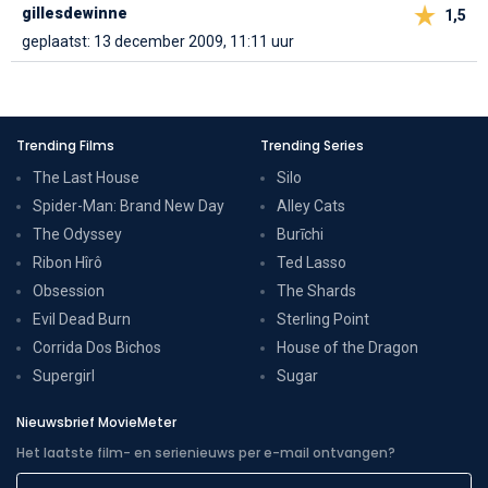
gillesdewinne
1,5
geplaatst: 13 december 2009, 11:11 uur
Trending Films
Trending Series
The Last House
Silo
Spider-Man: Brand New Day
Alley Cats
The Odyssey
Burīchi
Ribon Hîrô
Ted Lasso
Obsession
The Shards
Evil Dead Burn
Sterling Point
Corrida Dos Bichos
House of the Dragon
Supergirl
Sugar
Nieuwsbrief MovieMeter
Het laatste film- en serienieuws per e-mail ontvangen?