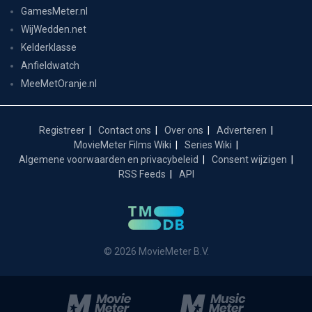
GamesMeter.nl
WijWedden.net
Kelderklasse
Anfieldwatch
MeeMetOranje.nl
Registreer
Contact ons
Over ons
Adverteren
MovieMeter Films Wiki
Series Wiki
Algemene voorwaarden en privacybeleid
Consent wijzigen
RSS Feeds
API
© 2026 MovieMeter B.V.