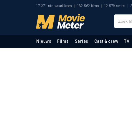
17.371 nieuwsartikelen
182.562 films
12.578 series
3
Nieuws
Films
Series
Cast & crew
TV