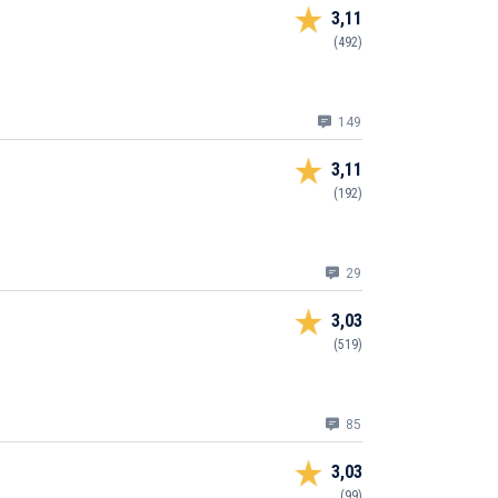
3,11
(492)
149
3,11
(192)
29
3,03
(519)
85
3,03
(99)