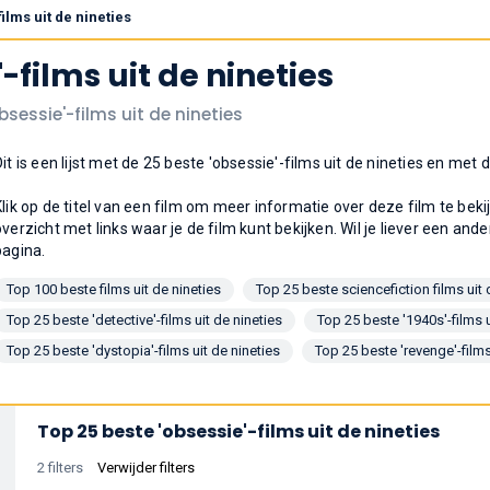
ilms uit de nineties
-films uit de nineties
bsessie'-films uit de nineties
Dit is een lijst met de 25 beste 'obsessie'-films uit de nineties en m
Klik op de titel van een film om meer informatie over deze film te bek
overzicht met links waar je de film kunt bekijken. Wil je liever een ande
pagina.
Top 100 beste films uit de nineties
Top 25 beste sciencefiction films uit
Top 25 beste 'detective'-films uit de nineties
Top 25 beste '1940s'-films u
Top 25 beste 'dystopia'-films uit de nineties
Top 25 beste 'revenge'-films
Top 25 beste 'obsessie'-films uit de nineties
2 filters
Verwijder filters