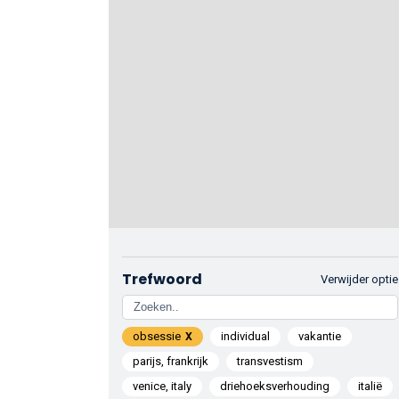
Trefwoord
Verwijder optie
obsessie
individual
vakantie
parijs, frankrijk
transvestism
venice, italy
driehoeksverhouding
italië