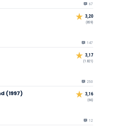
67
3,20
(859)
147
3,17
(1.821)
250
nd (1997)
3,16
(66)
12