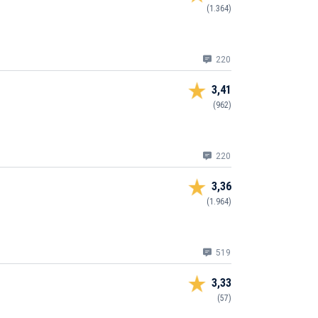
(1.364)
220
3,41
(962)
220
3,36
(1.964)
519
3,33
(57)