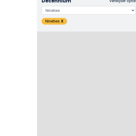
Decennium
Verwijder optie
Nineties