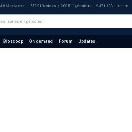
4.814 seizoenen
657.910 acteurs
200.511 gebruikers
9.471.133 stemmen
Bioscoop
On demand
Forum
Updates