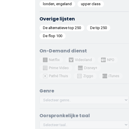
londen, engeland
upper class
Overige lijsten
De alternatieve top 250
De tip 250
De flop 100
On-Demand dienst
Netflix
Videoland
NPO
Prime Video
Disney+
Pathé Thuis
Ziggo
iTunes
Genre
Oorspronkelijke taal