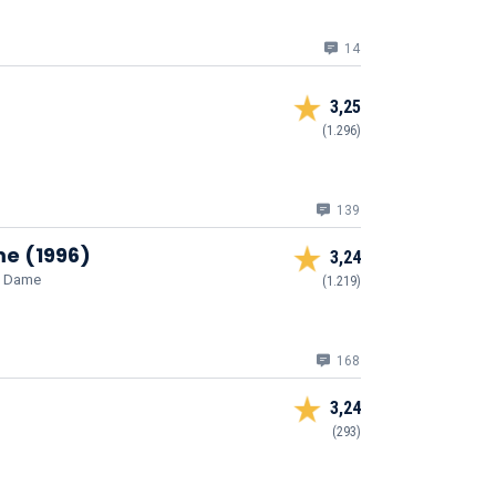
14
3,25
(1.296)
139
e (1996)
3,24
re Dame
(1.219)
168
3,24
(293)