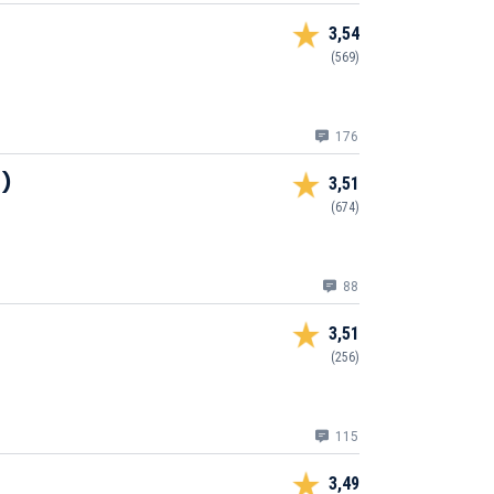
3,54
(569)
176
6)
3,51
(674)
88
3,51
(256)
115
3,49