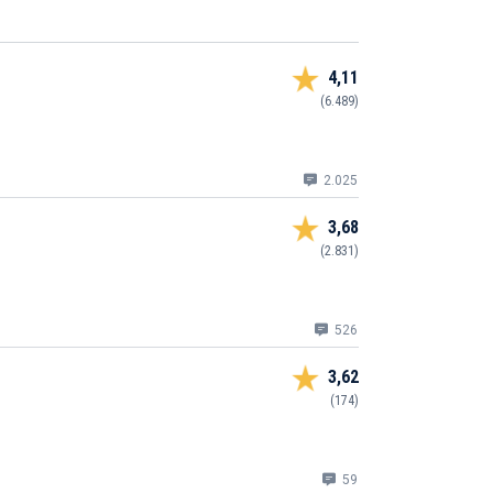
4,11
(6.489)
2.025
3,68
(2.831)
526
3,62
(174)
59